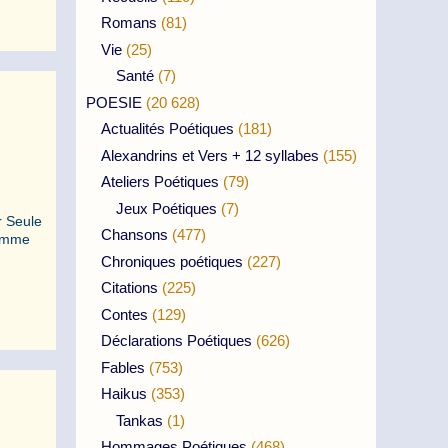
Romans
(81)
Vie
(25)
Santé
(7)
POESIE
(20 628)
Actualités Poétiques
(181)
Alexandrins et Vers + 12 syllabes
(155)
Ateliers Poétiques
(79)
Jeux Poétiques
(7)
r Seule
Chansons
(477)
Comme
Chroniques poétiques
(227)
Citations
(225)
Contes
(129)
Déclarations Poétiques
(626)
Fables
(753)
Haikus
(353)
Tankas
(1)
Hommages Poétiques
(468)