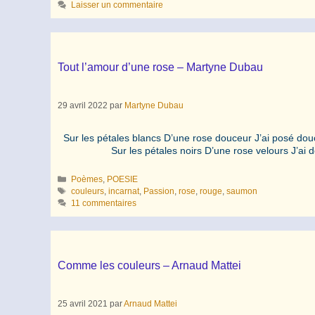
Laisser un commentaire
Tout l’amour d’une rose – Martyne Dubau
29 avril 2022
par
Martyne Dubau
Sur les pétales blancs D’une rose douceur J’ai posé
Sur les pétales noirs D’une rose velours J’ai des
Catégories
Poèmes
,
POESIE
Étiquettes
couleurs
,
incarnat
,
Passion
,
rose
,
rouge
,
saumon
11 commentaires
Comme les couleurs – Arnaud Mattei
25 avril 2021
par
Arnaud Mattei