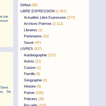
Défaut
(56)
LIBRE EXPRESSION
(2 457)
né par
Actualités Libre Expression
(277)
’amour
Archives Poèmes
(2 112)
Libraires
(1)
Partenaires
(15)
Savoir
(47)
LIVRES
(537)
Autobiographie
(127)
Autres
(21)
Cuisine
(1)
Famille
(5)
Géographie
(2)
Histoire
(8)
s Dans
lée, De
Poésie
(100)
Policiers
(35)
Recueils
(110)