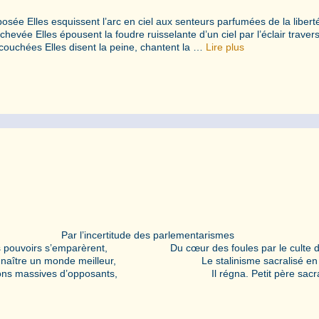
posée Elles esquissent l’arc en ciel aux senteurs parfumées de la libert
vée Elles épousent la foudre ruisselante d’un ciel par l’éclair traver
ouchées Elles disent la peine, chantent la …
Lire plus
ent, Par l’incertitude des parlementarismes
irs s’emparèrent, Du cœur des foules par le culte du 
tre un monde meilleur, Le stalinisme sacralisé en 
ons massives d’opposants, Il régna. Petit père sacra