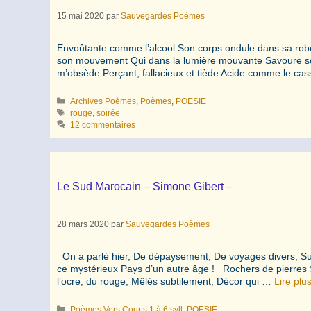
15 mai 2020
par
Sauvegardes Poèmes
Envoûtante comme l’alcool Son corps ondule dans sa robe
son mouvement Qui dans la lumière mouvante Savoure sou
m’obsède Perçant, fallacieux et tiède Acide comme le cas
Catégories
Archives Poèmes
,
Poèmes
,
POESIE
Étiquettes
rouge
,
soirée
12 commentaires
Le Sud Marocain – Simone Gibert –
28 mars 2020
par
Sauvegardes Poèmes
On a parlé hier, De dépaysement, De voyages divers, S
ce mystérieux Pays d’un autre âge ! Rochers de pierres 
l’ocre, du rouge, Mêlés subtilement, Décor qui …
Lire plu
Catégories
Poèmes Vers Courts 1 à 6 syll
,
POESIE