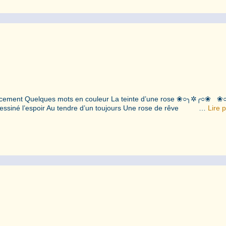
 doucement Quelques mots en couleur La teinte d’une rose ❀○╮✲╭
siné l’espoir Au tendre d’un toujours Une rose de rêve …
Lire p