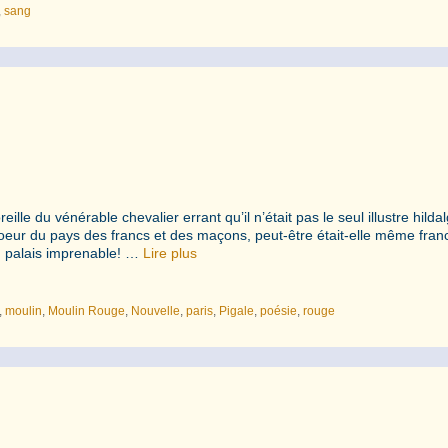
,
sang
lle du vénérable chevalier errant qu’il n’était pas le seul illustre hilda
u coeur du pays des francs et des maçons, peut-être était-elle même fran
 palais imprenable! …
Lire plus
,
moulin
,
Moulin Rouge
,
Nouvelle
,
paris
,
Pigale
,
poésie
,
rouge