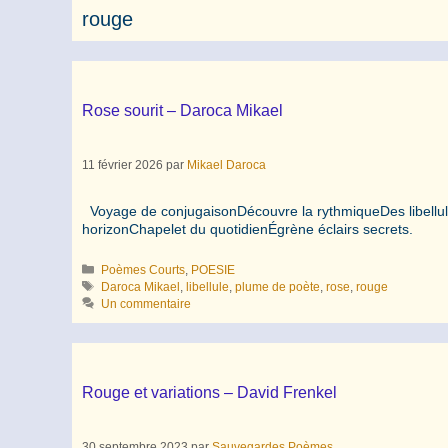
rouge
Rose sourit – Daroca Mikael
11 février 2026
par
Mikael Daroca
Voyage de conjugaisonDécouvre la rythmiqueDes libellul
horizonChapelet du quotidienÉgrène éclairs secrets.
Catégories
Poèmes Courts
,
POESIE
Étiquettes
Daroca Mikael
,
libellule
,
plume de poète
,
rose
,
rouge
Un commentaire
Rouge et variations – David Frenkel
30 septembre 2023
par
Sauvegardes Poèmes