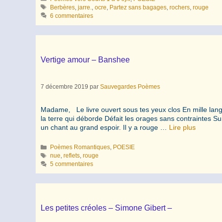
Étiquettes
Berbères
,
jarre.
,
ocre
,
Partez sans bagages
,
rochers
,
rouge
6 commentaires
Vertige amour – Banshee
7 décembre 2019
par
Sauvegardes Poèmes
Madame, Le livre ouvert sous tes yeux clos En mille langa
la terre qui déborde Défait les orages sans contraintes Su
un chant au grand espoir. Il y a rouge …
Lire plus
Catégories
Poèmes Romantiques
,
POESIE
Étiquettes
nue
,
reflets
,
rouge
5 commentaires
Les petites créoles – Simone Gibert –