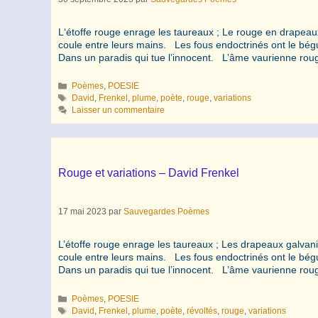
L‘étoffe rouge enrage les taureaux ; Le rouge en drapeaux 
coule entre leurs mains. Les fous endoctrinés ont le bé
Dans un paradis qui tue l’innocent. L’âme vaurienne ro
Catégories
Poèmes
,
POESIE
Étiquettes
David
,
Frenkel
,
plume
,
poète
,
rouge
,
variations
Laisser un commentaire
Rouge et variations – David Frenkel
17 mai 2023
par
Sauvegardes Poèmes
L’étoffe rouge enrage les taureaux ; Les drapeaux galvanis
coule entre leurs mains. Les fous endoctrinés ont le bé
Dans un paradis qui tue l’innocent. L’âme vaurienne r
Catégories
Poèmes
,
POESIE
Étiquettes
David
,
Frenkel
,
plume
,
poète
,
révoltés
,
rouge
,
variations