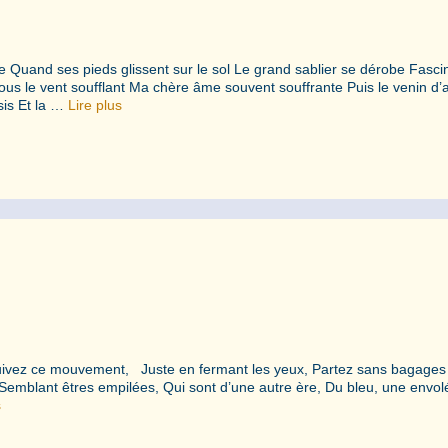
 Quand ses pieds glissent sur le sol Le grand sablier se dérobe Fasci
s le vent soufflant Ma chère âme souvent souffrante Puis le venin d
sis Et la …
Lire plus
uivez ce mouvement, Juste en fermant les yeux, Partez sans bagage
Semblant êtres empilées, Qui sont d’une autre ère, Du bleu, une envo
s