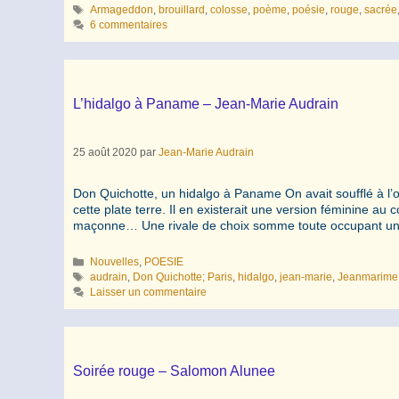
Étiquettes
Armageddon
,
brouillard
,
colosse
,
poème
,
poésie
,
rouge
,
sacrée
6 commentaires
L’hidalgo à Paname – Jean-Marie Audrain
25 août 2020
par
Jean-Marie Audrain
Don Quichotte, un hidalgo à Paname On avait soufflé à l’orei
cette plate terre. Il en existerait une version féminine a
maçonne… Une rivale de choix somme toute occupant un
Catégories
Nouvelles
,
POESIE
Étiquettes
audrain
,
Don Quichotte; Paris
,
hidalgo
,
jean-marie
,
Jeanmarime
Laisser un commentaire
Soirée rouge – Salomon Alunee