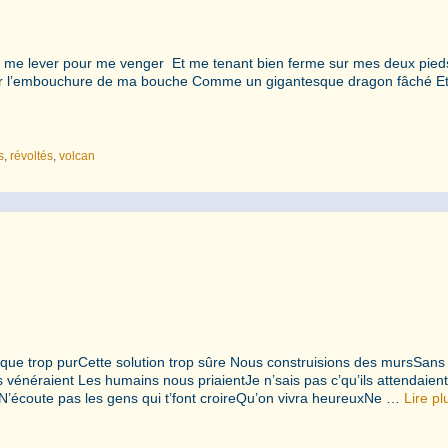
ond me lever pour me venger Et me tenant bien ferme sur mes deux pie
uvrir l’embouchure de ma bouche Comme un gigantesque dragon fâché E
s
,
révoltés
,
volcan
sque trop purCette solution trop sûre Nous construisions des mursSans
vénéraient Les humains nous priaientJe n’sais pas c’qu’ils attendaient
N’écoute pas les gens qui t’font croireQu’on vivra heureuxNe …
Lire pl