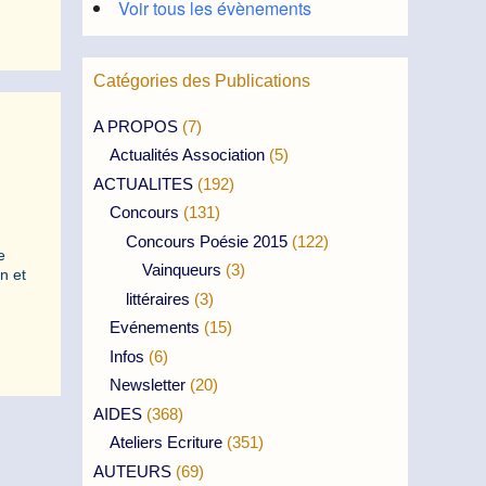
Voir tous les évènements
Catégories des Publications
A PROPOS
(7)
Actualités Association
(5)
ACTUALITES
(192)
Concours
(131)
Concours Poésie 2015
(122)
e
Vainqueurs
(3)
n et
littéraires
(3)
Evénements
(15)
Infos
(6)
Newsletter
(20)
AIDES
(368)
Ateliers Ecriture
(351)
AUTEURS
(69)