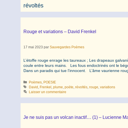
révoltés
Rouge et variations – David Frenkel
17 mai 2023
par
Sauvegardes Poèmes
L’étoffe rouge enrage les taureaux ; Les drapeaux galvanis
coule entre leurs mains. Les fous endoctrinés ont le bé
Dans un paradis qui tue l’innocent. L’âme vaurienne r
Catégories
Poèmes
,
POESIE
Étiquettes
David
,
Frenkel
,
plume
,
poète
,
révoltés
,
rouge
,
variations
Laisser un commentaire
Je ne suis pas un volcan inactif… (1) – Lucienne M