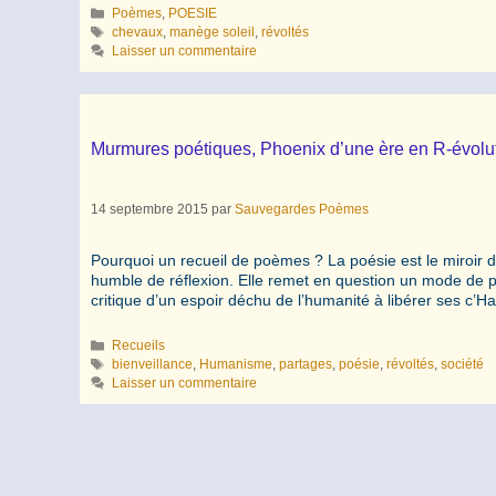
Catégories
Poèmes
,
POESIE
Étiquettes
chevaux
,
manège soleil
,
révoltés
Laisser un commentaire
Murmures poétiques, Phoenix d’une ère en R-évolut
14 septembre 2015
par
Sauvegardes Poèmes
Pourquoi un recueil de poèmes ? La poésie est le miroir d
humble de réflexion. Elle remet en question un mode de pe
critique d’un espoir déchu de l’humanité à libérer ses c’H
Catégories
Recueils
Étiquettes
bienveillance
,
Humanisme
,
partages
,
poésie
,
révoltés
,
société
Laisser un commentaire