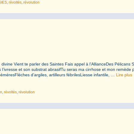
SIES
,
révoltés
,
révolution
ie divine Vient te parler des Saintes Fais appel à l’AllianceDes Pélicans 
s l’ivresse et son substrat abrasifTu seras ma cirrhose et mon remède pa
hémèresFlèches d’argiles, artilleurs fébrilesLiesse infantile, …
Lire plus
on
,
révoltés
,
révolution