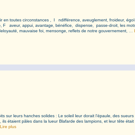
en toutes circonstances , I ndifférence, aveuglement, froideur, égo
e, F aveur, appui, avantage, bénéfice, dispense, passe-droit, les mot
, deloyauté, mauvaise foi, mensonge, reflets de notre gouvernement, …
 sur leurs hanches solides : Le soleil leur dorait l’épaule, des sueurs
t, ils étaient pâles dans la lueur Blafarde des lampions, et leur tête étai
Lire plus