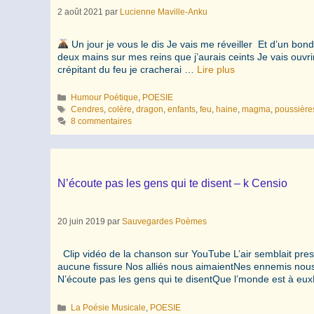
2 août 2021
par
Lucienne Maville-Anku
Un jour je vous le dis Je vais me réveiller Et d’un b
deux mains sur mes reins que j’aurais ceints Je vais o
crépitant du feu je cracherai …
Lire plus
Catégories
Humour Poétique
,
POESIE
Étiquettes
Cendres
,
colère
,
dragon
,
enfants
,
feu
,
haine
,
magma
,
poussière
8 commentaires
N’écoute pas les gens qui te disent – k Censio
20 juin 2019
par
Sauvegardes Poèmes
Clip vidéo de la chanson sur YouTube L’air semblait pre
aucune fissure Nos alliés nous aimaientNes ennemis nous 
N’écoute pas les gens qui te disentQue l’monde est à eux
Catégories
La Poésie Musicale
,
POESIE