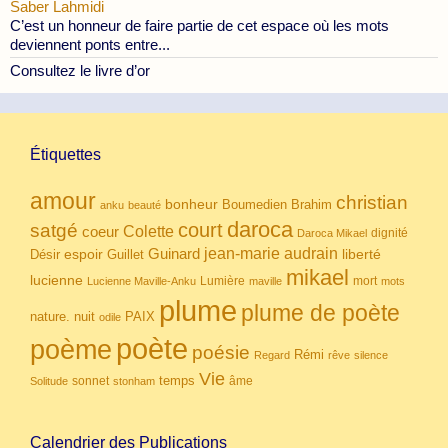
Saber Lahmidi
C’est un honneur de faire partie de cet espace où les mots
deviennent ponts entre...
Consultez le livre d’or
Étiquettes
amour
christian
bonheur
Boumedien
Brahim
anku
beauté
daroca
court
satgé
coeur
Colette
dignité
Daroca Mikael
Guinard
jean-marie audrain
espoir
Guillet
liberté
Désir
mikael
lucienne
Lumière
mort
Lucienne Maville-Anku
maville
mots
plume
plume de poète
nuit
PAIX
nature.
odile
poète
poème
poésie
Rémi
Regard
rêve
silence
Vie
temps
sonnet
âme
Solitude
stonham
Calendrier des Publications