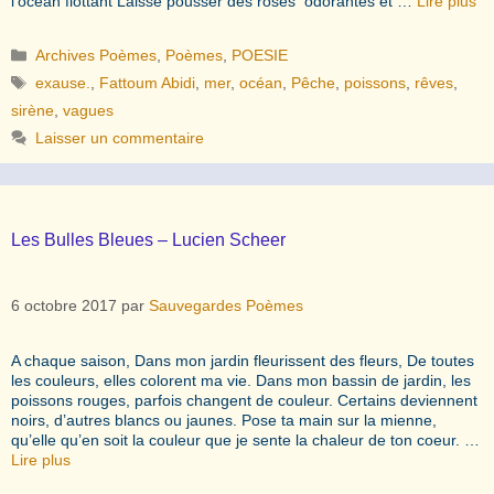
l’océan flottant Laisse pousser des roses odorantes et …
Lire plus
Catégories
Archives Poèmes
,
Poèmes
,
POESIE
Étiquettes
exause.
,
Fattoum Abidi
,
mer
,
océan
,
Pêche
,
poissons
,
rêves
,
sirène
,
vagues
Laisser un commentaire
Les Bulles Bleues – Lucien Scheer
6 octobre 2017
par
Sauvegardes Poèmes
A chaque saison, Dans mon jardin fleurissent des fleurs, De toutes
les couleurs, elles colorent ma vie. Dans mon bassin de jardin, les
poissons rouges, parfois changent de couleur. Certains deviennent
noirs, d’autres blancs ou jaunes. Pose ta main sur la mienne,
qu’elle qu’en soit la couleur que je sente la chaleur de ton coeur. …
Lire plus