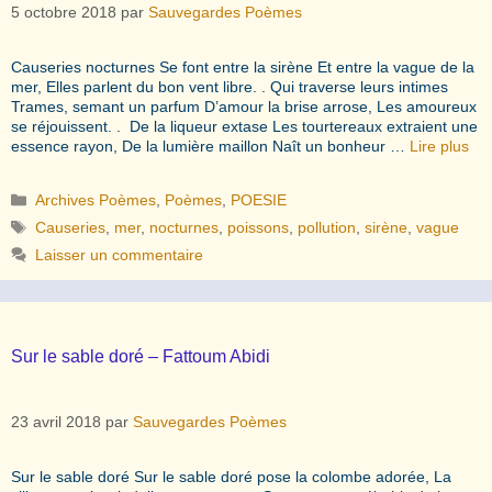
5 octobre 2018
par
Sauvegardes Poèmes
Causeries nocturnes Se font entre la sirène Et entre la vague de la
mer, Elles parlent du bon vent libre. . Qui traverse leurs intimes
Trames, semant un parfum D’amour la brise arrose, Les amoureux
se réjouissent. . De la liqueur extase Les tourtereaux extraient une
essence rayon, De la lumière maillon Naît un bonheur …
Lire plus
Catégories
Archives Poèmes
,
Poèmes
,
POESIE
Étiquettes
Causeries
,
mer
,
nocturnes
,
poissons
,
pollution
,
sirène
,
vague
Laisser un commentaire
Sur le sable doré – Fattoum Abidi
23 avril 2018
par
Sauvegardes Poèmes
Sur le sable doré Sur le sable doré pose la colombe adorée, La