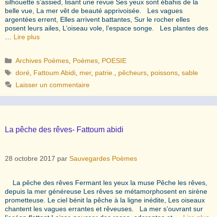
silhouette s’assied, lisant une revue Ses yeux sont ébahis de la
belle vue, La mer vêt de beauté apprivoisée. Les vagues
argentées errent, Elles arrivent battantes, Sur le rocher elles
posent leurs ailes, L’oiseau vole, l’espace songe. Les plantes des
…
Lire plus
Catégories
Archives Poèmes
,
Poèmes
,
POESIE
Étiquettes
doré
,
Fattoum Abidi
,
mer
,
patrie.
,
pêcheurs
,
poissons
,
sable
Laisser un commentaire
La pêche des rêves- Fattoum abidi
28 octobre 2017
par
Sauvegardes Poèmes
La pêche des rêves Fermant les yeux la muse Pêche les rêves,
depuis la mer généreuse Les rêves se métamorphosent en sirène
prometteuse. Le ciel bénit la pêche à la ligne inédite, Les oiseaux
chantent les vagues errantes et rêveuses. La mer s’ouvrant sur