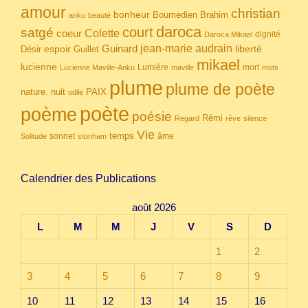
amour
christian
bonheur
Boumedien
Brahim
anku
beauté
daroca
court
satgé
coeur
Colette
dignité
Daroca Mikael
Guinard
jean-marie audrain
espoir
Guillet
liberté
Désir
mikael
lucienne
Lumière
mort
Lucienne Maville-Anku
maville
mots
plume
plume de poète
nuit
PAIX
nature.
odile
poète
poème
poésie
Rémi
Regard
rêve
silence
Vie
temps
sonnet
âme
Solitude
stonham
Calendrier des Publications
août 2026
L
M
M
J
V
S
D
1
2
3
4
5
6
7
8
9
10
11
12
13
14
15
16