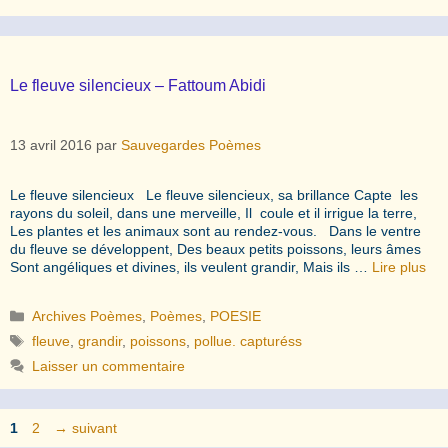
Le fleuve silencieux – Fattoum Abidi
13 avril 2016
par
Sauvegardes Poèmes
Le fleuve silencieux Le fleuve silencieux, sa brillance Capte les
rayons du soleil, dans une merveille, Il coule et il irrigue la terre,
Les plantes et les animaux sont au rendez-vous. Dans le ventre
du fleuve se développent, Des beaux petits poissons, leurs âmes
Sont angéliques et divines, ils veulent grandir, Mais ils …
Lire plus
Catégories
Archives Poèmes
,
Poèmes
,
POESIE
Étiquettes
fleuve
,
grandir
,
poissons
,
pollue. capturéss
Laisser un commentaire
Page
Page
1
2
→
suivant