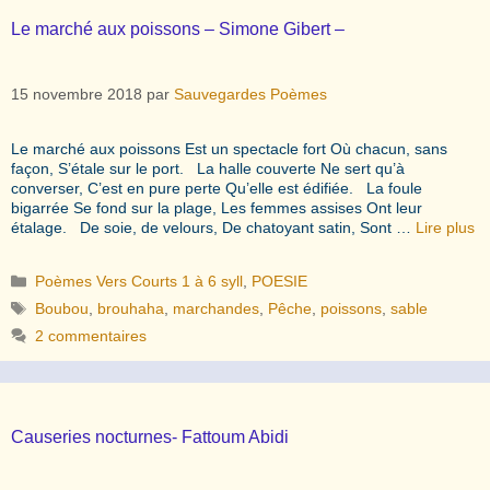
Le marché aux poissons – Simone Gibert –
15 novembre 2018
par
Sauvegardes Poèmes
Le marché aux poissons Est un spectacle fort Où chacun, sans
façon, S’étale sur le port. La halle couverte Ne sert qu’à
converser, C’est en pure perte Qu’elle est édifiée. La foule
bigarrée Se fond sur la plage, Les femmes assises Ont leur
étalage. De soie, de velours, De chatoyant satin, Sont …
Lire plus
Catégories
Poèmes Vers Courts 1 à 6 syll
,
POESIE
Étiquettes
Boubou
,
brouhaha
,
marchandes
,
Pêche
,
poissons
,
sable
2 commentaires
Causeries nocturnes- Fattoum Abidi