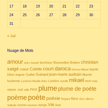
17
18
19
20
21
22
23
24
25
26
27
28
29
30
31
« Juil
Nuage de Mots
amour
christian
bonheur
Boumedien
Brahim
anku
beauté
daroca
court
satgé
coeur
Colette
dignité
Daroca Mikael
Guinard
jean-marie audrain
espoir
Guillet
liberté
Désir
mikael
lucienne
Lumière
mort
Lucienne Maville-Anku
maville
mots
plume
plume de poète
nuit
PAIX
nature.
odile
poète
poème
poésie
Rémi
Regard
rêve
silence
Vie
temps
sonnet
âme
Solitude
stonham