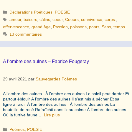
Catégories
Déclarations Poétiques
,
POESIE
Étiquettes
amour
,
baisers
,
câlins
,
coeur
,
Coeurs
,
connivence
,
corps.
,
effervescence
,
grand âge
,
Passion
,
poissons
,
ponts
,
Sens
,
temps
13 commentaires
A l’ombre des aulnes – Fabrice Fougeray
29 avril 2021
par
Sauvegardes Poèmes
A l’ombre des aulnes À l’ombre des aulnes Le soleil peut darder Et
partout éblouir À l’ombre des aulnes Il s’est mis à pêcher Et sa
ligne à raidir À l’ombre des aulnes À l’ombre des aulnes La
bouteille de rosé Rafraîchit dans l’eau calme À l’ombre des aulnes
Où la furtive faune …
Lire plus
Catégories
Poèmes
,
POESIE