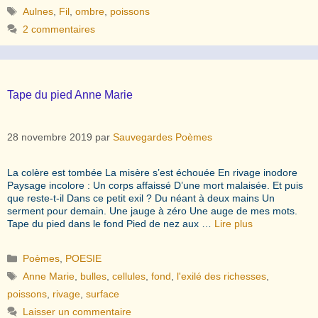
Étiquettes
Aulnes
,
Fil
,
ombre
,
poissons
2 commentaires
Tape du pied Anne Marie
28 novembre 2019
par
Sauvegardes Poèmes
La colère est tombée La misère s’est échouée En rivage inodore
Paysage incolore : Un corps affaissé D’une mort malaisée. Et puis
que reste-t-il Dans ce petit exil ? Du néant à deux mains Un
serment pour demain. Une jauge à zéro Une auge de mes mots.
Tape du pied dans le fond Pied de nez aux …
Lire plus
Catégories
Poèmes
,
POESIE
Étiquettes
Anne Marie
,
bulles
,
cellules
,
fond
,
l'exilé des richesses
,
poissons
,
rivage
,
surface
Laisser un commentaire