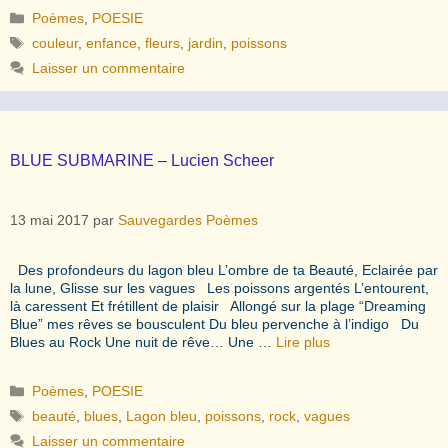
Catégories
Poèmes
,
POESIE
Étiquettes
couleur
,
enfance
,
fleurs
,
jardin
,
poissons
Laisser un commentaire
BLUE SUBMARINE – Lucien Scheer
13 mai 2017
par
Sauvegardes Poèmes
Des profondeurs du lagon bleu L’ombre de ta Beauté, Eclairée par
la lune, Glisse sur les vagues Les poissons argentés L’entourent,
là caressent Et frétillent de plaisir Allongé sur la plage “Dreaming
Blue” mes rêves se bousculent Du bleu pervenche à l’indigo Du
Blues au Rock Une nuit de rêve… Une …
Lire plus
Catégories
Poèmes
,
POESIE
Étiquettes
beauté
,
blues
,
Lagon bleu
,
poissons
,
rock
,
vagues
Laisser un commentaire