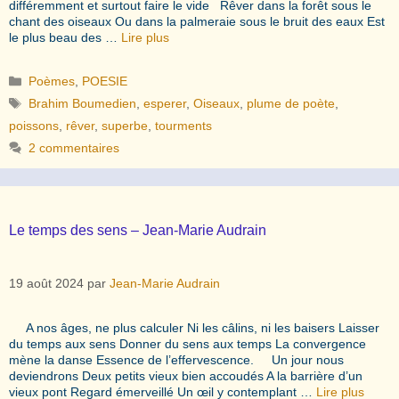
différemment et surtout faire le vide Rêver dans la forêt sous le
chant des oiseaux Ou dans la palmeraie sous le bruit des eaux Est
le plus beau des …
Lire plus
Catégories
Poèmes
,
POESIE
Étiquettes
Brahim Boumedien
,
esperer
,
Oiseaux
,
plume de poète
,
poissons
,
rêver
,
superbe
,
tourments
2 commentaires
Le temps des sens – Jean-Marie Audrain
19 août 2024
par
Jean-Marie Audrain
A nos âges, ne plus calculer Ni les câlins, ni les baisers Laisser
du temps aux sens Donner du sens aux temps La convergence
mène la danse Essence de l’effervescence. Un jour nous
deviendrons Deux petits vieux bien accoudés A la barrière d’un
vieux pont Regard émerveillé Un œil y contemplant …
Lire plus