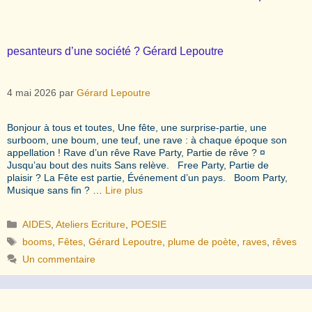
pesanteurs d’une société ? Gérard Lepoutre
4 mai 2026
par
Gérard Lepoutre
Bonjour à tous et toutes, Une fête, une surprise-partie, une
surboom, une boum, une teuf, une rave : à chaque époque son
appellation ! Rave d’un rêve Rave Party, Partie de rêve ? ¤
Jusqu’au bout des nuits Sans relève. Free Party, Partie de
plaisir ? La Fête est partie, Événement d’un pays. Boom Party,
Musique sans fin ? …
Lire plus
Catégories
AIDES
,
Ateliers Ecriture
,
POESIE
Étiquettes
booms
,
Fêtes
,
Gérard Lepoutre
,
plume de poète
,
raves
,
rêves
Un commentaire