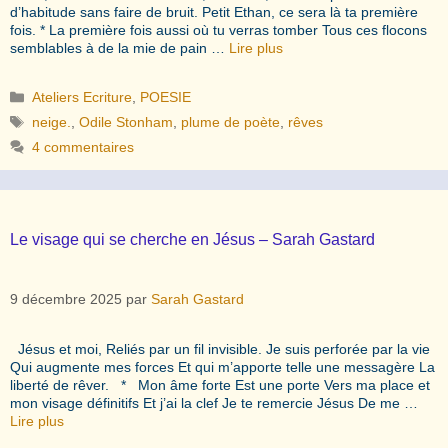
d’habitude sans faire de bruit. Petit Ethan, ce sera là ta première
fois. * La première fois aussi où tu verras tomber Tous ces flocons
semblables à de la mie de pain …
Lire plus
Catégories
Ateliers Ecriture
,
POESIE
Étiquettes
neige.
,
Odile Stonham
,
plume de poète
,
rêves
4 commentaires
Le visage qui se cherche en Jésus – Sarah Gastard
9 décembre 2025
par
Sarah Gastard
Jésus et moi, Reliés par un fil invisible. Je suis perforée par la vie
Qui augmente mes forces Et qui m’apporte telle une messagère La
liberté de rêver. * Mon âme forte Est une porte Vers ma place et
mon visage définitifs Et j’ai la clef Je te remercie Jésus De me …
Lire plus