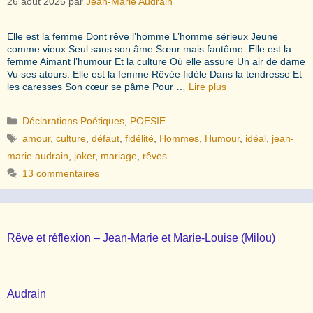
26 août 2025
par
Jean-Marie Audrain
Elle est la femme Dont rêve l’homme L’homme sérieux Jeune
comme vieux Seul sans son âme Sœur mais fantôme. Elle est la
femme Aimant l’humour Et la culture Où elle assure Un air de dame
Vu ses atours. Elle est la femme Rêvée fidèle Dans la tendresse Et
les caresses Son cœur se pâme Pour …
Lire plus
Catégories
Déclarations Poétiques
,
POESIE
Étiquettes
amour
,
culture
,
défaut
,
fidélité
,
Hommes
,
Humour
,
idéal
,
jean-
marie audrain
,
joker
,
mariage
,
rêves
13 commentaires
Rêve et réflexion – Jean-Marie et Marie-Louise (Milou)
Audrain