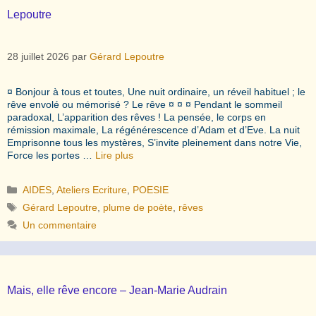
Lepoutre
28 juillet 2026
par
Gérard Lepoutre
¤ Bonjour à tous et toutes, Une nuit ordinaire, un réveil habituel ; le
rêve envolé ou mémorisé ? Le rêve ¤ ¤ ¤ Pendant le sommeil
paradoxal, L’apparition des rêves ! La pensée, le corps en
rémission maximale, La régénérescence d’Adam et d’Eve. La nuit
Emprisonne tous les mystères, S’invite pleinement dans notre Vie,
Force les portes …
Lire plus
Catégories
AIDES
,
Ateliers Ecriture
,
POESIE
Étiquettes
Gérard Lepoutre
,
plume de poète
,
rêves
Un commentaire
Mais, elle rêve encore – Jean-Marie Audrain