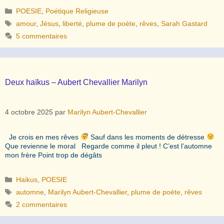
Catégories
POESIE
,
Poétique Religieuse
Étiquettes
amour
,
Jésus
,
liberté
,
plume de poète
,
rêves
,
Sarah Gastard
5 commentaires
Deux haïkus – Aubert Chevallier Marilyn
4 octobre 2025
par
Marilyn Aubert-Chevallier
Je crois en mes rêves
Sauf dans les moments de détresse
Que revienne le moral Regarde comme il pleut ! C’est l’automne
mon frère Point trop de dégâts
Catégories
Haikus
,
POESIE
Étiquettes
automne
,
Marilyn Aubert-Chevallier
,
plume de poète
,
rêves
2 commentaires