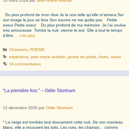
19 mars 2026
par
Jean-Marie Audrain
Du plus profond de mon rêve Je la vois telle qu’elle m’aimera Sur
son image le jour se lève Son sourire ne me quitte pas. Petite
soeur Petite soeur Du plus profond de ma mémoire Je l’ai voulue
très amoureuse Tombe la nuit, vienne le soir Elle a tout le temps
d’être …
Lire plus
Catégories
Chansons
,
POESIE
Étiquettes
espérance
,
jean-marie audrain
,
plume de poète
,
rêves
,
soeur
14 commentaires
“La première fois.” – Odile Stonham
12 décembre 2025
par
Odile Stonham
* La neige est tombée tout doucement cette nuit. De son manteau
blanc, elle a recouvert les toits, Les rues, les champs… comme