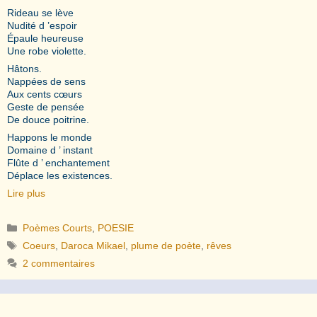
Rideau se lève
Nudité d ’espoir
Épaule heureuse
Une robe violette.
Hâtons.
Nappées de sens
Aux cents cœurs
Geste de pensée
De douce poitrine.
Happons le monde
Domaine d ’ instant
Flûte d ’ enchantement
Déplace les existences.
Lire plus
Catégories
Poèmes Courts
,
POESIE
Étiquettes
Coeurs
,
Daroca Mikael
,
plume de poète
,
rêves
2 commentaires