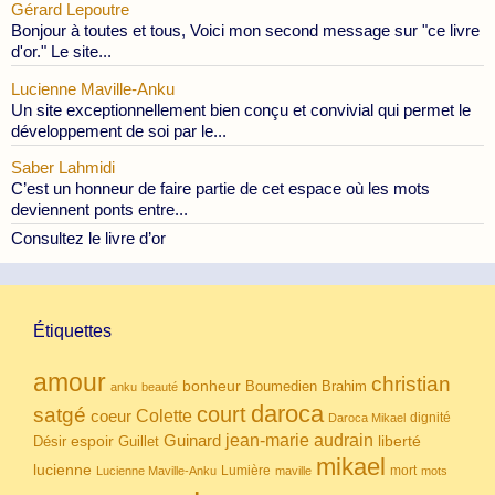
Gérard Lepoutre
Bonjour à toutes et tous, Voici mon second message sur "ce livre
d'or." Le site...
Lucienne Maville-Anku
Un site exceptionnellement bien conçu et convivial qui permet le
développement de soi par le...
Saber Lahmidi
C’est un honneur de faire partie de cet espace où les mots
deviennent ponts entre...
Consultez le livre d’or
Étiquettes
amour
christian
bonheur
Boumedien
Brahim
anku
beauté
daroca
court
satgé
coeur
Colette
dignité
Daroca Mikael
Guinard
jean-marie audrain
espoir
Guillet
liberté
Désir
mikael
lucienne
Lumière
mort
Lucienne Maville-Anku
maville
mots