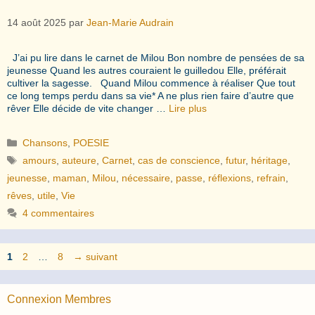
14 août 2025
par
Jean-Marie Audrain
J’ai pu lire dans le carnet de Milou Bon nombre de pensées de sa
jeunesse Quand les autres couraient le guilledou Elle, préférait
cultiver la sagesse. Quand Milou commence à réaliser Que tout
ce long temps perdu dans sa vie* A ne plus rien faire d’autre que
rêver Elle décide de vite changer …
Lire plus
Catégories
Chansons
,
POESIE
Étiquettes
amours
,
auteure
,
Carnet
,
cas de conscience
,
futur
,
héritage
,
jeunesse
,
maman
,
Milou
,
nécessaire
,
passe
,
réflexions
,
refrain
,
rêves
,
utile
,
Vie
4 commentaires
Page
Page
Page
1
2
…
8
→
suivant
Connexion Membres