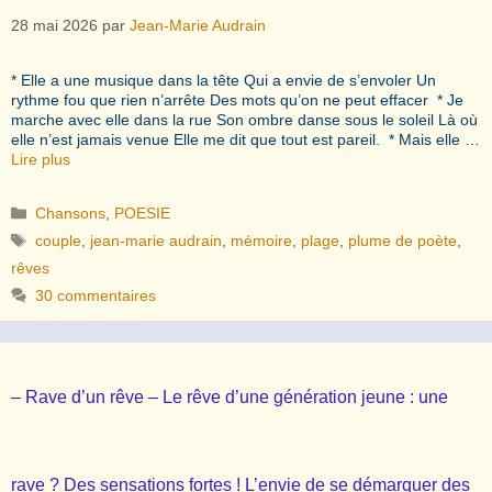
28 mai 2026
par
Jean-Marie Audrain
* Elle a une musique dans la tête Qui a envie de s’envoler Un
rythme fou que rien n’arrête Des mots qu’on ne peut effacer * Je
marche avec elle dans la rue Son ombre danse sous le soleil Là où
elle n’est jamais venue Elle me dit que tout est pareil. * Mais elle …
Lire plus
Catégories
Chansons
,
POESIE
Étiquettes
couple
,
jean-marie audrain
,
mémoire
,
plage
,
plume de poète
,
rêves
30 commentaires
– Rave d’un rêve – Le rêve d’une génération jeune : une
rave ? Des sensations fortes ! L’envie de se démarquer des