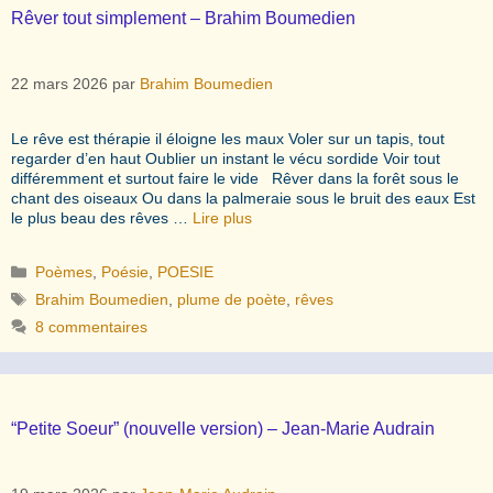
Rêver tout simplement – Brahim Boumedien
22 mars 2026
par
Brahim Boumedien
Le rêve est thérapie il éloigne les maux Voler sur un tapis, tout
regarder d’en haut Oublier un instant le vécu sordide Voir tout
différemment et surtout faire le vide Rêver dans la forêt sous le
chant des oiseaux Ou dans la palmeraie sous le bruit des eaux Est
le plus beau des rêves …
Lire plus
Catégories
Poèmes
,
Poésie
,
POESIE
Étiquettes
Brahim Boumedien
,
plume de poète
,
rêves
8 commentaires
“Petite Soeur” (nouvelle version) – Jean-Marie Audrain