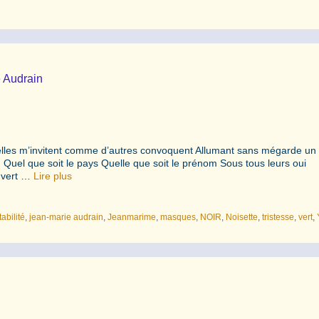
e Audrain
elles m’invitent comme d’autres convoquent Allumant sans mégarde un 
. Quel que soit le pays Quelle que soit le prénom Sous tous leurs oui
x vert …
Lire plus
tabilité
,
jean-marie audrain
,
Jeanmarime
,
masques
,
NOIR
,
Noisette
,
tristesse
,
vert
,