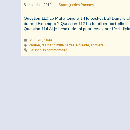
6 décembre 2019
par
Sauvegardes Poèmes
Question 110 Le Mal atteindra-t-il le basket-ball Dans le 
du réel Electrique ? Question 112 La bouilloire boit-elle lo
Question 114 Ai-je besoin de toi pour enseigner L’œil di
Catégories
POESIE
,
Slam
Étiquettes
chaton
,
diamant
,
mille pattes
,
Noisette
,
sorcière
Laisser un commentaire