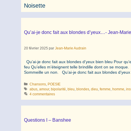
Noisette
Qu’ai-je donc fait aux blondes d’yeux…- Jean-Mari
20 février 2025
par
Jean-Marie Audrain
Qu’ai-je donc fait aux blondes d’yeux bien bleu Pour qu’
feu Qu’elles m’éteignent telle brindille dont on se moque
Sommeille un non. Qu’ai-je donc fait aux blondes d’yeu
Catégories
Chansons
,
POESIE
Étiquettes
abus
,
amour
,
bipolarité
,
bleu
,
blondes
,
dieu
,
femme
,
homme
,
ins
4 commentaires
Questions I – Banshee