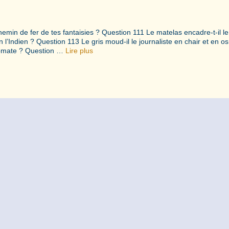
chemin de fer de tes fantaisies ? Question 111 Le matelas encadre-t-il l
in l’Indien ? Question 113 Le gris moud-il le journaliste en chair et en os
plomate ? Question …
Lire plus