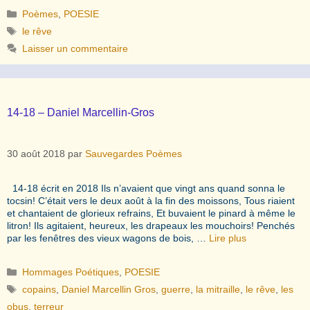
Catégories
Poèmes
,
POESIE
Étiquettes
le rêve
Laisser un commentaire
14-18 – Daniel Marcellin-Gros
30 août 2018
par
Sauvegardes Poèmes
14-18 écrit en 2018 Ils n’avaient que vingt ans quand sonna le
tocsin! C’était vers le deux août à la fin des moissons, Tous riaient
et chantaient de glorieux refrains, Et buvaient le pinard à même le
litron! Ils agitaient, heureux, les drapeaux les mouchoirs! Penchés
par les fenêtres des vieux wagons de bois, …
Lire plus
Catégories
Hommages Poétiques
,
POESIE
Étiquettes
copains
,
Daniel Marcellin Gros
,
guerre
,
la mitraille
,
le rêve
,
les
obus
,
terreur