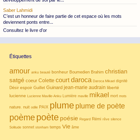
Saber Lahmidi
C’est un honneur de faire partie de cet espace où les mots
deviennent ponts entre...
Consultez le livre d’or
Étiquettes
amour
christian
bonheur
Boumedien
Brahim
anku
beauté
daroca
court
satgé
coeur
Colette
dignité
Daroca Mikael
Guinard
jean-marie audrain
espoir
Guillet
liberté
Désir
mikael
lucienne
Lumière
mort
Lucienne Maville-Anku
maville
mots
plume
plume de poète
nuit
PAIX
nature.
odile
poète
poème
poésie
Rémi
Regard
rêve
silence
Vie
temps
sonnet
âme
Solitude
stonham