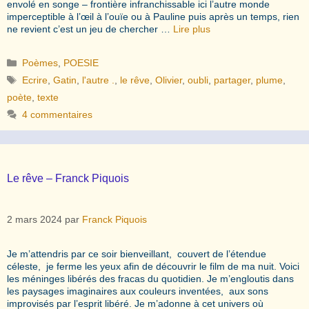
envolé en songe – frontière infranchissable ici l’autre monde
imperceptible à l’œil à l’ouïe ou à Pauline puis après un temps, rien
ne revient c’est un jeu de chercher …
Lire plus
Catégories
Poèmes
,
POESIE
Étiquettes
Ecrire
,
Gatin
,
l'autre .
,
le rêve
,
Olivier
,
oubli
,
partager
,
plume
,
poète
,
texte
4 commentaires
Le rêve – Franck Piquois
2 mars 2024
par
Franck Piquois
Je m’attendris par ce soir bienveillant, couvert de l’étendue
céleste, je ferme les yeux afin de découvrir le film de ma nuit. Voici
les méninges libérés des fracas du quotidien. Je m’engloutis dans
les paysages imaginaires aux couleurs inventées, aux sons
improvisés par l’esprit libéré. Je m’adonne à cet univers où