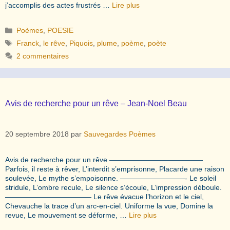
j’accomplis des actes frustrés …
Lire plus
Catégories
Poèmes
,
POESIE
Étiquettes
Franck
,
le rêve
,
Piquois
,
plume
,
poème
,
poète
2 commentaires
Avis de recherche pour un rêve – Jean-Noel Beau
20 septembre 2018
par
Sauvegardes Poèmes
Avis de recherche pour un rêve —————————————
Parfois, il reste à rêver, L’interdit s’emprisonne, Placarde une raison
soulevée, Le mythe s’empoisonne. —————————- Le soleil
stridule, L’ombre recule, Le silence s’écoule, L’impression déboule.
———————————— Le rêve évacue l’horizon et le ciel,
Chevauche la trace d’un arc-en-ciel. Uniforme la vue, Domine la
revue, Le mouvement se déforme, …
Lire plus