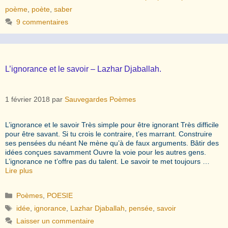
poème
,
poète
,
saber
9 commentaires
L’ignorance et le savoir – Lazhar Djaballah.
1 février 2018
par
Sauvegardes Poèmes
L’ignorance et le savoir Très simple pour être ignorant Très difficile
pour être savant. Si tu crois le contraire, t’es marrant. Construire
ses pensées du néant Ne mène qu’à de faux arguments. Bâtir des
idées conçues savamment Ouvre la voie pour les autres gens.
L’ignorance ne t’offre pas du talent. Le savoir te met toujours …
Lire plus
Catégories
Poèmes
,
POESIE
Étiquettes
idée
,
ignorance
,
Lazhar Djaballah
,
pensée
,
savoir
Laisser un commentaire