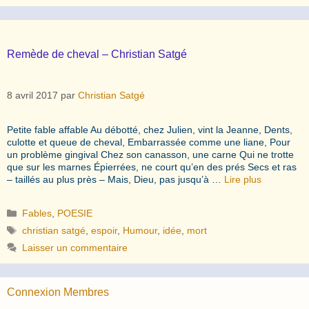
Remède de cheval – Christian Satgé
8 avril 2017
par
Christian Satgé
Petite fable affable Au débotté, chez Julien, vint la Jeanne, Dents,
culotte et queue de cheval, Embarrassée comme une liane, Pour
un problème gingival Chez son canasson, une carne Qui ne trotte
que sur les marnes Épierrées, ne court qu’en des prés Secs et ras
– taillés au plus près – Mais, Dieu, pas jusqu’à …
Lire plus
Catégories
Fables
,
POESIE
Étiquettes
christian satgé
,
espoir
,
Humour
,
idée
,
mort
Laisser un commentaire
Connexion Membres