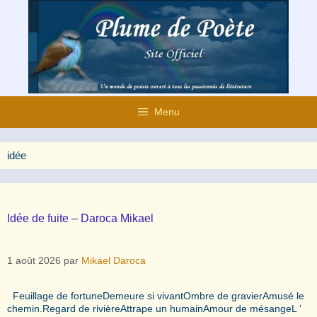
Aller
au
contenu
Menu
idée
Idée de fuite – Daroca Mikael
1 août 2026
par
Mikael Daroca
Feuillage de fortuneDemeure si vivantOmbre de gravierAmusé le
chemin.Regard de rivièreAttrape un humainAmour de mésangeL ’