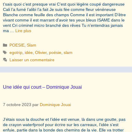
t’sais quoi c’est presque vrai C’est quoi légère coupé dangereuse
Cali l’a fumé l’alibi l’a fait Je suis fée comme fleur vénéneuse
Blanche comme feuille des champs Comme il est important D’être
vivant comme il est marrant d’avoir tes yeux bleus ISAME dans le
vent Cri criminel micro branché des rêves Tu n’entendras jamais
ma …
Lire plus
Catégories
POESIE
,
Slam
Étiquettes
egotrip
,
idée
,
Olivier
,
poésie
,
slam
Laisser un commentaire
Une idée qui court – Dominique Jouai
7 octobre 2023
par
Dominique Jouai
J’étais sous la douche et l’idée est venue, là dans une goutte, pas
de crayon waterfproof pour écrire sur les carreaux, l’idée s’est
enfuie, partie dans la bonde des chemins de la vie. Elle va trotter