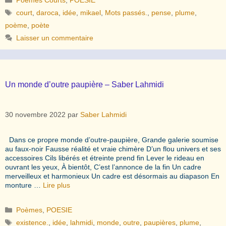
Étiquettes
court
,
daroca
,
idée
,
mikael
,
Mots passés.
,
pense
,
plume
,
poème
,
poète
Laisser un commentaire
Un monde d’outre paupière – Saber Lahmidi
30 novembre 2022
par
Saber Lahmidi
Dans ce propre monde d’outre-paupière, Grande galerie soumise
au faux-noir Fausse réalité et vraie chimère D’un flou univers et ses
accessoires Cils libérés et étreinte prend fin Lever le rideau en
ouvrant les yeux, À bientôt, C’est l’annonce de la fin Un cadre
merveilleux et harmonieux Un cadre est désormais au diapason En
monture …
Lire plus
Catégories
Poèmes
,
POESIE
Étiquettes
existence.
,
idée
,
lahmidi
,
monde
,
outre
,
paupières
,
plume
,