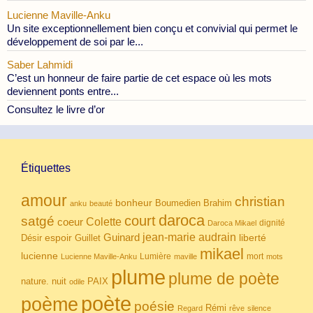
Lucienne Maville-Anku
Un site exceptionnellement bien conçu et convivial qui permet le
développement de soi par le...
Saber Lahmidi
C’est un honneur de faire partie de cet espace où les mots
deviennent ponts entre...
Consultez le livre d’or
Étiquettes
amour
christian
bonheur
Boumedien
Brahim
anku
beauté
daroca
court
satgé
coeur
Colette
dignité
Daroca Mikael
Guinard
jean-marie audrain
espoir
Guillet
liberté
Désir
mikael
lucienne
Lumière
mort
Lucienne Maville-Anku
maville
mots
plume
plume de poète
nuit
PAIX
nature.
odile
poète
poème
poésie
Rémi
Regard
rêve
silence