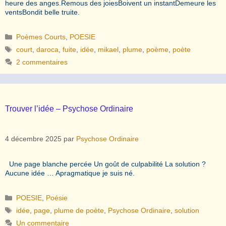
heure des anges.Remous des joiesBoivent un instantDemeure les
ventsBondit belle truite.
Catégories
Poèmes Courts
,
POESIE
Étiquettes
court
,
daroca
,
fuite
,
idée
,
mikael
,
plume
,
poème
,
poète
2 commentaires
Trouver l’idée – Psychose Ordinaire
4 décembre 2025
par
Psychose Ordinaire
Une page blanche percée Un goût de culpabilité La solution ?
Aucune idée … Apragmatique je suis né.
Catégories
POESIE
,
Poésie
Étiquettes
idée
,
page
,
plume de poète
,
Psychose Ordinaire
,
solution
Un commentaire