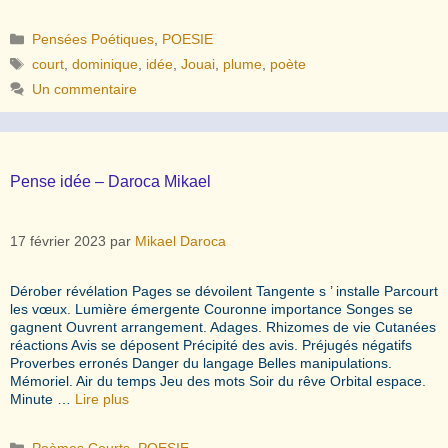
Catégories
Pensées Poétiques
,
POESIE
Étiquettes
court
,
dominique
,
idée
,
Jouai
,
plume
,
poète
Un commentaire
Pense idée – Daroca Mikael
17 février 2023
par
Mikael Daroca
Dérober révélation Pages se dévoilent Tangente s ’ installe Parcourt
les vœux. Lumière émergente Couronne importance Songes se
gagnent Ouvrent arrangement. Adages. Rhizomes de vie Cutanées
réactions Avis se déposent Précipité des avis. Préjugés négatifs
Proverbes erronés Danger du langage Belles manipulations.
Mémoriel. Air du temps Jeu des mots Soir du rêve Orbital espace.
Minute …
Lire plus
Catégories
Poèmes Courts
,
POESIE