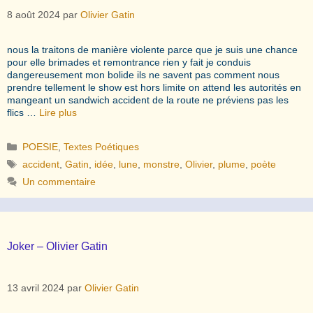
8 août 2024
par
Olivier Gatin
nous la traitons de manière violente parce que je suis une chance
pour elle brimades et remontrance rien y fait je conduis
dangereusement mon bolide ils ne savent pas comment nous
prendre tellement le show est hors limite on attend les autorités en
mangeant un sandwich accident de la route ne préviens pas les
flics …
Lire plus
Catégories
POESIE
,
Textes Poétiques
Étiquettes
accident
,
Gatin
,
idée
,
lune
,
monstre
,
Olivier
,
plume
,
poète
Un commentaire
Joker – Olivier Gatin
13 avril 2024
par
Olivier Gatin