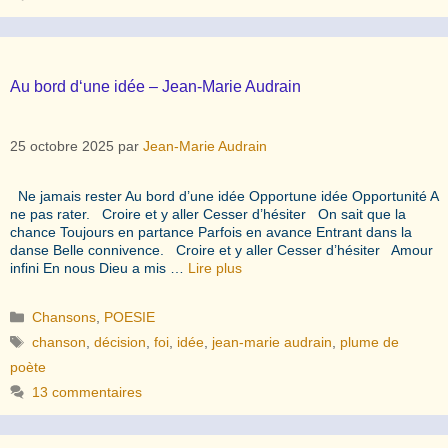
Au bord d‘une idée – Jean-Marie Audrain
25 octobre 2025
par
Jean-Marie Audrain
Ne jamais rester Au bord d’une idée Opportune idée Opportunité A
ne pas rater. Croire et y aller Cesser d’hésiter On sait que la
chance Toujours en partance Parfois en avance Entrant dans la
danse Belle connivence. Croire et y aller Cesser d’hésiter Amour
infini En nous Dieu a mis …
Lire plus
Catégories
Chansons
,
POESIE
Étiquettes
chanson
,
décision
,
foi
,
idée
,
jean-marie audrain
,
plume de
poète
13 commentaires