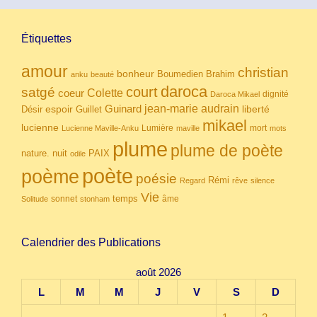
Étiquettes
amour
christian
bonheur
Boumedien
Brahim
anku
beauté
daroca
court
satgé
coeur
Colette
dignité
Daroca Mikael
Guinard
jean-marie audrain
espoir
Guillet
liberté
Désir
mikael
lucienne
Lumière
mort
Lucienne Maville-Anku
maville
mots
plume
plume de poète
nuit
PAIX
nature.
odile
poète
poème
poésie
Rémi
Regard
rêve
silence
Vie
temps
sonnet
âme
Solitude
stonham
Calendrier des Publications
août 2026
L
M
M
J
V
S
D