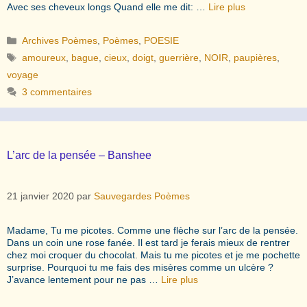
Avec ses cheveux longs Quand elle me dit: …
Lire plus
Catégories
Archives Poèmes
,
Poèmes
,
POESIE
Étiquettes
amoureux
,
bague
,
cieux
,
doigt
,
guerrière
,
NOIR
,
paupières
,
voyage
3 commentaires
L’arc de la pensée – Banshee
21 janvier 2020
par
Sauvegardes Poèmes
Madame, Tu me picotes. Comme une flèche sur l’arc de la pensée.
Dans un coin une rose fanée. Il est tard je ferais mieux de rentrer
chez moi croquer du chocolat. Mais tu me picotes et je me pochette
surprise. Pourquoi tu me fais des misères comme un ulcère ?
J’avance lentement pour ne pas …
Lire plus