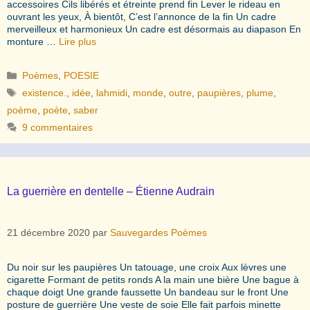
accessoires Cils libérés et étreinte prend fin Lever le rideau en
ouvrant les yeux, À bientôt, C’est l’annonce de la fin Un cadre
merveilleux et harmonieux Un cadre est désormais au diapason En
monture …
Lire plus
Catégories
Poèmes
,
POESIE
Étiquettes
existence.
,
idée
,
lahmidi
,
monde
,
outre
,
paupières
,
plume
,
poème
,
poète
,
saber
9 commentaires
La guerrière en dentelle – Étienne Audrain
21 décembre 2020
par
Sauvegardes Poèmes
Du noir sur les paupières Un tatouage, une croix Aux lèvres une
cigarette Formant de petits ronds A la main une bière Une bague à
chaque doigt Une grande faussette Un bandeau sur le front Une
posture de guerrière Une veste de soie Elle fait parfois minette