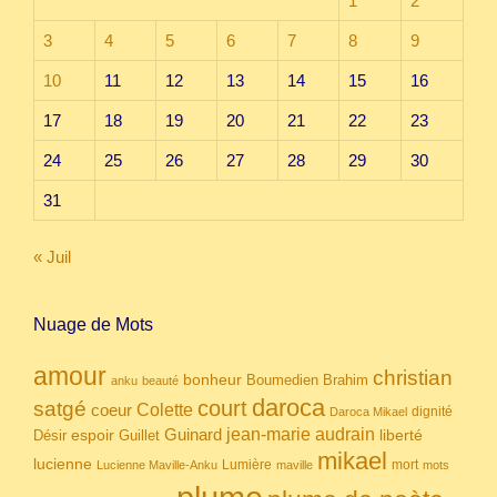
1
2
3
4
5
6
7
8
9
10
11
12
13
14
15
16
17
18
19
20
21
22
23
24
25
26
27
28
29
30
31
« Juil
Nuage de Mots
amour
christian
bonheur
Boumedien
Brahim
anku
beauté
daroca
court
satgé
coeur
Colette
dignité
Daroca Mikael
Guinard
jean-marie audrain
espoir
Guillet
liberté
Désir
mikael
lucienne
Lumière
mort
Lucienne Maville-Anku
maville
mots