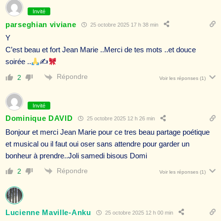
Invité
parseghian viviane
25 octobre 2025 17 h 38 min
Y
C’est beau et fort Jean Marie ..Merci de tes mots ..et douce
soirée ..
✍
Répondre
2
Voir les réponses
(1)
Invité
Dominique DAVID
25 octobre 2025 12 h 26 min
Bonjour et merci Jean Marie pour ce tres beau partage poétique
et musical ou il faut oui oser sans attendre pour garder un
bonheur à prendre..Joli samedi bisous Domi
Répondre
2
Voir les réponses
(1)
Lucienne Maville-Anku
25 octobre 2025 12 h 00 min