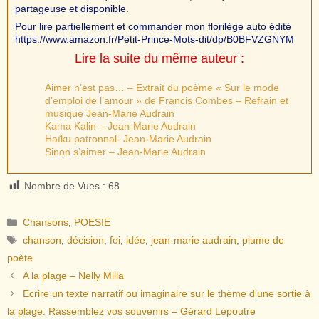
partageuse et disponible.
Pour lire partiellement et commander mon florilège auto édité
https://www.amazon.fr/Petit-Prince-Mots-dit/dp/B0BFVZGNYM
Lire la suite du même auteur :
Aimer n’est pas… – Extrait du poème « Sur le mode
d’emploi de l’amour » de Francis Combes – Refrain et
musique Jean-Marie Audrain
Kama Kalin – Jean-Marie Audrain
Haïku patronnal- Jean-Marie Audrain
Sinon s’aimer – Jean-Marie Audrain
Nombre de Vues :
68
Catégories
Chansons
,
POESIE
Étiquettes
chanson
,
décision
,
foi
,
idée
,
jean-marie audrain
,
plume de
poète
A la plage – Nelly Milla
Ecrire un texte narratif ou imaginaire sur le thème d’une sortie à
la plage. Rassemblez vos souvenirs – Gérard Lepoutre