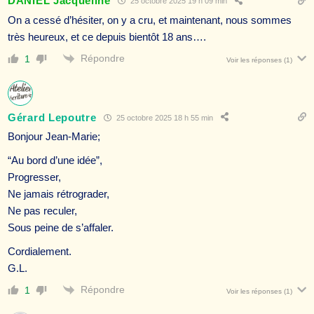
DANIEL Jacqueline
25 octobre 2025 19 h 09 min
On a cessé d’hésiter, on y a cru, et maintenant, nous sommes
très heureux, et ce depuis bientôt 18 ans….
Répondre
1
Voir les réponses
(1)
Gérard Lepoutre
25 octobre 2025 18 h 55 min
Bonjour Jean-Marie;
“Au bord d’une idée”,
Progresser,
Ne jamais rétrograder,
Ne pas reculer,
Sous peine de s’affaler.
Cordialement.
G.L.
Répondre
1
Voir les réponses
(1)