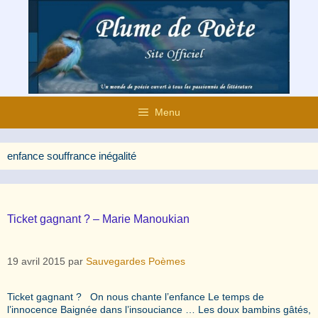
Aller
au
contenu
Menu
enfance souffrance inégalité
Ticket gagnant ? – Marie Manoukian
19 avril 2015
par
Sauvegardes Poèmes
Ticket gagnant ? On nous chante l’enfance Le temps de
l’innocence Baignée dans l’insouciance … Les doux bambins gâtés,