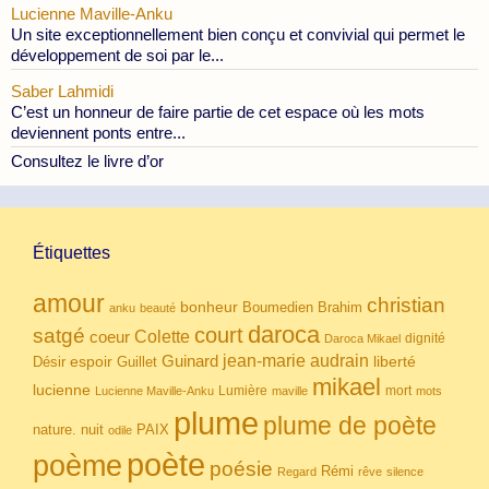
Lucienne Maville-Anku
Un site exceptionnellement bien conçu et convivial qui permet le
développement de soi par le...
Saber Lahmidi
C’est un honneur de faire partie de cet espace où les mots
deviennent ponts entre...
Consultez le livre d’or
Étiquettes
amour
christian
bonheur
Boumedien
Brahim
anku
beauté
daroca
court
satgé
coeur
Colette
dignité
Daroca Mikael
Guinard
jean-marie audrain
espoir
Guillet
liberté
Désir
mikael
lucienne
Lumière
mort
Lucienne Maville-Anku
maville
mots
plume
plume de poète
nuit
PAIX
nature.
odile
poète
poème
poésie
Rémi
Regard
rêve
silence