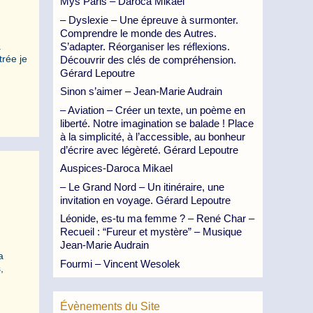
Mys Paris – Daroca Mikael
– Dyslexie – Une épreuve à surmonter.
Comprendre le monde des Autres.
S’adapter. Réorganiser les réflexions.
à
trée je
Découvrir des clés de compréhension.
Gérard Lepoutre
Sinon s’aimer – Jean-Marie Audrain
– Aviation – Créer un texte, un poème en
liberté. Notre imagination se balade ! Place
à la simplicité, à l’accessible, au bonheur
d’écrire avec légèreté. Gérard Lepoutre
Auspices-Daroca Mikael
– Le Grand Nord – Un itinéraire, une
invitation en voyage. Gérard Lepoutre
Léonide, es-tu ma femme ? – René Char –
Recueil : “Fureur et mystère” – Musique
Jean-Marie Audrain
a
Fourmi – Vincent Wesolek
,
Évènements du Site