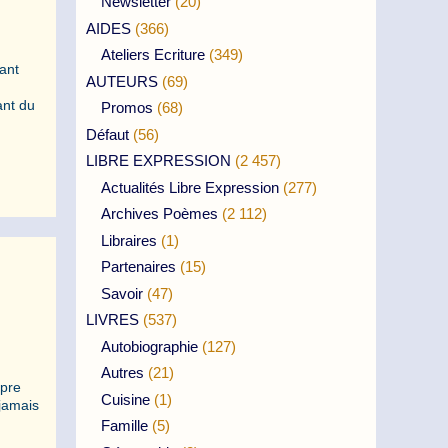
Newsletter
(20)
AIDES
(366)
Ateliers Ecriture
(349)
ant
AUTEURS
(69)
ant du
Promos
(68)
Défaut
(56)
LIBRE EXPRESSION
(2 457)
Actualités Libre Expression
(277)
Archives Poèmes
(2 112)
Libraires
(1)
Partenaires
(15)
Savoir
(47)
LIVRES
(537)
Autobiographie
(127)
Autres
(21)
opre
Cuisine
(1)
 jamais
Famille
(5)