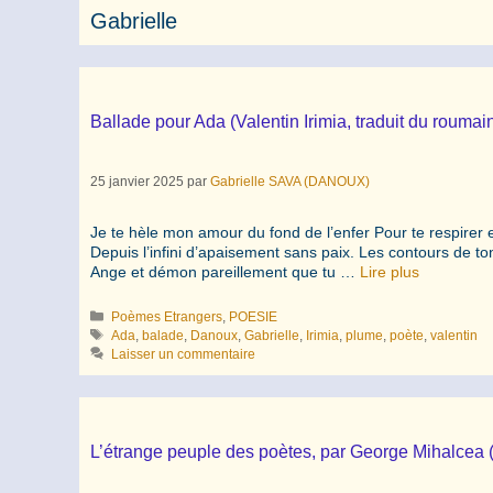
Gabrielle
Ballade pour Ada (Valentin Irimia, traduit du rouma
25 janvier 2025
par
Gabrielle SAVA (DANOUX)
Je te hèle mon amour du fond de l’enfer Pour te respirer e
Depuis l’infini d’apaisement sans paix. Les contours de t
Ange et démon pareillement que tu …
Lire plus
Catégories
Poèmes Etrangers
,
POESIE
Étiquettes
Ada
,
balade
,
Danoux
,
Gabrielle
,
Irimia
,
plume
,
poète
,
valentin
Laisser un commentaire
L’étrange peuple des poètes, par George Mihalcea 