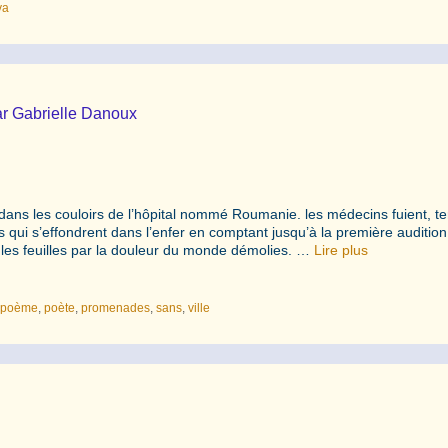
va
ar Gabrielle Danoux
s les couloirs de l’hôpital nommé Roumanie. les médecins fuient, ter
s qui s’effondrent dans l’enfer en comptant jusqu’à la première audition.
 les feuilles par la douleur du monde démolies. …
Lire plus
,
poème
,
poète
,
promenades
,
sans
,
ville