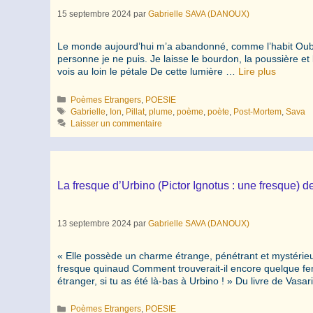
15 septembre 2024
par
Gabrielle SAVA (DANOUX)
Le monde aujourd’hui m’a abandonné, comme l’habit Oublié
personne je ne puis. Je laisse le bourdon, la poussière e
vois au loin le pétale De cette lumière …
Lire plus
Catégories
Poèmes Etrangers
,
POESIE
Étiquettes
Gabrielle
,
Ion
,
Pillat
,
plume
,
poème
,
poète
,
Post-Mortem
,
Sava
Laisser un commentaire
La fresque d’Urbino (Pictor Ignotus : une fresque) de
13 septembre 2024
par
Gabrielle SAVA (DANOUX)
« Elle possède un charme étrange, pénétrant et mystérieux
fresque quinaud Comment trouverait-il encore quelque fem
étranger, si tu as été là-bas à Urbino ! » Du livre de Vasa
Catégories
Poèmes Etrangers
,
POESIE