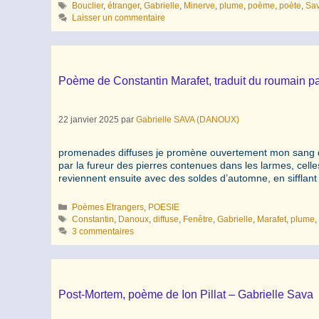
Étiquettes
Bouclier
,
étranger
,
Gabrielle
,
Minerve
,
plume
,
poème
,
poète
,
Sa
Laisser un commentaire
Poème de Constantin Marafet, traduit du roumain p
22 janvier 2025
par
Gabrielle SAVA (DANOUX)
promenades diffuses je promène ouvertement mon sang dan
par la fureur des pierres contenues dans les larmes, celle
reviennent ensuite avec des soldes d’automne, en sifflant
Catégories
Poèmes Etrangers
,
POESIE
Étiquettes
Constantin
,
Danoux
,
diffuse
,
Fenêtre
,
Gabrielle
,
Marafet
,
plume
3 commentaires
Post-Mortem, poème de Ion Pillat – Gabrielle Sava