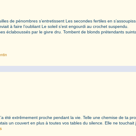
lles de pénombres s’entretissent Les secondes fertiles en s’assoupiss
viait à faire l’oubliant Le soleil s’est engourdi au crochet suspendu.
ches éclaboussés par le givre dru. Tombent de blonds prétendants suint
entin
a été extrêmement proche pendant la vie. Telle une chemise de ta pr
utais un couvert en plus à toutes vos tables du silence. Elle ne touchait
s