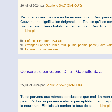
26 juillet 2024
par
Gabrielle SAVA (DANOUX)
J’écoute la canicule descendre en murmurant Des quenoui
Couvent une signification énigmatique. Tout ce qu’il se con
S’entremêlent, leurs habits de froid, en ôtant Des diman
…
Lire plus
Catégories
Poèmes Etrangers
,
POESIE
Étiquettes
étranger
,
Gabrielle
,
Irimia
,
midi
,
plume
,
poème
,
poète
,
Sava
,
val
Laisser un commentaire
Consensus, par Gabriel Dinu – Gabrielle Sava
25 juillet 2024
par
Gabrielle SAVA (DANOUX)
Tu es parvenu aux mêmes conclusions que moi. La mort t’
peau. Parfois sa présence était si perceptible, que tu rajo
la nourriture. Elle laissait tomber la faux de ses …
Lire plu