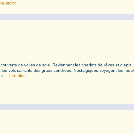
ava
,
urbino
re couverte de voiles de soie. Reviennent les chariots de rêves et d’épis
rs les vols saillants des grues cendrées. Nostalgiques voyagent les moul
pas …
Lire plus