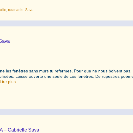
oète
,
roumanie
,
Sava
 Sava
 les fenêtres sans murs tu refermes, Pour que ne nous boivent pas, 
bilisées. Laisse ouverte une seule de ces fenêtres, De rupestres poème
Lire plus
A – Gabrielle Sava