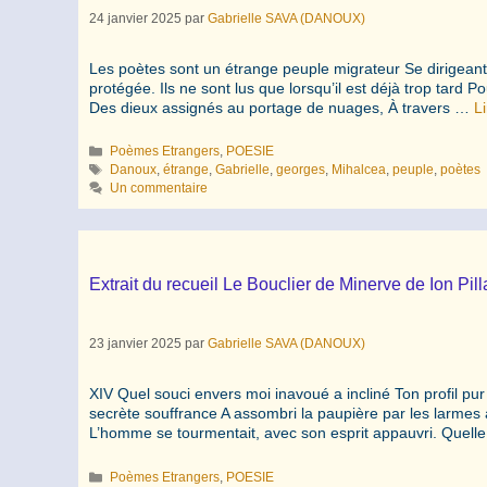
24 janvier 2025
par
Gabrielle SAVA (DANOUX)
Les poètes sont un étrange peuple migrateur Se dirigeant 
protégée. Ils ne sont lus que lorsqu’il est déjà trop tard
Des dieux assignés au portage de nuages, À travers …
Li
Catégories
Poèmes Etrangers
,
POESIE
Étiquettes
Danoux
,
étrange
,
Gabrielle
,
georges
,
Mihalcea
,
peuple
,
poètes
Un commentaire
Extrait du recueil Le Bouclier de Minerve de Ion Pill
23 janvier 2025
par
Gabrielle SAVA (DANOUX)
XIV Quel souci envers moi inavoué a incliné Ton profil pur
secrète souffrance A assombri la paupière par les larmes 
L’homme se tourmentait, avec son esprit appauvri. Quel
Catégories
Poèmes Etrangers
,
POESIE