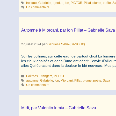
Étiquettes
fresque
,
Gabrielle
,
ignotus
,
Ion
,
PICTOR
,
Pillat
,
plume
,
poète
,
S
Un commentaire
Automne à Miorcani, par Ion Pillat – Gabrielle Sava
27 juillet 2024
par
Gabrielle SAVA (DANOUX)
Sur les collines, sur cette eau, de partout choit La lumiè
les cieux apaisés et dans l’âme ont décrit L’envie d’ailleu
ailés Qui écrasent dans la douleur le blé nouveau. Mes 
Catégories
Poèmes Etrangers
,
POESIE
Étiquettes
automne
,
Gabrielle
,
Ion
,
Miorcani
,
Pillat
,
plume
,
poète
,
Sava
Un commentaire
Midi, par Valentin Irimia – Gabrielle Sava