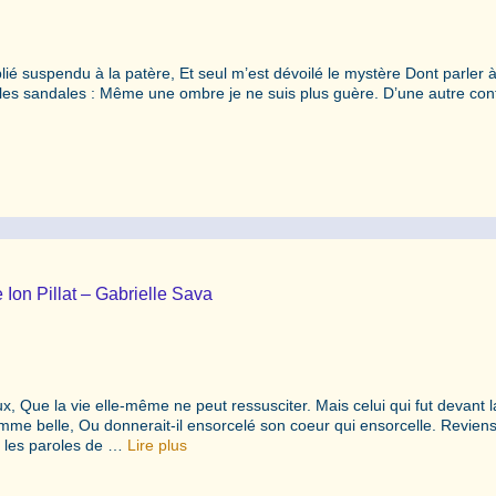
 suspendu à la patère, Et seul m’est dévoilé le mystère Dont parler 
t les sandales : Même une ombre je ne suis plus guère. D’une autre con
 Ion Pillat – Gabrielle Sava
, Que la vie elle-même ne peut ressusciter. Mais celui qui fut devant l
me belle, Ou donnerait-il ensorcelé son coeur qui ensorcelle. Reviens
ri les paroles de …
Lire plus