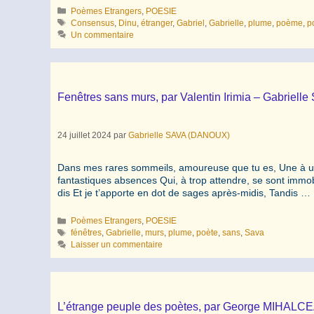
Catégories
Poèmes Etrangers
,
POESIE
Étiquettes
Consensus
,
Dinu
,
étranger
,
Gabriel
,
Gabrielle
,
plume
,
poème
,
p
Un commentaire
Fenêtres sans murs, par Valentin Irimia – Gabrielle
24 juillet 2024
par
Gabrielle SAVA (DANOUX)
Dans mes rares sommeils, amoureuse que tu es, Une à une
fantastiques absences Qui, à trop attendre, se sont immo
dis Et je t’apporte en dot de sages après-midis, Tandis …
Catégories
Poèmes Etrangers
,
POESIE
Étiquettes
fénêtres
,
Gabrielle
,
murs
,
plume
,
poète
,
sans
,
Sava
Laisser un commentaire
L’étrange peuple des poètes, par George MIHALCE