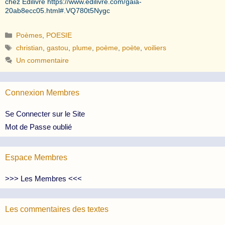
chez Edilivre https://www.edilivre.com/gaia-
20ab8ecc05.html#.VQ780t5Nygc
Catégories
Poèmes
,
POESIE
Étiquettes
christian
,
gastou
,
plume
,
poème
,
poète
,
voiliers
Un commentaire
Connexion Membres
Se Connecter sur le Site
Mot de Passe oublié
Espace Membres
>>> Les Membres <<<
Les commentaires des textes