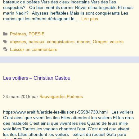
bateaux de poètes Vers des cieux incertains Vers des îles
suspectes? Où bien vont-ils dormir Rêver d’inatteignable Et sous-
marin Nadir? Abysses ineffables Mais ils sont conquérants Les
marins qui les mènent dédaignant le …
Lire plus
Catégories
Poèmes
,
POESIE
Étiquettes
abysses
,
bateaux
,
conquistadors
,
marins
,
Orages
,
voiliers
Laisser un commentaire
Les voiliers – Christian Gastou
24 mars 2015
par
Sauvegardes Poèmes
https://www.aralf.fr/article-les-illusions-55984730.html Les voiliers
C’est ainsi que vivent les îles Elles attendent les voiliers Et les rires
des matelots C’est ainsi que vivent les îles Quand de leurs mille
voix liées Toutes les vagues chantent l’eau C’est ainsi que vivent
les îles Elles attendent les voiliers extrait du recueil Gaïa paru