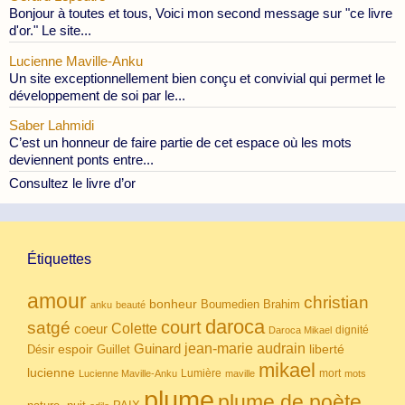
Bonjour à toutes et tous, Voici mon second message sur "ce livre
d'or." Le site...
Lucienne Maville-Anku
Un site exceptionnellement bien conçu et convivial qui permet le
développement de soi par le...
Saber Lahmidi
C’est un honneur de faire partie de cet espace où les mots
deviennent ponts entre...
Consultez le livre d’or
Étiquettes
amour
christian
bonheur
Boumedien
Brahim
anku
beauté
daroca
court
satgé
coeur
Colette
dignité
Daroca Mikael
Guinard
jean-marie audrain
espoir
Guillet
liberté
Désir
mikael
lucienne
Lumière
mort
Lucienne Maville-Anku
maville
mots
plume
plume de poète