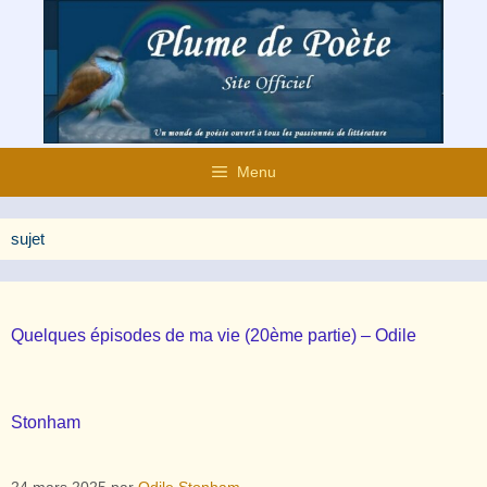
Aller
au
contenu
Menu
sujet
Quelques épisodes de ma vie (20ème partie) – Odile
Stonham
24 mars 2025
par
Odile Stonham