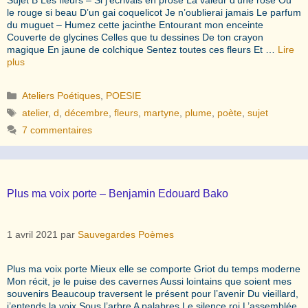
le rouge si beau D’un gai coquelicot Je n’oublierai jamais Le parfum
du muguet – Humez cette jacinthe Entourant mon enceinte
Couverte de glycines Celles que tu dessines De ton crayon
magique En jaune de colchique Sentez toutes ces fleurs Et …
Lire
plus
Catégories
Ateliers Poétiques
,
POESIE
Étiquettes
atelier
,
d
,
décembre
,
fleurs
,
martyne
,
plume
,
poète
,
sujet
7 commentaires
Plus ma voix porte – Benjamin Edouard Bako
1 avril 2021
par
Sauvegardes Poèmes
Plus ma voix porte Mieux elle se comporte Griot du temps moderne
Mon récit, je le puise des cavernes Aussi lointains que soient mes
souvenirs Beaucoup traversent le présent pour l’avenir Du vieillard,
j’entends la voix Sous l’arbre A palabres Le silence roi L’assemblée