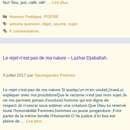
feu! Sou, pot, café, olé! …
Lire plus
Catégories
Humour Poétique
,
POESIE
Étiquettes
antoine quesson
,
objet
,
sourire
,
sujet
4 commentaires
Le rejet n’est pas de ma nature – Lazhar Djaballah.
9 juillet 2017
par
Sauvegardes Poèmes
Le rejet n’est pas de ma nature.Si quelqu’un m’en voulait,j’iraisLui
expliquer avec ma procédureQue le racisme n’est pas mon sujet.Je
ne me permets jamais d’exclureL’homme qui est digne de
respect.Je n’oserai sous estimer une créature.Que Dieu lui réservé
toute l’honorabilité.Femmes,hommes ou jeune progéniture.,Font
partie de la même famille,l’Humanité.O !la justice d’ici bas est
pleine de …
Lire plus