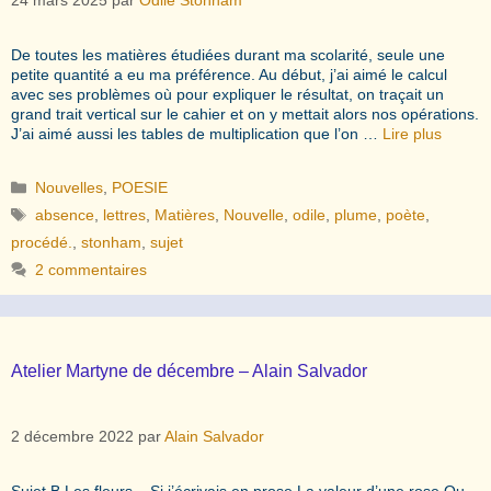
De toutes les matières étudiées durant ma scolarité, seule une
petite quantité a eu ma préférence. Au début, j’ai aimé le calcul
avec ses problèmes où pour expliquer le résultat, on traçait un
grand trait vertical sur le cahier et on y mettait alors nos opérations.
J’ai aimé aussi les tables de multiplication que l’on …
Lire plus
Catégories
Nouvelles
,
POESIE
Étiquettes
absence
,
lettres
,
Matières
,
Nouvelle
,
odile
,
plume
,
poète
,
procédé.
,
stonham
,
sujet
2 commentaires
Atelier Martyne de décembre – Alain Salvador
2 décembre 2022
par
Alain Salvador
Sujet B Les fleurs – Si j’écrivais en prose La valeur d’une rose Ou