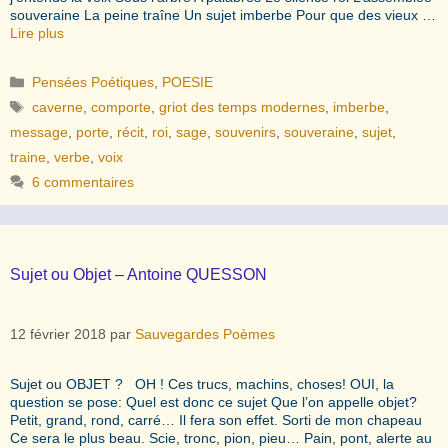
souveraine La peine traîne Un sujet imberbe Pour que des vieux …
Lire plus
Catégories
Pensées Poétiques
,
POESIE
Étiquettes
caverne
,
comporte
,
griot des temps modernes
,
imberbe
,
message
,
porte
,
récit
,
roi
,
sage
,
souvenirs
,
souveraine
,
sujet
,
traine
,
verbe
,
voix
6 commentaires
Sujet ou Objet – Antoine QUESSON
12 février 2018
par
Sauvegardes Poèmes
Sujet ou OBJET ? OH ! Ces trucs, machins, choses! OUI, la
question se pose: Quel est donc ce sujet Que l’on appelle objet?
Petit, grand, rond, carré… Il fera son effet. Sorti de mon chapeau
Ce sera le plus beau. Scie, tronc, pion, pieu… Pain, pont, alerte au