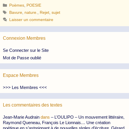
Catégories
Poèmes
,
POESIE
Étiquettes
Bavure
,
nature.
,
Rejet
,
sujet
Laisser un commentaire
Connexion Membres
Se Connecter sur le Site
Mot de Passe oublié
Espace Membres
>>> Les Membres <<<
Les commentaires des textes
Jean-Marie Audrain
dans
– L’OULIPO – Un mouvement littéraire,
Raymond Queneau, François Le Lionnais… Une création
poétique en s’astreignant à de nouvelles règles d’écriture. Gérard