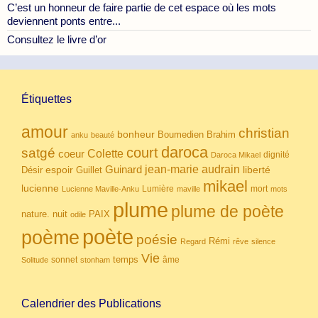
C’est un honneur de faire partie de cet espace où les mots
deviennent ponts entre...
Consultez le livre d’or
Étiquettes
amour
christian
bonheur
Boumedien
Brahim
anku
beauté
daroca
court
satgé
coeur
Colette
dignité
Daroca Mikael
Guinard
jean-marie audrain
espoir
Guillet
liberté
Désir
mikael
lucienne
Lumière
mort
Lucienne Maville-Anku
maville
mots
plume
plume de poète
nuit
PAIX
nature.
odile
poète
poème
poésie
Rémi
Regard
rêve
silence
Vie
temps
sonnet
âme
Solitude
stonham
Calendrier des Publications