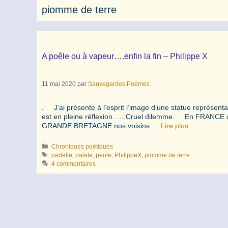
piomme de terre
A poêle ou à vapeur….enfin la fin – Philippe X
11 mai 2020
par
Sauvegardes Poèmes
. J’ai présente à l’esprit l’image d’une statue représenta
est en pleine réflexion …..Cruel dilemme. En FRANCE c
GRANDE BRETAGNE nos voisins …
Lire plus
Catégories
Chroniques poétiques
Étiquettes
padelle
,
patate
,
peole
,
PhilippeX
,
piomme de terre
4 commentaires