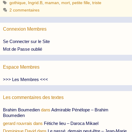
Étiquettes
gothique
,
Ingrid.B
,
maman
,
mort
,
petite fille
,
triste
2 commentaires
Connexion Membres
Se Connecter sur le Site
Mot de Passe oublié
Espace Membres
>>> Les Membres <<<
Les commentaires des textes
Brahim Boumedien
dans
Admirable Pénélope – Brahim
Boumedien
gerard rouvrais
dans
Fétiche lieu – Daroca Mikael
Dominique David
dans
Le passé, demain peut-être – Jean-Marie