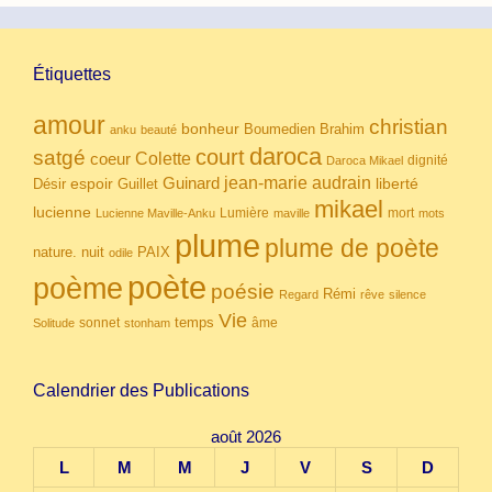
Étiquettes
amour
christian
bonheur
Boumedien
Brahim
anku
beauté
daroca
court
satgé
coeur
Colette
dignité
Daroca Mikael
Guinard
jean-marie audrain
espoir
Guillet
liberté
Désir
mikael
lucienne
Lumière
mort
Lucienne Maville-Anku
maville
mots
plume
plume de poète
nuit
PAIX
nature.
odile
poète
poème
poésie
Rémi
Regard
rêve
silence
Vie
temps
sonnet
âme
Solitude
stonham
Calendrier des Publications
août 2026
L
M
M
J
V
S
D