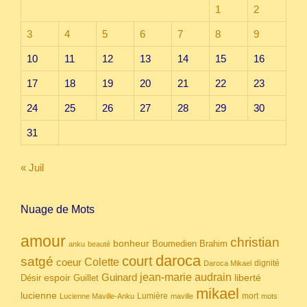
1
2
3
4
5
6
7
8
9
10
11
12
13
14
15
16
17
18
19
20
21
22
23
24
25
26
27
28
29
30
31
« Juil
Nuage de Mots
amour
christian
bonheur
Boumedien
Brahim
anku
beauté
daroca
court
satgé
coeur
Colette
dignité
Daroca Mikael
Guinard
jean-marie audrain
espoir
Guillet
liberté
Désir
mikael
lucienne
Lumière
mort
Lucienne Maville-Anku
maville
mots