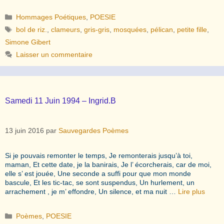
Catégories
Hommages Poétiques
,
POESIE
Étiquettes
bol de riz.
,
clameurs
,
gris-gris
,
mosquées
,
pélican
,
petite fille
,
Simone Gibert
Laisser un commentaire
Samedi 11 Juin 1994 – Ingrid.B
13 juin 2016
par
Sauvegardes Poèmes
Si je pouvais remonter le temps, Je remonterais jusqu’à toi,
maman, Et cette date, je la banirais, Je l’ écorcherais, car de moi,
elle s’ est jouée, Une seconde a suffi pour que mon monde
bascule, Et les tic-tac, se sont suspendus, Un hurlement, un
arrachement , je m’ effondre, Un silence, et ma nuit …
Lire plus
Catégories
Poèmes
,
POESIE