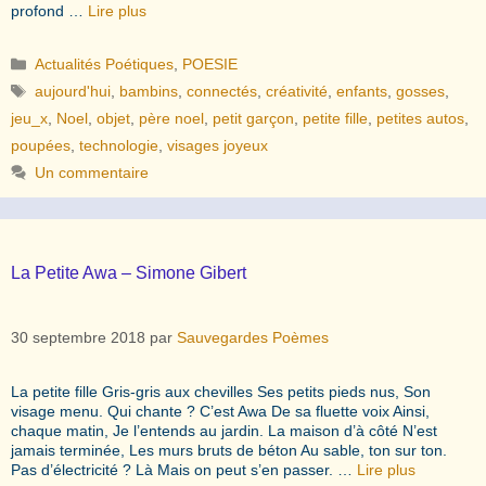
profond …
Lire plus
Catégories
Actualités Poétiques
,
POESIE
Étiquettes
aujourd'hui
,
bambins
,
connectés
,
créativité
,
enfants
,
gosses
,
jeu_x
,
Noel
,
objet
,
père noel
,
petit garçon
,
petite fille
,
petites autos
,
poupées
,
technologie
,
visages joyeux
Un commentaire
La Petite Awa – Simone Gibert
30 septembre 2018
par
Sauvegardes Poèmes
La petite fille Gris-gris aux chevilles Ses petits pieds nus, Son
visage menu. Qui chante ? C’est Awa De sa fluette voix Ainsi,
chaque matin, Je l’entends au jardin. La maison d’à côté N’est
jamais terminée, Les murs bruts de béton Au sable, ton sur ton.
Pas d’électricité ? Là Mais on peut s’en passer. …
Lire plus