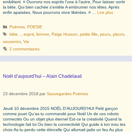
embêtent. ¤ Ouvrons nos esprits l’une à l’autre, Pour laisser sortir
la bête, Qui bien cachée s’entête A embrumer nos têtes. Après
enfin apaisées, Nous pourrons vivre libérées. ¤ …
Lire plus
Catégories
Poèmes
,
POESIE
Étiquettes
bête...
,
esprit
,
femme
,
Paige Husson
,
petite fille
,
peurs
,
pleurs
,
souvenirs
,
Vie
2 commentaires
Noël d’aujourd’hui – Alain Chadelaud
23 décembre 2018
par
Sauvegardes Poèmes
Jeudi 10 décembre 2015 NOËL D’AUJOURD’HUI Petit garçon
comme jouet Qu’as-tu commandé pour Noël Un de ces robots
connectés Ou un objet plus éternel Est-ce la créativité Quand la
technologie fait loi Ou bien la connectivité Qui guide à ton insu tes
choix As-tu perdu cette étincelle Qui allumait jadis un feu Au plus