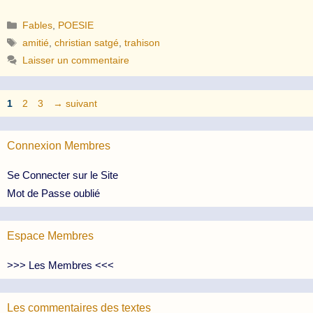
Catégories
Fables
,
POESIE
Étiquettes
amitié
,
christian satgé
,
trahison
Laisser un commentaire
Page
Page
Page
1
2
3
→
suivant
Connexion Membres
Se Connecter sur le Site
Mot de Passe oublié
Espace Membres
>>> Les Membres <<<
Les commentaires des textes