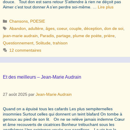
douce. Tout don est sans retour S’attendre à rien ne déçoit pas
Aimer c’est tout donner A s’en perdre soi-même. …
Lire plus
Catégories
Chansons
,
POESIE
Étiquettes
Abandon
,
adultère
,
âges
,
coeur
,
couple
,
déception
,
don de soi
,
jean-marie audrain
,
Paradis
,
partage
,
plume de poète
,
prière
,
Questionnement
,
Solitude
,
trahison
12 commentaires
Et des meilleurs – Jean-Marie Audrain
27 août 2025
par
Jean-Marie Audrain
Quand on a épuisé tous les cafards Les plus sempiternelles
insomnies Surtout celles qui donnent un teint blafard On tombe à
genoux au pied de son lit. On ne se relève jamais indemne Cœur
et âme recouverts de cicatrices Bonheur trébuchant sous les
anathèmes Une existence vouée aux sacrifices. La vie tue la …