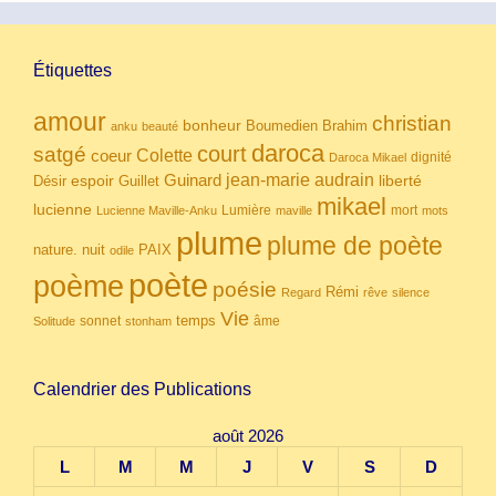
Étiquettes
amour
christian
bonheur
Boumedien
Brahim
anku
beauté
daroca
court
satgé
coeur
Colette
dignité
Daroca Mikael
Guinard
jean-marie audrain
espoir
Guillet
liberté
Désir
mikael
lucienne
Lumière
mort
Lucienne Maville-Anku
maville
mots
plume
plume de poète
nuit
PAIX
nature.
odile
poète
poème
poésie
Rémi
Regard
rêve
silence
Vie
temps
sonnet
âme
Solitude
stonham
Calendrier des Publications
août 2026
L
M
M
J
V
S
D