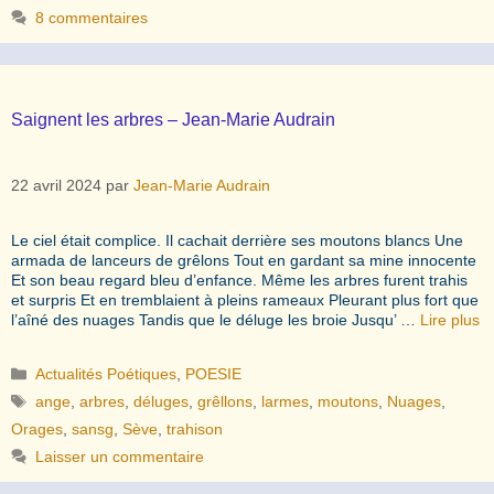
8 commentaires
Saignent les arbres – Jean-Marie Audrain
22 avril 2024
par
Jean-Marie Audrain
Le ciel était complice. Il cachait derrière ses moutons blancs Une
armada de lanceurs de grêlons Tout en gardant sa mine innocente
Et son beau regard bleu d’enfance. Même les arbres furent trahis
et surpris Et en tremblaient à pleins rameaux Pleurant plus fort que
l’aîné des nuages Tandis que le déluge les broie Jusqu’ …
Lire plus
Catégories
Actualités Poétiques
,
POESIE
Étiquettes
ange
,
arbres
,
déluges
,
grêllons
,
larmes
,
moutons
,
Nuages
,
Orages
,
sansg
,
Sève
,
trahison
Laisser un commentaire