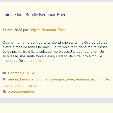
Loin de toi – Brigitte Benomar-Eber
11 mai 2023
par
Brigitte Benomar-Eber
Quand mon âme est trop affamée Et crie sa faim d’être bercée et
d’être aimée Je tends la main Je tremble tant, dans ma faiblesse
Je geins, j’ai froid Et la solitude me blesse J’ai peur sans toi Je
suis lasse, ma seule force Hélas, c’est toi Je lutte, crois-moi, je
m’efforce De …
Lire plus
Catégories
Poèmes
,
POESIE
Étiquettes
amour
,
benomar
,
Brigitte
,
désespoir
,
eber
,
emprise
,
espoir
,
fuite
,
plume
,
poète
,
trahison
3 commentaires