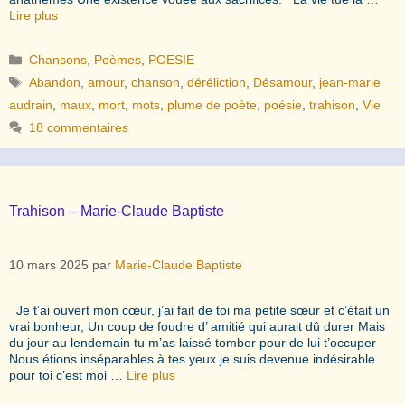
Lire plus
Catégories
Chansons
,
Poèmes
,
POESIE
Étiquettes
Abandon
,
amour
,
chanson
,
déréliction
,
Désamour
,
jean-marie
audrain
,
maux
,
mort
,
mots
,
plume de poète
,
poésie
,
trahison
,
Vie
18 commentaires
Trahison – Marie-Claude Baptiste
10 mars 2025
par
Marie-Claude Baptiste
Je t’ai ouvert mon cœur, j’ai fait de toi ma petite sœur et c’était un
vrai bonheur, Un coup de foudre d’ amitié qui aurait dû durer Mais
du jour au lendemain tu m’as laissé tomber pour de lui t’occuper
Nous étions inséparables à tes yeux je suis devenue indésirable
pour toi c’est moi …
Lire plus