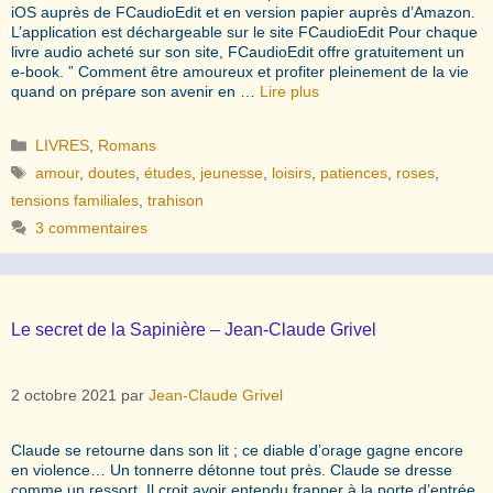
iOS auprès de FCaudioEdit et en version papier auprès d’Amazon.
L’application est déchargeable sur le site FCaudioEdit Pour chaque
livre audio acheté sur son site, FCaudioEdit offre gratuitement un
e-book. ” Comment être amoureux et profiter pleinement de la vie
quand on prépare son avenir en …
Lire plus
Catégories
LIVRES
,
Romans
Étiquettes
amour
,
doutes
,
études
,
jeunesse
,
loisirs
,
patiences
,
roses
,
tensions familiales
,
trahison
3 commentaires
Le secret de la Sapinière – Jean-Claude Grivel
2 octobre 2021
par
Jean-Claude Grivel
Claude se retourne dans son lit ; ce diable d’orage gagne encore
en violence… Un tonnerre détonne tout près. Claude se dresse
comme un ressort. Il croit avoir entendu frapper à la porte d’entrée.