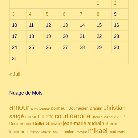
1
2
3
4
5
6
7
8
9
10
11
12
13
14
15
16
17
18
19
20
21
22
23
24
25
26
27
28
29
30
31
« Juil
Nuage de Mots
amour
christian
bonheur
Boumedien
Brahim
anku
beauté
daroca
court
satgé
coeur
Colette
dignité
Daroca Mikael
Guinard
jean-marie audrain
espoir
Guillet
liberté
Désir
mikael
lucienne
Lumière
mort
Lucienne Maville-Anku
maville
mots