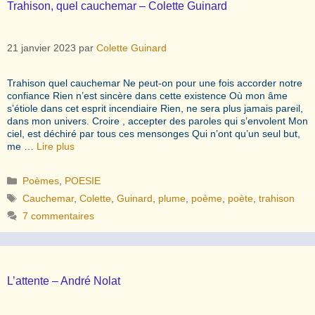
Trahison, quel cauchemar – Colette Guinard
21 janvier 2023
par
Colette Guinard
Trahison quel cauchemar Ne peut-on pour une fois accorder notre
confiance Rien n’est sincère dans cette existence Où mon âme
s’étiole dans cet esprit incendiaire Rien, ne sera plus jamais pareil,
dans mon univers. Croire , accepter des paroles qui s’envolent Mon
ciel, est déchiré par tous ces mensonges Qui n’ont qu’un seul but,
me …
Lire plus
Catégories
Poèmes
,
POESIE
Étiquettes
Cauchemar
,
Colette
,
Guinard
,
plume
,
poème
,
poète
,
trahison
7 commentaires
L’attente – André Nolat