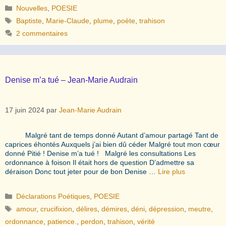
Catégories
Nouvelles
,
POESIE
Étiquettes
Baptiste
,
Marie-Claude
,
plume
,
poète
,
trahison
2 commentaires
Denise m’a tué – Jean-Marie Audrain
17 juin 2024
par
Jean-Marie Audrain
Malgré tant de temps donné Autant d’amour partagé Tant de
caprices éhontés Auxquels j’ai bien dû céder Malgré tout mon cœur
donné Pitié ! Denise m’a tué ! Malgré les consultations Les
ordonnance à foison Il était hors de question D’admettre sa
déraison Donc tout jeter pour de bon Denise …
Lire plus
Catégories
Déclarations Poétiques
,
POESIE
Étiquettes
amour
,
crucifixion
,
délires
,
démires
,
déni
,
dépression
,
meutre
,
ordonnance
,
patience.
,
perdon
,
trahison
,
vérité