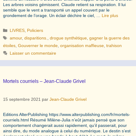
Les arbres voisins gémissent. Claude retient sa respiration. Il lui
semble que le vent a transporté un appel couvert par le
grondement de l’orage. Un éclair déchire le ciel, …
Lire plus
Catégories
LIVRES
,
Policiers
Étiquettes
amour
,
disparitions.
,
drogue synthétique
,
gagner la guerre des
étoiles
,
Gouverner le monde
,
organisation maffieuse
,
trahison
Laisser un commentaire
Mortels courriels – Jean-Claude Grivel
15 septembre 2021
par
Jean-Claude Grivel
Editions AlterPublishing https://www.alterpublishing.com/fr/mortels-
courriels.html Résumé Milène-Julia n’eût jamais pensé que son
comportement changerait aussi rapidement, qu’il passerait, pour
ainsi dire, du mode analogue à celui du numérique. Le destin s’est