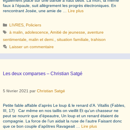
également placé sur une bande à haut débit. La mort, la même
faux à l’épaule, suit allègrement les progrès électroniques. En
rencontrant Josée, une amie de …
Lire plus
Catégories
LIVRES
,
Policiers
Étiquettes
à malin
,
adolescence
,
Amitié de jeunesse
,
aventure
sentimentale
,
malin et demi.
,
situation familiale
,
trahison
Laisser un commentaire
Les deux comparses – Christian Satgé
5 février 2021
par
Christian Satgé
Petite fable affable d’après Le loup & le renard d’A. Vitallis (Fables,
III, 17) Car même en nos taillis on vieillit Et qu’un chasseur ne
peut se nourrir que d’épeautre, Un loup et un renard étaient de
compagnie. La force de l’un aidait la ruse de l’autre Faisant donc
que ce bon couple d’apôtres Ravageait …
Lire plus