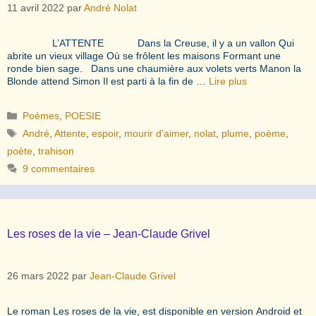
11 avril 2022
par
André Nolat
L’ATTENTE Dans la Creuse, il y a un vallon Qui
abrite un vieux village Où se frôlent les maisons Formant une
ronde bien sage. Dans une chaumière aux volets verts Manon la
Blonde attend Simon Il est parti à la fin de …
Lire plus
Catégories
Poèmes
,
POESIE
Étiquettes
André
,
Attente
,
espoir
,
mourir d'aimer
,
nolat
,
plume
,
poème
,
poète
,
trahison
9 commentaires
Les roses de la vie – Jean-Claude Grivel
26 mars 2022
par
Jean-Claude Grivel
Le roman Les roses de la vie, est disponible en version Android et