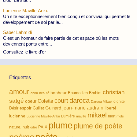
d'or." Le site...
Lucienne Maville-Anku
Un site exceptionnellement bien conçu et convivial qui permet le
développement de soi par le...
Saber Lahmidi
C’est un honneur de faire partie de cet espace où les mots
deviennent ponts entre...
Consultez le livre d’or
Étiquettes
amour
christian
bonheur
Boumedien
Brahim
anku
beauté
daroca
court
satgé
coeur
Colette
dignité
Daroca Mikael
Guinard
jean-marie audrain
espoir
Guillet
liberté
Désir
mikael
lucienne
Lumière
mort
Lucienne Maville-Anku
maville
mots
plume
plume de poète
nuit
PAIX
nature.
odile
poète