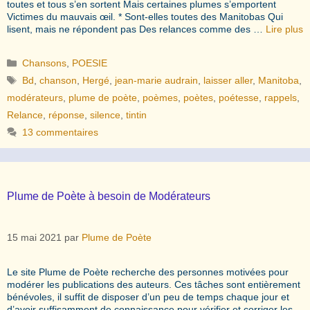
toutes et tous s’en sortent Mais certaines plumes s’emportent
Victimes du mauvais œil. * Sont-elles toutes des Manitobas Qui
lisent, mais ne répondent pas Des relances comme des …
Lire plus
Catégories
Chansons
,
POESIE
Étiquettes
Bd
,
chanson
,
Hergé
,
jean-marie audrain
,
laisser aller
,
Manitoba
,
modérateurs
,
plume de poète
,
poèmes
,
poètes
,
poétesse
,
rappels
,
Relance
,
réponse
,
silence
,
tintin
13 commentaires
Plume de Poète à besoin de Modérateurs
15 mai 2021
par
Plume de Poète
Le site Plume de Poète recherche des personnes motivées pour
modérer les publications des auteurs. Ces tâches sont entièrement
bénévoles, il suffit de disposer d’un peu de temps chaque jour et
d’avoir suffisamment de connaissance pour vérifier et corriger les