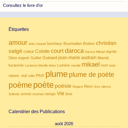
Consultez le livre d’or
Étiquettes
amour
christian
bonheur
Boumedien
Brahim
anku
beauté
daroca
court
satgé
coeur
Colette
dignité
Daroca Mikael
Guinard
jean-marie audrain
espoir
Guillet
liberté
Désir
mikael
lucienne
Lumière
mort
Lucienne Maville-Anku
maville
mots
plume
plume de poète
nuit
PAIX
nature.
odile
poète
poème
poésie
Rémi
Regard
rêve
silence
Vie
temps
sonnet
âme
Solitude
stonham
Calendrier des Publications
août 2026