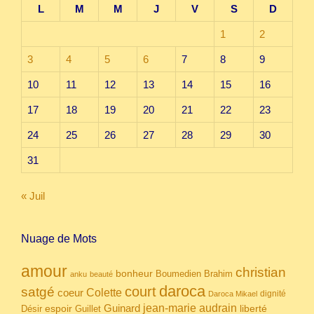
L
M
M
J
V
S
D
1
2
3
4
5
6
7
8
9
10
11
12
13
14
15
16
17
18
19
20
21
22
23
24
25
26
27
28
29
30
31
« Juil
Nuage de Mots
amour
christian
bonheur
Boumedien
Brahim
anku
beauté
daroca
court
satgé
coeur
Colette
dignité
Daroca Mikael
Guinard
jean-marie audrain
espoir
Guillet
liberté
Désir