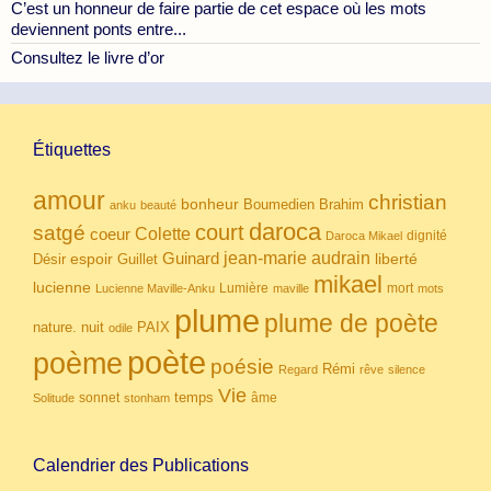
C’est un honneur de faire partie de cet espace où les mots
deviennent ponts entre...
Consultez le livre d’or
Étiquettes
amour
christian
bonheur
Boumedien
Brahim
anku
beauté
daroca
court
satgé
coeur
Colette
dignité
Daroca Mikael
Guinard
jean-marie audrain
espoir
Guillet
liberté
Désir
mikael
lucienne
Lumière
mort
Lucienne Maville-Anku
maville
mots
plume
plume de poète
nuit
PAIX
nature.
odile
poète
poème
poésie
Rémi
Regard
rêve
silence
Vie
temps
sonnet
âme
Solitude
stonham
Calendrier des Publications