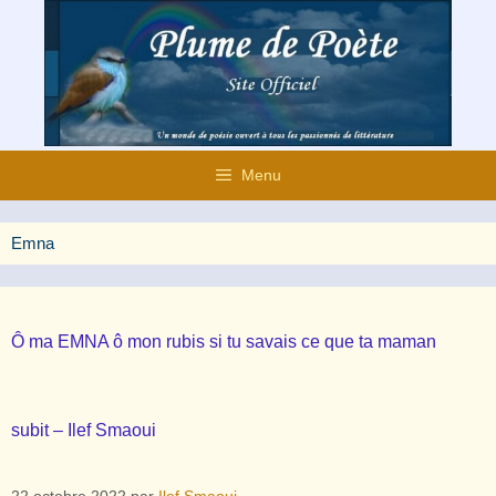
Aller
au
contenu
Menu
Emna
Ô ma EMNA ô mon rubis si tu savais ce que ta maman
subit – Ilef Smaoui
22 octobre 2022
par
Ilef Smaoui