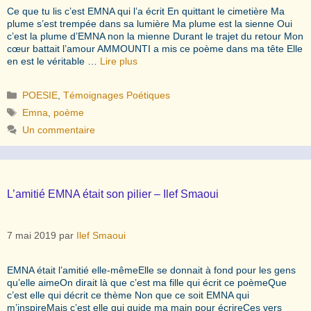
Ce que tu lis c’est EMNA qui l’a écrit En quittant le cimetière Ma
plume s’est trempée dans sa lumière Ma plume est la sienne Oui
c’est la plume d’EMNA non la mienne Durant le trajet du retour Mon
cœur battait l’amour AMMOUNTI a mis ce poème dans ma tête Elle
en est le véritable …
Lire plus
Catégories
POESIE
,
Témoignages Poétiques
Étiquettes
Emna
,
poème
Un commentaire
L’amitié EMNA était son pilier – Ilef Smaoui
7 mai 2019
par
Ilef Smaoui
EMNA était l’amitié elle-mêmeElle se donnait à fond pour les gens
qu’elle aimeOn dirait là que c’est ma fille qui écrit ce poèmeQue
c’est elle qui décrit ce thème Non que ce soit EMNA qui
m’inspireMais c’est elle qui guide ma main pour écrireCes vers