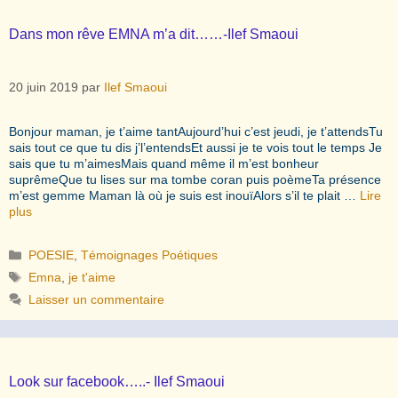
Dans mon rêve EMNA m’a dit……-Ilef Smaoui
20 juin 2019
par
Ilef Smaoui
Bonjour maman, je t’aime tantAujourd’hui c’est jeudi, je t’attendsTu
sais tout ce que tu dis j’l’entendsEt aussi je te vois tout le temps Je
sais que tu m’aimesMais quand même il m’est bonheur
suprêmeQue tu lises sur ma tombe coran puis poèmeTa présence
m’est gemme Maman là où je suis est inouïAlors s’il te plait …
Lire
plus
Catégories
POESIE
,
Témoignages Poétiques
Étiquettes
Emna
,
je t'aime
Laisser un commentaire
Look sur facebook…..- Ilef Smaoui