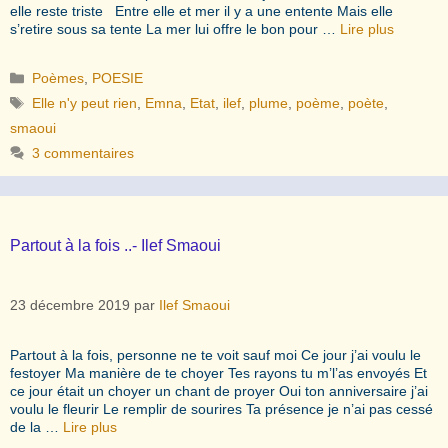
elle reste triste Entre elle et mer il y a une entente Mais elle
s’retire sous sa tente La mer lui offre le bon pour …
Lire plus
Catégories
Poèmes
,
POESIE
Étiquettes
Elle n'y peut rien
,
Emna
,
Etat
,
ilef
,
plume
,
poème
,
poète
,
smaoui
3 commentaires
Partout à la fois ..- Ilef Smaoui
23 décembre 2019
par
Ilef Smaoui
Partout à la fois, personne ne te voit sauf moi Ce jour j’ai voulu le
festoyer Ma manière de te choyer Tes rayons tu m’l’as envoyés Et
ce jour était un choyer un chant de proyer Oui ton anniversaire j’ai
voulu le fleurir Le remplir de sourires Ta présence je n’ai pas cessé
de la …
Lire plus