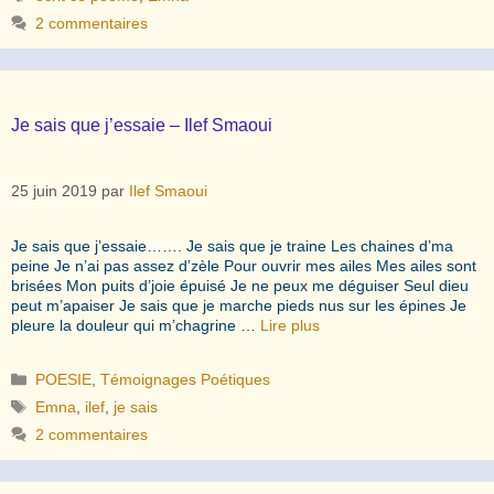
2 commentaires
Je sais que j’essaie – Ilef Smaoui
25 juin 2019
par
Ilef Smaoui
Je sais que j’essaie……. Je sais que je traine Les chaines d’ma
peine Je n’ai pas assez d’zèle Pour ouvrir mes ailes Mes ailes sont
brisées Mon puits d’joie épuisé Je ne peux me déguiser Seul dieu
peut m’apaiser Je sais que je marche pieds nus sur les épines Je
pleure la douleur qui m’chagrine …
Lire plus
Catégories
POESIE
,
Témoignages Poétiques
Étiquettes
Emna
,
ilef
,
je sais
2 commentaires