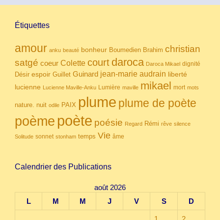
Étiquettes
amour
christian
bonheur
Boumedien
Brahim
anku
beauté
daroca
court
satgé
coeur
Colette
dignité
Daroca Mikael
Guinard
jean-marie audrain
espoir
Guillet
liberté
Désir
mikael
lucienne
Lumière
mort
Lucienne Maville-Anku
maville
mots
plume
plume de poète
nuit
PAIX
nature.
odile
poète
poème
poésie
Rémi
Regard
rêve
silence
Vie
temps
sonnet
âme
Solitude
stonham
Calendrier des Publications
août 2026
L
M
M
J
V
S
D
1
2