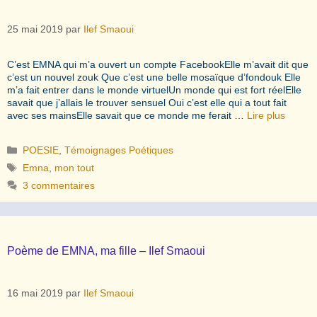
25 mai 2019
par
Ilef Smaoui
C’est EMNA qui m’a ouvert un compte FacebookElle m’avait dit que
c’est un nouvel zouk Que c’est une belle mosaïque d’fondouk Elle
m’a fait entrer dans le monde virtuelUn monde qui est fort réelElle
savait que j’allais le trouver sensuel Oui c’est elle qui a tout fait
avec ses mainsElle savait que ce monde me ferait …
Lire plus
Catégories
POESIE
,
Témoignages Poétiques
Étiquettes
Emna
,
mon tout
3 commentaires
Poème de EMNA, ma fille – Ilef Smaoui
16 mai 2019
par
Ilef Smaoui