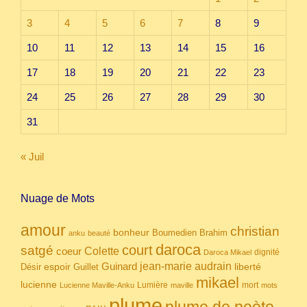
3
4
5
6
7
8
9
10
11
12
13
14
15
16
17
18
19
20
21
22
23
24
25
26
27
28
29
30
31
« Juil
Nuage de Mots
amour
christian
bonheur
Boumedien
Brahim
anku
beauté
daroca
court
satgé
coeur
Colette
dignité
Daroca Mikael
Guinard
jean-marie audrain
espoir
Guillet
liberté
Désir
mikael
lucienne
Lumière
mort
Lucienne Maville-Anku
maville
mots
plume
plume de poète