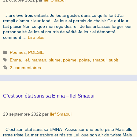
J’ai élevé trois enfants Je les ai guidés dans ce qu’ils font J’ai
rempli d’amour leur fond Je leur ai permis de choisir Ce qui leur
fait plaisir Non ce que mon égo désire Je les ai laissés forger leur
personnalité Je les ai nourris de vérité Je leur ai démontré
comment …
Lire plus
Catégories
Poèmes
,
POESIE
Étiquettes
Emna
,
ilef
,
maman
,
plume
,
poème
,
poète
,
smaoui
,
subit
2 commentaires
C’est son état sans sa Emna – Ilef Smaoui
29 septembre 2022
par
Ilef Smaoui
C’est son état sans sa EMNA Assise sur une belle piste Mais elle
reste triste La mer espère et résiste Lui joue son air de twiste Mais