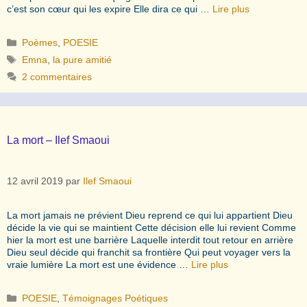
c’est son cœur qui les expire Elle dira ce qui …
Lire plus
Catégories
Poèmes
,
POESIE
Étiquettes
Emna
,
la pure amitié
2 commentaires
La mort – Ilef Smaoui
12 avril 2019
par
Ilef Smaoui
La mort jamais ne prévient Dieu reprend ce qui lui appartient Dieu
décide la vie qui se maintient Cette décision elle lui revient Comme
hier la mort est une barrière Laquelle interdit tout retour en arrière
Dieu seul décide qui franchit sa frontière Qui peut voyager vers la
vraie lumière La mort est une évidence …
Lire plus
Catégories
POESIE
,
Témoignages Poétiques