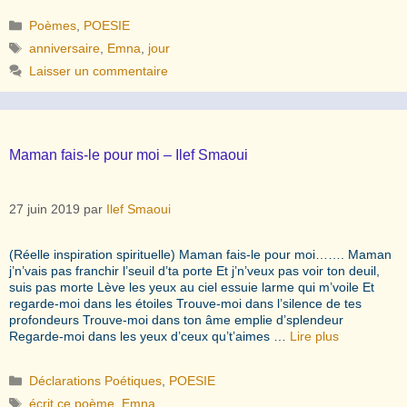
Catégories
Poèmes
,
POESIE
Étiquettes
anniversaire
,
Emna
,
jour
Laisser un commentaire
Maman fais-le pour moi – Ilef Smaoui
27 juin 2019
par
Ilef Smaoui
(Réelle inspiration spirituelle) Maman fais-le pour moi……. Maman
j’n’vais pas franchir l’seuil d’ta porte Et j’n’veux pas voir ton deuil,
suis pas morte Lève les yeux au ciel essuie larme qui m’voile Et
regarde-moi dans les étoiles Trouve-moi dans l’silence de tes
profondeurs Trouve-moi dans ton âme emplie d’splendeur
Regarde-moi dans les yeux d’ceux qu’t’aimes …
Lire plus
Catégories
Déclarations Poétiques
,
POESIE
Étiquettes
écrit ce poème
,
Emna