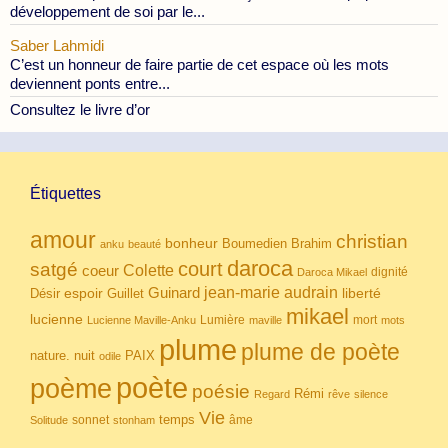
développement de soi par le...
Saber Lahmidi
C’est un honneur de faire partie de cet espace où les mots
deviennent ponts entre...
Consultez le livre d’or
Étiquettes
amour
christian
bonheur
Boumedien
Brahim
anku
beauté
daroca
court
satgé
coeur
Colette
dignité
Daroca Mikael
Guinard
jean-marie audrain
espoir
Guillet
liberté
Désir
mikael
lucienne
Lumière
mort
Lucienne Maville-Anku
maville
mots
plume
plume de poète
nuit
PAIX
nature.
odile
poète
poème
poésie
Rémi
Regard
rêve
silence
Vie
temps
sonnet
âme
Solitude
stonham