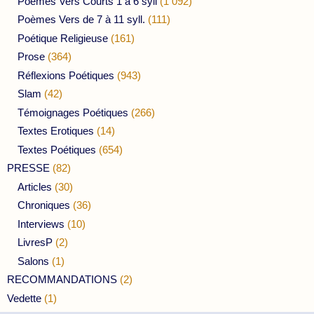
Poèmes Vers Courts 1 à 6 syll
(1 092)
Poèmes Vers de 7 à 11 syll.
(111)
Poétique Religieuse
(161)
Prose
(364)
Réflexions Poétiques
(943)
Slam
(42)
Témoignages Poétiques
(266)
Textes Erotiques
(14)
Textes Poétiques
(654)
PRESSE
(82)
Articles
(30)
Chroniques
(36)
Interviews
(10)
LivresP
(2)
Salons
(1)
RECOMMANDATIONS
(2)
Vedette
(1)