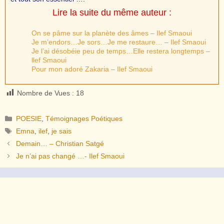
Lire la suite du même auteur :
On se pâme sur la planète des âmes – Ilef Smaoui
Je m’endors…Je sors…Je me restaure… – Ilef Smaoui
Je l’ai désobéie peu de temps…Elle restera longtemps –
llef Smaoui
Pour mon adoré Zakaria – Ilef Smaoui
Nombre de Vues :
18
Catégories
POESIE
,
Témoignages Poétiques
Étiquettes
Emna
,
ilef
,
je sais
Demain… – Christian Satgé
Je n’ai pas changé …- Ilef Smaoui