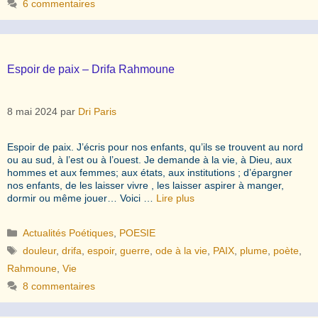
6 commentaires
Espoir de paix – Drifa Rahmoune
8 mai 2024
par
Dri Paris
Espoir de paix. J’écris pour nos enfants, qu’ils se trouvent au nord
ou au sud, à l’est ou à l’ouest. Je demande à la vie, à Dieu, aux
hommes et aux femmes; aux états, aux institutions ; d’épargner
nos enfants, de les laisser vivre , les laisser aspirer à manger,
dormir ou même jouer… Voici …
Lire plus
Catégories
Actualités Poétiques
,
POESIE
Étiquettes
douleur
,
drifa
,
espoir
,
guerre
,
ode à la vie
,
PAIX
,
plume
,
poète
,
Rahmoune
,
Vie
8 commentaires