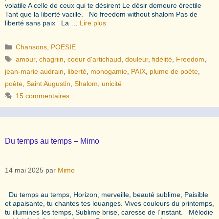
volatile A celle de ceux qui te désirent Le désir demeure érectile
Tant que la liberté vacille. No freedom without shalom Pas de
liberté sans paix La …
Lire plus
Catégories
Chansons
,
POESIE
Étiquettes
amour
,
chagriin
,
coeur d'artichaud
,
douleur
,
fidélité
,
Freedom
,
jean-marie audrain
,
liberté
,
monogamie
,
PAIX
,
plume de poète
,
poète
,
Saint Augustin
,
Shalom
,
unicité
15 commentaires
Du temps au temps – Mimo
14 mai 2025
par
Mimo
Du temps au temps, Horizon, merveille, beauté sublime, Paisible
et apaisante, tu chantes tes louanges. Vives couleurs du printemps,
tu illumines les temps, Sublime brise, caresse de l’instant. Mélodie