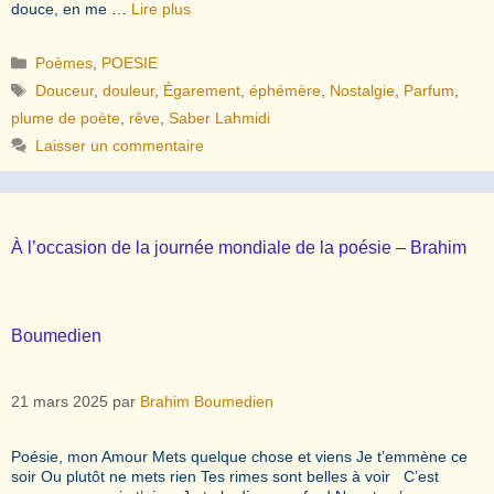
douce, en me …
Lire plus
Catégories
Poèmes
,
POESIE
Étiquettes
Douceur
,
douleur
,
Égarement
,
éphémère
,
Nostalgie
,
Parfum
,
plume de poète
,
rêve
,
Saber Lahmidi
Laisser un commentaire
À l’occasion de la journée mondiale de la poésie – Brahim
Boumedien
21 mars 2025
par
Brahim Boumedien
Poésie, mon Amour Mets quelque chose et viens Je t’emmène ce
soir Ou plutôt ne mets rien Tes rimes sont belles à voir C’est