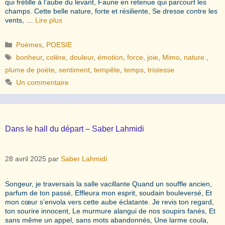
qui frétille à l’aube du levant, Faune en retenue qui parcourt les
champs. Cette belle nature, forte et résiliente, Se dresse contre les
vents, …
Lire plus
Catégories
Poèmes
,
POESIE
Étiquettes
bonheur
,
colère
,
douleur
,
émotion
,
force
,
joie
,
Mimo
,
nature.
,
plume de poète
,
sentiment
,
tempête
,
temps
,
tristesse
Un commentaire
Dans le hall du départ – Saber Lahmidi
28 avril 2025
par
Saber Lahmidi
Songeur, je traversais la salle vacillante Quand un souffle ancien,
parfum de ton passé, Effleura mon esprit, soudain bouleversé, Et
mon cœur s’envola vers cette aube éclatante. Je revis ton regard,
ton sourire innocent, Le murmure alangui de nos soupirs fanés, Et
sans même un appel, sans mots abandonnés, Une larme coula,