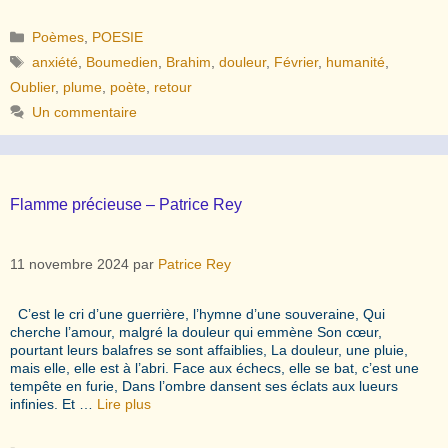
Catégories
Poèmes
,
POESIE
Étiquettes
anxiété
,
Boumedien
,
Brahim
,
douleur
,
Février
,
humanité
,
Oublier
,
plume
,
poète
,
retour
Un commentaire
Flamme précieuse – Patrice Rey
11 novembre 2024
par
Patrice Rey
C’est le cri d’une guerrière, l’hymne d’une souveraine, Qui
cherche l’amour, malgré la douleur qui emmène Son cœur,
pourtant leurs balafres se sont affaiblies, La douleur, une pluie,
mais elle, elle est à l’abri. Face aux échecs, elle se bat, c’est une
tempête en furie, Dans l’ombre dansent ses éclats aux lueurs
infinies. Et …
Lire plus