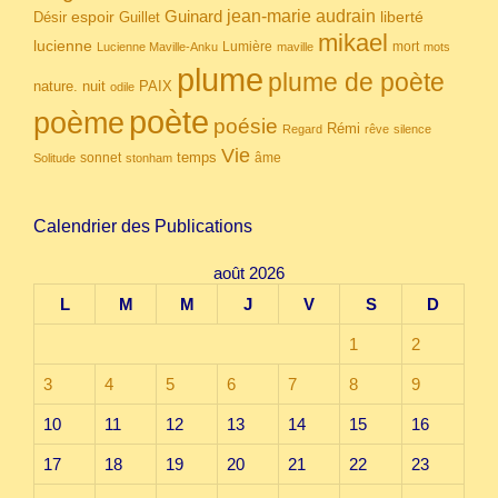
Guinard
jean-marie audrain
espoir
Guillet
liberté
Désir
mikael
lucienne
Lumière
mort
Lucienne Maville-Anku
maville
mots
plume
plume de poète
nuit
PAIX
nature.
odile
poète
poème
poésie
Rémi
Regard
rêve
silence
Vie
temps
sonnet
âme
Solitude
stonham
Calendrier des Publications
août 2026
L
M
M
J
V
S
D
1
2
3
4
5
6
7
8
9
10
11
12
13
14
15
16
17
18
19
20
21
22
23