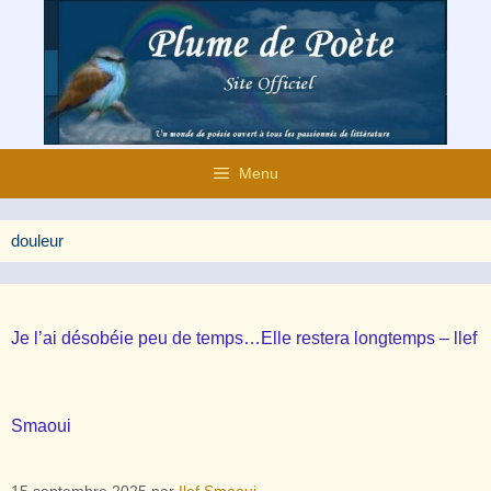
Aller
au
contenu
Menu
douleur
Je l’ai désobéie peu de temps…Elle restera longtemps – llef
Smaoui
15 septembre 2025
par
Ilef Smaoui