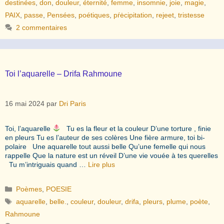
destinées
,
don
,
douleur
,
éternité
,
femme
,
insomnie
,
joie
,
magie
,
PAIX
,
passe
,
Pensées
,
poétiques
,
pŕėcipitation
,
rejeet
,
tristesse
2 commentaires
Toi l’aquarelle – Drifa Rahmoune
16 mai 2024
par
Dri Paris
Toi, l’aquarelle
Tu es la fleur et la couleur D’une torture , finie
en pleurs Tu es l’auteur de ses colères Une fière armure, toi bi-
polaire Une aquarelle tout aussi belle Qu’une femelle qui nous
rappelle Que la nature est un réveil D’une vie vouée à tes querelles
Tu m’intriguais quand …
Lire plus
Catégories
Poèmes
,
POESIE
Étiquettes
aquarelle
,
belle.
,
couleur
,
douleur
,
drifa
,
pleurs
,
plume
,
poète
,
Rahmoune