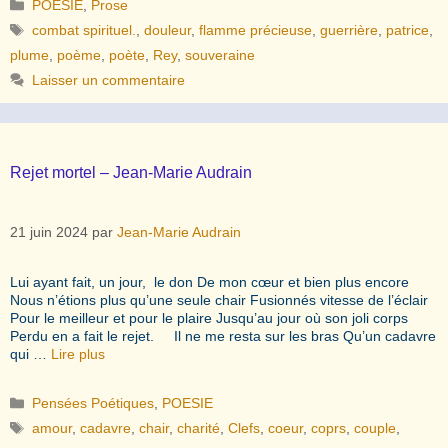
Catégories
POESIE
,
Prose
Étiquettes
combat spirituel.
,
douleur
,
flamme précieuse
,
guerrière
,
patrice
,
plume
,
poème
,
poète
,
Rey
,
souveraine
Laisser un commentaire
Rejet mortel – Jean-Marie Audrain
21 juin 2024
par
Jean-Marie Audrain
Lui ayant fait, un jour, le don De mon cœur et bien plus encore
Nous n’étions plus qu’une seule chair Fusionnés vitesse de l’éclair
Pour le meilleur et pour le plaire Jusqu’au jour où son joli corps
Perdu en a fait le rejet. Il ne me resta sur les bras Qu’un cadavre
qui …
Lire plus
Catégories
Pensées Poétiques
,
POESIE
Étiquettes
amour
,
cadavre
,
chair
,
charité
,
Clefs
,
coeur
,
coprs
,
couple
,