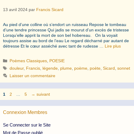
13 avril 2024
par
Francis Sicard
Au pied d’une colline où s’endort un ruisseau Repose le tombeau
d’une tendre princesse Qui jadis se mourut d’un excès de tristesse
Lorsqu’elle apprit la mort de son bel hobereau. On la voyait
toujours assise au bord de l’eau Le regard décharné par autant de
détresse Et le cœur asséché avec tant de rudesse …
Lire plus
Catégories
Poèmes Classiques
,
POESIE
Étiquettes
douleur
,
Francis
,
légende
,
plume
,
poème
,
poète
,
Sicard
,
sonnet
Laisser un commentaire
Page
Page
Page
1
2
…
5
→
suivant
Connexion Membres
Se Connecter sur le Site
Mot de Passe oublié