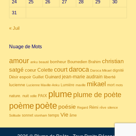
24
25
26
27
28
29
30
31
« Juil
Nuage de Mots
amour
christian
bonheur
Boumedien
Brahim
anku
beauté
daroca
court
satgé
coeur
Colette
dignité
Daroca Mikael
Guinard
jean-marie audrain
espoir
Guillet
liberté
Désir
mikael
lucienne
Lumière
mort
Lucienne Maville-Anku
maville
mots
plume
plume de poète
nuit
PAIX
nature.
odile
poète
poème
poésie
Rémi
Regard
rêve
silence
Vie
temps
sonnet
âme
Solitude
stonham