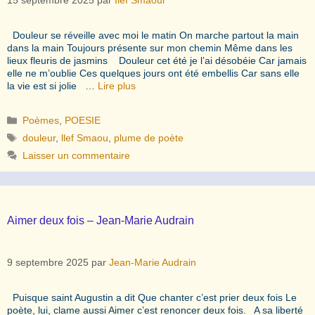
Douleur se réveille avec moi le matin On marche partout la main
dans la main Toujours présente sur mon chemin Même dans les
lieux fleuris de jasmins Douleur cet été je l’ai désobéie Car jamais
elle ne m’oublie Ces quelques jours ont été embellis Car sans elle
la vie est si jolie …
Lire plus
Catégories
Poèmes
,
POESIE
Étiquettes
douleur
,
llef Smaou
,
plume de poète
Laisser un commentaire
Aimer deux fois – Jean-Marie Audrain
9 septembre 2025
par
Jean-Marie Audrain
Puisque saint Augustin a dit Que chanter c’est prier deux fois Le
poète, lui, clame aussi Aimer c’est renoncer deux fois. A sa liberté