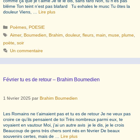
comme ça que je t’aime Je te le dis, sans fard Non, tu n’es pas
blême Ton teint n’est pas blafard Tu exhales le musc Tu ôtes la
douleur Viens, …
Lire plus
Catégories
Poèmes
,
POESIE
Étiquettes
Aimer
,
Boumedien
,
Brahim
,
douleur
,
fleurs
,
main
,
muse
,
plume
,
poète
,
soir
Un commentaire
Février tu es de retour – Brahim Boumedien
1 février 2025
par
Brahim Boumedien
Les Romains ne t’aimaient pas et tu es de retour Je ne veux pas
croire ce qu’ils pensaient de toi Très nombreux parmi eux, te
voyaient en vautour Moi, j’ai un autre avis je le dis, je le crois
Beaucoup de gens très chers sont nés en février De beaux
souvenirs certes, mais de …
Lire plus