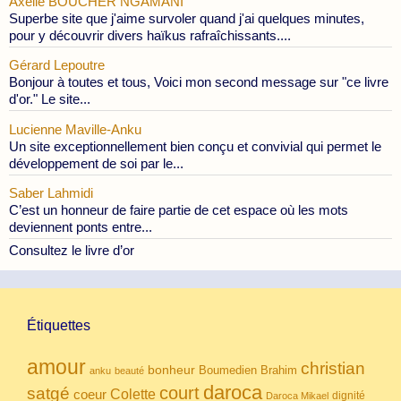
Axelle BOUCHER NGAMANI
Superbe site que j'aime survoler quand j'ai quelques minutes,
pour y découvrir divers haïkus rafraîchissants....
Gérard Lepoutre
Bonjour à toutes et tous, Voici mon second message sur "ce livre
d'or." Le site...
Lucienne Maville-Anku
Un site exceptionnellement bien conçu et convivial qui permet le
développement de soi par le...
Saber Lahmidi
C’est un honneur de faire partie de cet espace où les mots
deviennent ponts entre...
Consultez le livre d’or
Étiquettes
amour
christian
bonheur
Boumedien
Brahim
anku
beauté
daroca
court
satgé
coeur
Colette
dignité
Daroca Mikael