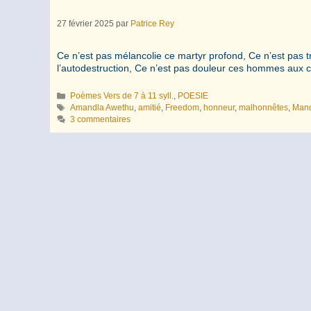
27 février 2025
par
Patrice Rey
Ce n’est pas mélancolie ce martyr profond, Ce n’est pas t
l’autodestruction, Ce n’est pas douleur ce
Catégories
Poèmes Vers de 7 à 11 syll.
,
POESIE
Étiquettes
Amandla Awethu
,
amitié
,
Freedom
,
honneur
,
malhonnêtes
,
Man
3 commentaires