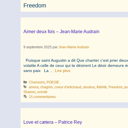
Freedom
Aimer deux fois – Jean-Marie Audrain
9 septembre 2025
par
Jean-Marie Audrain
Puisque saint Augustin a dit Que chanter c’est prier deux 
volatile A celle de ceux qui te désirent Le désir demeure é
sans paix La …
Lire plus
Catégories
Chansons
,
POESIE
Étiquettes
amour
,
chagriin
,
coeur d'artichaud
,
douleur
,
fidélité
,
Freedom
,
je
Shalom
,
unicité
15 commentaires
Love et cætera – Patrice Rey