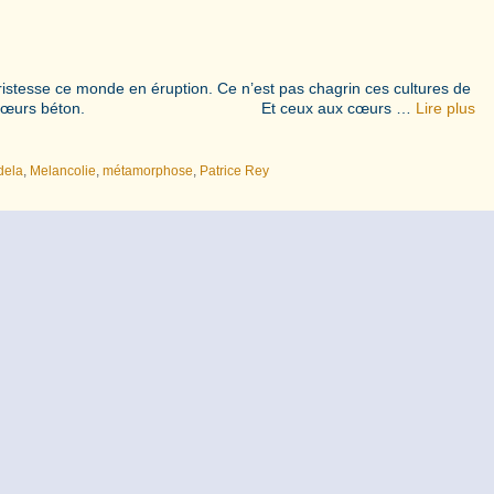
ristesse ce monde en éruption. Ce n’est pas chagrin ces cultures de
s hommes aux cœurs béton. Et ceux aux cœurs …
Lire plus
dela
,
Melancolie
,
métamorphose
,
Patrice Rey