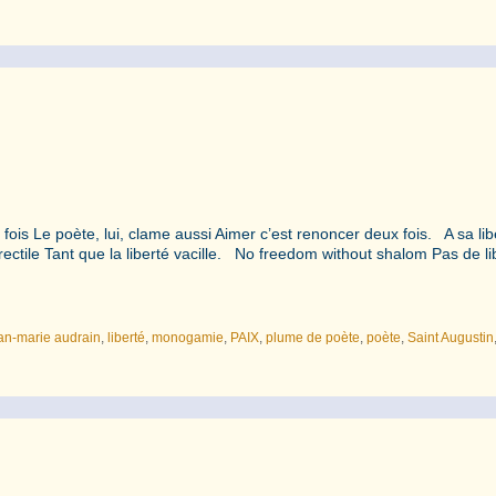
fois Le poète, lui, clame aussi Aimer c’est renoncer deux fois. A sa lib
rectile Tant que la liberté vacille. No freedom without shalom Pas de li
an-marie audrain
,
liberté
,
monogamie
,
PAIX
,
plume de poète
,
poète
,
Saint Augustin