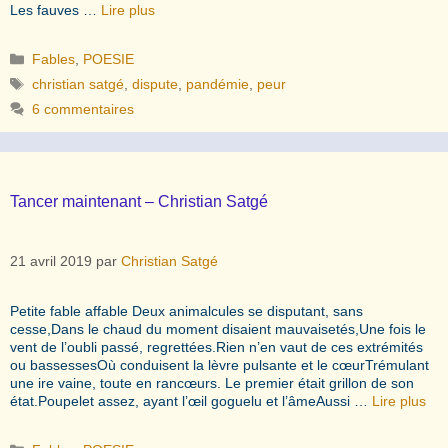
Les fauves …
Lire plus
Catégories
Fables
,
POESIE
Étiquettes
christian satgé
,
dispute
,
pandémie
,
peur
6 commentaires
Tancer maintenant – Christian Satgé
21 avril 2019
par
Christian Satgé
Petite fable affable Deux animalcules se disputant, sans
cesse,Dans le chaud du moment disaient mauvaisetés,Une fois le
vent de l’oubli passé, regrettées.Rien n’en vaut de ces extrémités
ou bassessesOù conduisent la lèvre pulsante et le cœurTrémulant
une ire vaine, toute en rancœurs. Le premier était grillon de son
état.Poupelet assez, ayant l’œil goguelu et l’âmeAussi …
Lire plus
Catégories