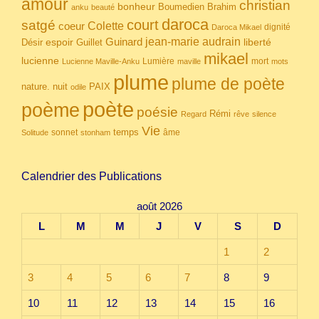
amour
christian
bonheur
Boumedien
Brahim
anku
beauté
daroca
court
satgé
coeur
Colette
dignité
Daroca Mikael
Guinard
jean-marie audrain
espoir
Guillet
liberté
Désir
mikael
lucienne
Lumière
mort
Lucienne Maville-Anku
maville
mots
plume
plume de poète
nuit
PAIX
nature.
odile
poète
poème
poésie
Rémi
Regard
rêve
silence
Vie
temps
sonnet
âme
Solitude
stonham
Calendrier des Publications
août 2026
L
M
M
J
V
S
D
1
2
3
4
5
6
7
8
9
10
11
12
13
14
15
16