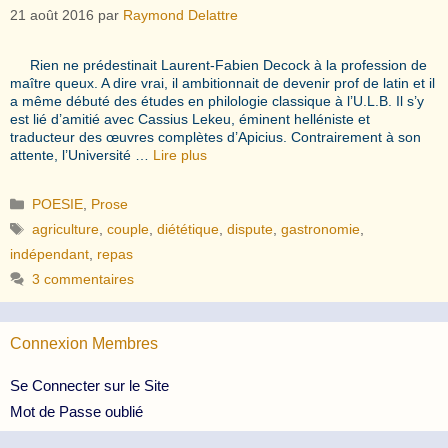
21 août 2016
par
Raymond Delattre
Rien ne prédestinait Laurent-Fabien Decock à la profession de
maître queux. A dire vrai, il ambitionnait de devenir prof de latin et il
a même débuté des études en philologie classique à l’U.L.B. Il s’y
est lié d’amitié avec Cassius Lekeu, éminent helléniste et
traducteur des œuvres complètes d’Apicius. Contrairement à son
attente, l’Université …
Lire plus
Catégories
POESIE
,
Prose
Étiquettes
agriculture
,
couple
,
diététique
,
dispute
,
gastronomie
,
indépendant
,
repas
3 commentaires
Connexion Membres
Se Connecter sur le Site
Mot de Passe oublié