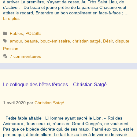
à arriver La première, n’ayant de cesse, Au Très Saint Lieu, de
s’activer. Du beau et jeune prêtre de la paroisse Chacune veut
attirer le regard, Entendre un bon compliment en face-à-face ; …
Lire plus
Catégories
Fables
,
POESIE
Étiquettes
amour
,
beauté
,
bouc-émissaire
,
christian satgé
,
Désir
,
dispute
,
Passion
7 commentaires
Le colloque des bêtes féroces – Christian Satgé
1 avril 2020
par
Christian Satgé
Petite fable affable L’Homme ayant sacré le Lion, « Roi des
Animaux », Tous ceux-ci, réunis en Grand Congrès, ne voulurent
Pas que ce bipède décrète qui, de ses maux, Parmi eux tous, est le
pire ou qui, à toute allure, Le fait fuir au loin à le voir ou le savoir.