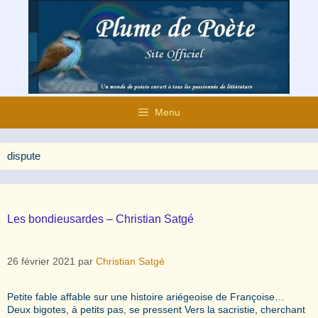
Aller
au
contenu
Menu
dispute
Les bondieusardes – Christian Satgé
26 février 2021
par
Christian Satgé
Petite fable affable sur une histoire ariégeoise de Françoise…
Deux bigotes, à petits pas, se pressent Vers la sacristie, cherchant