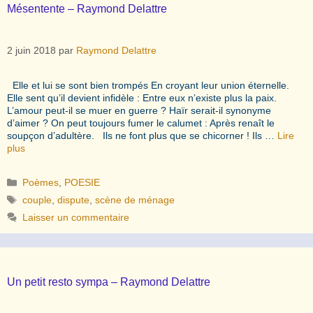
Mésentente – Raymond Delattre
2 juin 2018
par
Raymond Delattre
Elle et lui se sont bien trompés En croyant leur union éternelle.
Elle sent qu’il devient infidèle : Entre eux n’existe plus la paix.
L’amour peut-il se muer en guerre ? Haïr serait-il synonyme
d’aimer ? On peut toujours fumer le calumet : Après renaît le
soupçon d’adultère. Ils ne font plus que se chicorner ! Ils …
Lire
plus
Catégories
Poèmes
,
POESIE
Étiquettes
couple
,
dispute
,
scène de ménage
Laisser un commentaire
Un petit resto sympa – Raymond Delattre