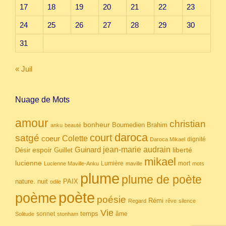
17
18
19
20
21
22
23
24
25
26
27
28
29
30
31
« Juil
Nuage de Mots
amour
christian
bonheur
Boumedien
Brahim
anku
beauté
daroca
court
satgé
coeur
Colette
dignité
Daroca Mikael
Guinard
jean-marie audrain
espoir
Guillet
liberté
Désir
mikael
lucienne
Lumière
mort
Lucienne Maville-Anku
maville
mots
plume
plume de poète
nuit
PAIX
nature.
odile
poète
poème
poésie
Rémi
Regard
rêve
silence
Vie
temps
sonnet
âme
Solitude
stonham