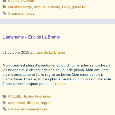
Fables
,
POESIE
Étiquettes
christian satgé
,
dispute
,
entente
,
PAIX
,
querelle
5 commentaires
L’amertume – Eric de La Brume
31 octobre 2018
par
Eric de La Brume
Mon cœur est plein d’amertume, aujourd’hui, le soleil est caché par
les nuages et le ciel est gris et a couleur de plomb. Mon cœur est
plein d’amertume et j’ai le regret au lèvres Mon cœur est plein
d’amertume. Rosalie, tu n’es plus là l’autre jour, tu m’as quitté suite
à une violente dispute pour …
Lire plus
Catégories
POESIE
,
Textes Poétiques
Étiquettes
amertume
,
dispute
,
regret
Laisser un commentaire