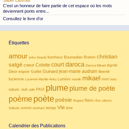
Saber Lahmidi
C’est un honneur de faire partie de cet espace où les mots
deviennent ponts entre...
Consultez le livre d’or
Étiquettes
amour
christian
bonheur
Boumedien
Brahim
anku
beauté
daroca
court
satgé
coeur
Colette
dignité
Daroca Mikael
Guinard
jean-marie audrain
espoir
Guillet
liberté
Désir
mikael
lucienne
Lumière
mort
Lucienne Maville-Anku
maville
mots
plume
plume de poète
nuit
PAIX
nature.
odile
poète
poème
poésie
Rémi
Regard
rêve
silence
Vie
temps
sonnet
âme
Solitude
stonham
Calendrier des Publications