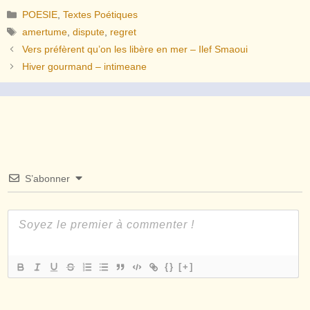
Catégories
POESIE
,
Textes Poétiques
Étiquettes
amertume
,
dispute
,
regret
Vers préfèrent qu’on les libère en mer – Ilef Smaoui
Hiver gourmand – intimeane
S’abonner
{}
[+]