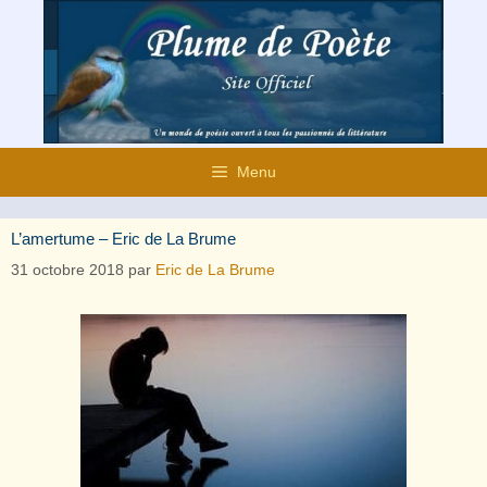
Aller
au
contenu
Menu
L’amertume – Eric de La Brume
31 octobre 2018
par
Eric de La Brume