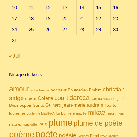
10
11
12
13
14
15
16
17
18
19
20
21
22
23
24
25
26
27
28
29
30
31
« Juil
Nuage de Mots
amour
christian
bonheur
Boumedien
Brahim
anku
beauté
daroca
court
satgé
coeur
Colette
dignité
Daroca Mikael
Guinard
jean-marie audrain
espoir
Guillet
liberté
Désir
mikael
lucienne
Lumière
mort
Lucienne Maville-Anku
maville
mots
plume
plume de poète
nuit
PAIX
nature.
odile
poète
poème
poésie
Rémi
Regard
rêve
silence