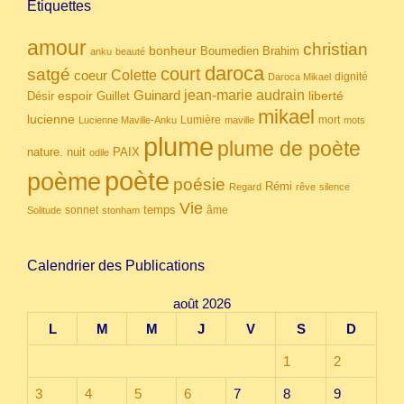
Étiquettes
amour
christian
bonheur
Boumedien
Brahim
anku
beauté
daroca
court
satgé
coeur
Colette
dignité
Daroca Mikael
Guinard
jean-marie audrain
espoir
Guillet
liberté
Désir
mikael
lucienne
Lumière
mort
Lucienne Maville-Anku
maville
mots
plume
plume de poète
nuit
PAIX
nature.
odile
poète
poème
poésie
Rémi
Regard
rêve
silence
Vie
temps
sonnet
âme
Solitude
stonham
Calendrier des Publications
août 2026
L
M
M
J
V
S
D
1
2
3
4
5
6
7
8
9