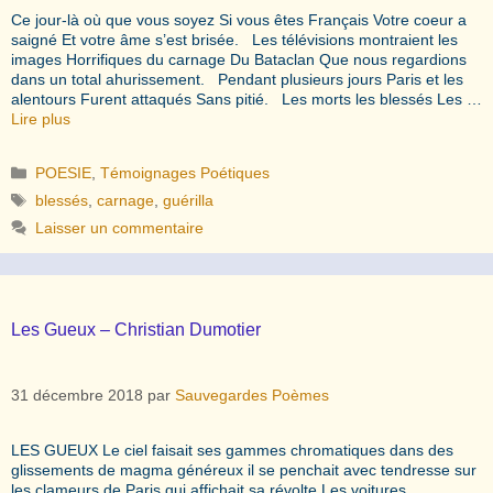
Ce jour-là où que vous soyez Si vous êtes Français Votre coeur a
saigné Et votre âme s’est brisée. Les télévisions montraient les
images Horrifiques du carnage Du Bataclan Que nous regardions
dans un total ahurissement. Pendant plusieurs jours Paris et les
alentours Furent attaqués Sans pitié. Les morts les blessés Les …
Lire plus
Catégories
POESIE
,
Témoignages Poétiques
Étiquettes
blessés
,
carnage
,
guérilla
Laisser un commentaire
Les Gueux – Christian Dumotier
31 décembre 2018
par
Sauvegardes Poèmes
LES GUEUX Le ciel faisait ses gammes chromatiques dans des
glissements de magma généreux il se penchait avec tendresse sur
les clameurs de Paris qui affichait sa révolte Les voitures