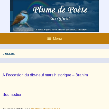
Aller
au
contenu
Menu
blessés
À l’occasion du dix-neuf mars historique – Brahim
Boumedien
18 mars 2025
par
Brahim Boumedien