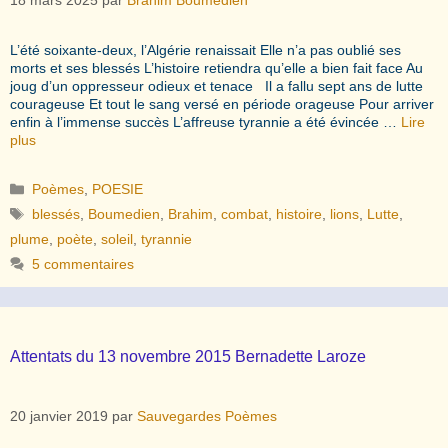
L’été soixante-deux, l’Algérie renaissait Elle n’a pas oublié ses
morts et ses blessés L’histoire retiendra qu’elle a bien fait face Au
joug d’un oppresseur odieux et tenace Il a fallu sept ans de lutte
courageuse Et tout le sang versé en période orageuse Pour arriver
enfin à l’immense succès L’affreuse tyrannie a été évincée …
Lire
plus
Catégories
Poèmes
,
POESIE
Étiquettes
blessés
,
Boumedien
,
Brahim
,
combat
,
histoire
,
lions
,
Lutte
,
plume
,
poète
,
soleil
,
tyrannie
5 commentaires
Attentats du 13 novembre 2015 Bernadette Laroze
20 janvier 2019
par
Sauvegardes Poèmes