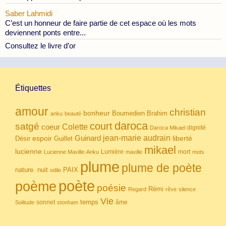
Saber Lahmidi
C’est un honneur de faire partie de cet espace où les mots
deviennent ponts entre...
Consultez le livre d’or
Étiquettes
amour
christian
bonheur
Boumedien
Brahim
anku
beauté
daroca
court
satgé
coeur
Colette
dignité
Daroca Mikael
Guinard
jean-marie audrain
espoir
Guillet
liberté
Désir
mikael
lucienne
Lumière
mort
Lucienne Maville-Anku
maville
mots
plume
plume de poète
nuit
PAIX
nature.
odile
poète
poème
poésie
Rémi
Regard
rêve
silence
Vie
temps
sonnet
âme
Solitude
stonham