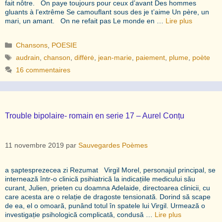
fait nôtre. On paye toujours pour ceux d’avant Des hommes
gluants à l’extrême Se camouflant sous des je t’aime Un père, un
mari, un amant. On ne refait pas Le monde en …
Lire plus
Catégories
Chansons
,
POESIE
Étiquettes
audrain
,
chanson
,
diffėrė
,
jean-marie
,
paiement
,
plume
,
poète
16 commentaires
Trouble bipolaire- romain en serie 17 – Aurel Conțu
11 novembre 2019
par
Sauvegardes Poèmes
a șaptesprezecea zi Rezumat Virgil Morel, personajul principal, se
internează într-o clinică psihiatrică la indicațiile medicului său
curant, Julien, prieten cu doamna Adelaide, directoarea clinicii, cu
care acesta are o relație de dragoste tensionată. Dorind să scape
de ea, el o omoară, punând totul în spatele lui Virgil. Urmează o
investigație psihologică complicată, condusă …
Lire plus