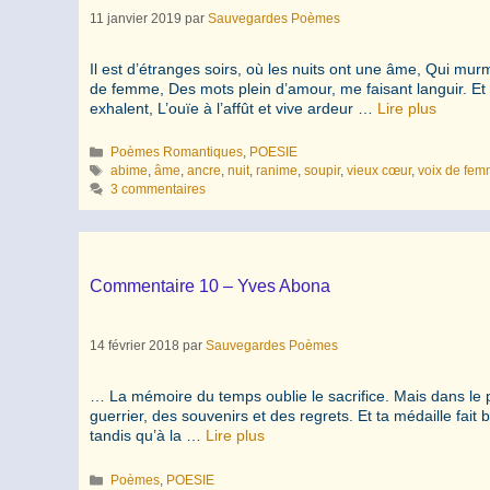
11 janvier 2019
par
Sauvegardes Poèmes
Il est d’étranges soirs, où les nuits ont une âme, Qui mur
de femme, Des mots plein d’amour, me faisant languir. E
exhalent, L’ouïe à l’affût et vive ardeur …
Lire plus
Catégories
Poèmes Romantiques
,
POESIE
Étiquettes
abime
,
âme
,
ancre
,
nuit
,
ranime
,
soupir
,
vieux cœur
,
voix de fe
3 commentaires
Commentaire 10 – Yves Abona
14 février 2018
par
Sauvegardes Poèmes
… La mémoire du temps oublie le sacrifice. Mais dans le pr
guerrier, des souvenirs et des regrets. Et ta médaille fait b
tandis qu’à la …
Lire plus
Catégories
Poèmes
,
POESIE