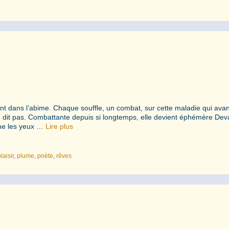
dent dans l’abime. Chaque souffle, un combat, sur cette maladie qui ava
e dit pas. Combattante depuis si longtemps, elle devient éphémère Dev
rme les yeux …
Lire plus
laisir
,
plume
,
poète
,
rêves