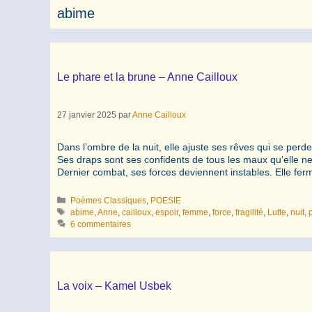
abime
Le phare et la brune – Anne Cailloux
27 janvier 2025
par
Anne Cailloux
Dans l’ombre de la nuit, elle ajuste ses rêves qui se per
Ses draps sont ses confidents de tous les maux qu’elle n
Dernier combat, ses forces deviennent instables. Elle fe
Catégories
Poèmes Classiques
,
POESIE
Étiquettes
abime
,
Anne
,
cailloux
,
espoir
,
femme
,
force
,
fragilité
,
Lutte
,
nuit
,
p
6 commentaires
La voix – Kamel Usbek