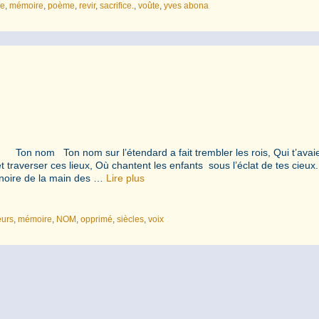
le
,
mémoire
,
poème
,
revir
,
sacrifice.
,
voûte
,
yves abona
 a fait trembler les rois, Qui t’avaie
t traverser ces lieux, Où chantent les enfants sous l’éclat de tes cieux.
e noire de la main des …
Lire plus
eurs
,
mémoire
,
NOM
,
opprimé
,
siècles
,
voix