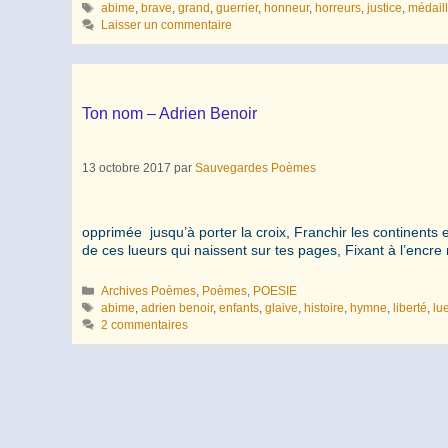
Étiquettes
abime
,
brave
,
grand
,
guerrier
,
honneur
,
horreurs
,
justice
,
médail
Laisser un commentaire
Ton nom – Adrien Benoir
13 octobre 2017
par
Sauvegardes Poèmes
Ton nom Ton nom sur l’étendard
opprimée jusqu’à porter la croix, Franchir les continents e
de ces lueurs qui naissent sur tes pages, Fixant à l’encr
Catégories
Archives Poèmes
,
Poèmes
,
POESIE
Étiquettes
abime
,
adrien benoir
,
enfants
,
glaive
,
histoire
,
hymne
,
liberté
,
lu
2 commentaires