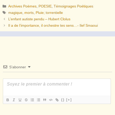
Catégories
Archives Poèmes
,
POESIE
,
Témoignages Poétiques
Étiquettes
magique
,
morts
,
Pluie; torrentielle
L’enfant autiste pendu – Hubert Clolus
Il a de l’importance, il orchestre tes sens…- Ilef Smaoui
S’abonner
{}
[+]