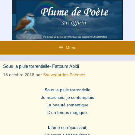
Aller
au
contenu
Menu
Sous la pluie torrentielle- Fattoum Abidi
18 octobre 2018
par
Sauvegardes Poèmes
S
ous la pluie torrentielle
Je marchais, je contemplais
La beauté romantique
D’un temps magique.
L
’âme se réjouissait,
Le corps s’épanouissait,