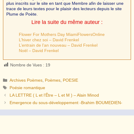
plus inscrits sur le site en tant que Membre afin de laisser une
trace de leurs textes pour le plaisir des lecteurs depuis le site
Plume de Poète.
Lire la suite du même auteur :
Flower For Mothers Day MiamiFlowersOnline
L’hiver chez soi – David Frenkel
L’entrain de l’an nouveau – David Frenkel
Noël – David Frenkel
Nombre de Vues :
19
Catégories
Archives Poèmes
,
Poèmes
,
POESIE
Étiquettes
Poésie romantique
LA LETTRE ( L et l’Être – L et M ) – Alain Minod
Emergence du sous-développement -Brahim BOUMEDIEN-