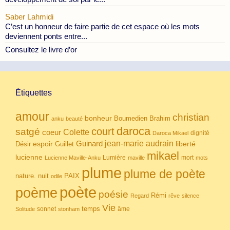
Saber Lahmidi
C’est un honneur de faire partie de cet espace où les mots
deviennent ponts entre...
Consultez le livre d’or
Étiquettes
amour
christian
bonheur
Boumedien
Brahim
anku
beauté
daroca
court
satgé
coeur
Colette
dignité
Daroca Mikael
Guinard
jean-marie audrain
espoir
Guillet
liberté
Désir
mikael
lucienne
Lumière
mort
Lucienne Maville-Anku
maville
mots
plume
plume de poète
nuit
PAIX
nature.
odile
poète
poème
poésie
Rémi
Regard
rêve
silence
Vie
temps
sonnet
âme
Solitude
stonham