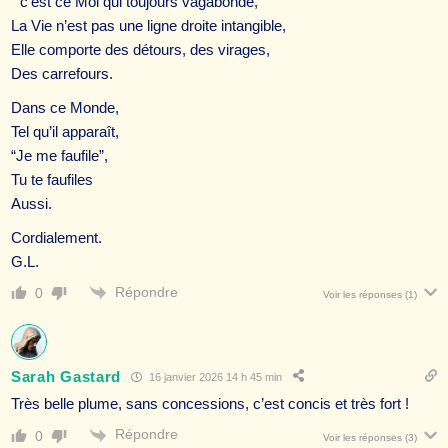
” c’est ce Moi qui toujours vagabonde,”
La Vie n’est pas une ligne droite intangible,
Elle comporte des détours, des virages,
Des carrefours.
Dans ce Monde,
Tel qu’il apparaît,
“Je me faufile”,
Tu te faufiles
Aussi.
Cordialement.
G.L.
Répondre
0
Voir les réponses
(1)
Sarah Gastard
16 janvier 2026 14 h 45 min
Très belle plume, sans concessions, c’est concis et très fort !
Répondre
0
Voir les réponses
(3)