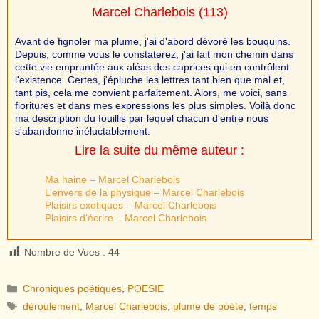
Marcel Charlebois
(113)
Avant de fignoler ma plume, j'ai d'abord dévoré les bouquins.
Depuis, comme vous le constaterez, j'ai fait mon chemin dans
cette vie empruntée aux aléas des caprices qui en contrôlent
l'existence. Certes, j'épluche les lettres tant bien que mal et,
tant pis, cela me convient parfaitement. Alors, me voici, sans
fioritures et dans mes expressions les plus simples. Voilà donc
ma description du fouillis par lequel chacun d'entre nous
s'abandonne inéluctablement.
Lire la suite du même auteur :
Ma haine – Marcel Charlebois
L’envers de la physique – Marcel Charlebois
Plaisirs exotiques – Marcel Charlebois
Plaisirs d’écrire – Marcel Charlebois
Nombre de Vues :
44
Catégories
Chroniques poétiques
,
POESIE
Étiquettes
déroulement
,
Marcel Charlebois
,
plume de poète
,
temps