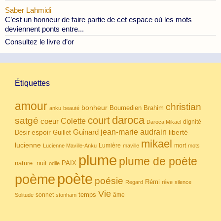
Saber Lahmidi
C’est un honneur de faire partie de cet espace où les mots
deviennent ponts entre...
Consultez le livre d’or
Étiquettes
amour
christian
bonheur
Boumedien
Brahim
anku
beauté
daroca
court
satgé
coeur
Colette
dignité
Daroca Mikael
Guinard
jean-marie audrain
espoir
Guillet
liberté
Désir
mikael
lucienne
Lumière
mort
Lucienne Maville-Anku
maville
mots
plume
plume de poète
nuit
PAIX
nature.
odile
poète
poème
poésie
Rémi
Regard
rêve
silence
Vie
temps
sonnet
âme
Solitude
stonham