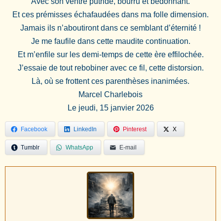
Avec son ventre putride, bourru et bedonnant.
Et ces prémisses échafaudées dans ma folle dimension.
Jamais ils n’aboutiront dans ce semblant d’éternité !
Je me faufile dans cette maudite continuation.
Et m’enfile sur les demi-temps de cette ère effilochée.
J’essaie de tout rebobiner avec ce fil, cette distorsion.
Là, où se frottent ces parenthèses inanimées.
Marcel Charlebois
Le jeudi, 15 janvier 2026
Facebook
LinkedIn
Pinterest
X
Tumblr
WhatsApp
E-mail