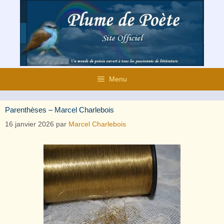
Aller
au
contenu
Menu
Parenthèses – Marcel Charlebois
16 janvier 2026
par
Marcel Charlebois