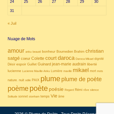
24
25
26
27
28
29
30
31
« Juil
Nuage de Mots
amour
christian
bonheur
Boumedien
Brahim
anku
beauté
daroca
court
satgé
coeur
Colette
dignité
Daroca Mikael
Guinard
jean-marie audrain
espoir
Guillet
liberté
Désir
mikael
lucienne
Lumière
mort
Lucienne Maville-Anku
maville
mots
plume
plume de poète
nuit
PAIX
nature.
odile
poète
poème
poésie
Rémi
Regard
rêve
silence
Vie
temps
sonnet
âme
Solitude
stonham