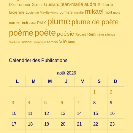
Guinard
jean-marie audrain
espoir
Guillet
liberté
Désir
mikael
lucienne
Lumière
mort
Lucienne Maville-Anku
maville
mots
plume
plume de poète
nuit
PAIX
nature.
odile
poète
poème
poésie
Rémi
Regard
rêve
silence
Vie
temps
sonnet
âme
Solitude
stonham
Calendrier des Publications
août 2026
L
M
M
J
V
S
D
1
2
3
4
5
6
7
8
9
10
11
12
13
14
15
16
17
18
19
20
21
22
23