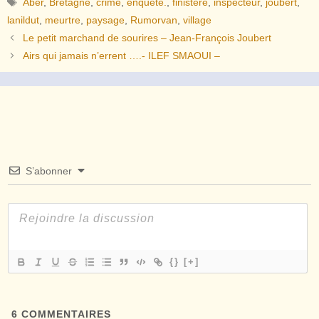
Aber
,
Bretagne
,
crime
,
enquête.
,
finistère
,
inspecteur
,
joubert
,
lanildut
,
meurtre
,
paysage
,
Rumorvan
,
village
Le petit marchand de sourires – Jean-François Joubert
Airs qui jamais n’errent ….- ILEF SMAOUI –
S’abonner
{}
[+]
6
COMMENTAIRES