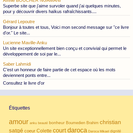
Axelle BOUCHER NGAMANI
Superbe site que j'aime survoler quand j'ai quelques minutes,
pour y découvrir divers haïkus rafraîchissants....
Gérard Lepoutre
Bonjour à toutes et tous, Voici mon second message sur "ce livre
d'or." Le site...
Lucienne Maville-Anku
Un site exceptionnellement bien conçu et convivial qui permet le
développement de soi par le...
Saber Lahmidi
C’est un honneur de faire partie de cet espace où les mots
deviennent ponts entre...
Consultez le livre d’or
Étiquettes
amour
christian
bonheur
Boumedien
Brahim
anku
beauté
daroca
court
satgé
coeur
Colette
dignité
Daroca Mikael