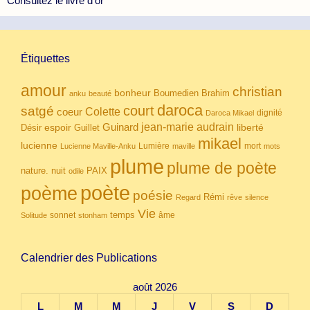
Consultez le livre d’or
Étiquettes
amour
christian
bonheur
Boumedien
Brahim
anku
beauté
daroca
court
satgé
coeur
Colette
dignité
Daroca Mikael
Guinard
jean-marie audrain
espoir
Guillet
liberté
Désir
mikael
lucienne
Lumière
mort
Lucienne Maville-Anku
maville
mots
plume
plume de poète
nuit
PAIX
nature.
odile
poète
poème
poésie
Rémi
Regard
rêve
silence
Vie
temps
sonnet
âme
Solitude
stonham
Calendrier des Publications
août 2026
L
M
M
J
V
S
D