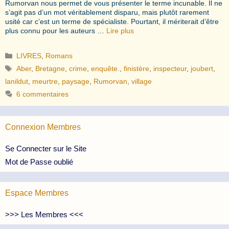
Rumorvan nous permet de vous présenter le terme incunable. Il ne
s’agit pas d’un mot véritablement disparu, mais plutôt rarement
usité car c’est un terme de spécialiste. Pourtant, il mériterait d’être
plus connu pour les auteurs …
Lire plus
Catégories
LIVRES
,
Romans
Étiquettes
Aber
,
Bretagne
,
crime
,
enquête.
,
finistère
,
inspecteur
,
joubert
,
lanildut
,
meurtre
,
paysage
,
Rumorvan
,
village
6 commentaires
Connexion Membres
Se Connecter sur le Site
Mot de Passe oublié
Espace Membres
>>> Les Membres <<<