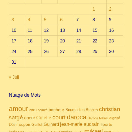
1
2
3
4
5
6
7
8
9
10
11
12
13
14
15
16
17
18
19
20
21
22
23
24
25
26
27
28
29
30
31
« Juil
Nuage de Mots
amour
christian
bonheur
Boumedien
Brahim
anku
beauté
daroca
court
satgé
coeur
Colette
dignité
Daroca Mikael
Guinard
jean-marie audrain
espoir
Guillet
liberté
Désir
mikael
lucienne