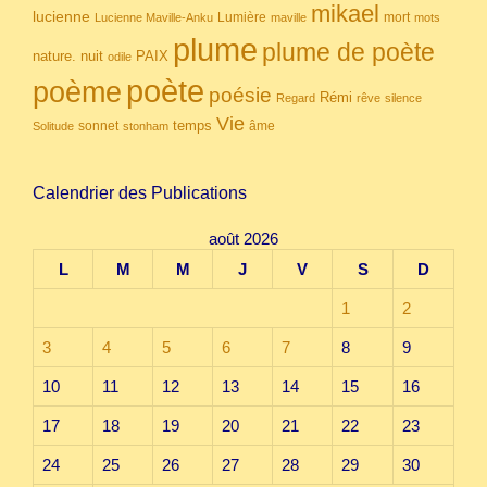
mikael
lucienne
Lumière
mort
Lucienne Maville-Anku
maville
mots
plume
plume de poète
nuit
PAIX
nature.
odile
poète
poème
poésie
Rémi
Regard
rêve
silence
Vie
temps
sonnet
âme
Solitude
stonham
Calendrier des Publications
août 2026
L
M
M
J
V
S
D
1
2
3
4
5
6
7
8
9
10
11
12
13
14
15
16
17
18
19
20
21
22
23
24
25
26
27
28
29
30