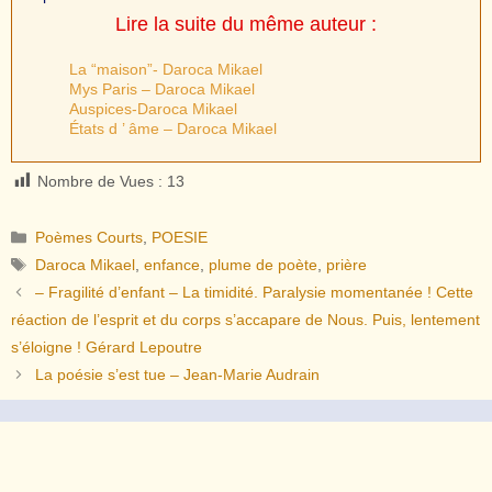
Lire la suite du même auteur :
La “maison”- Daroca Mikael
Mys Paris – Daroca Mikael
Auspices-Daroca Mikael
États d ’ âme – Daroca Mikael
Nombre de Vues :
13
Catégories
Poèmes Courts
,
POESIE
Étiquettes
Daroca Mikael
,
enfance
,
plume de poète
,
prière
– Fragilité d’enfant – La timidité. Paralysie momentanée ! Cette
réaction de l’esprit et du corps s’accapare de Nous. Puis, lentement
s’éloigne ! Gérard Lepoutre
La poésie s’est tue – Jean-Marie Audrain