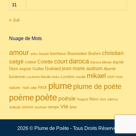
31
« Juil
Nuage de Mots
amour
christian
bonheur
Boumedien
Brahim
anku
beauté
daroca
court
satgé
coeur
Colette
dignité
Daroca Mikael
Guinard
jean-marie audrain
espoir
Guillet
liberté
Désir
mikael
lucienne
Lumière
mort
Lucienne Maville-Anku
maville
mots
plume
plume de poète
nuit
PAIX
nature.
odile
poète
poème
poésie
Rémi
Regard
rêve
silence
Vie
temps
sonnet
âme
Solitude
stonham
2026 © Plume de Poète - Tous Droits Réservés