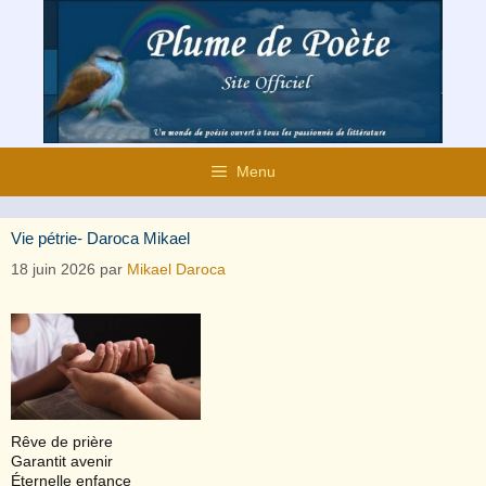
Aller
au
contenu
Menu
Vie pétrie- Daroca Mikael
18 juin 2026
par
Mikael Daroca
Rêve de prière
Garantit avenir
Éternelle enfance