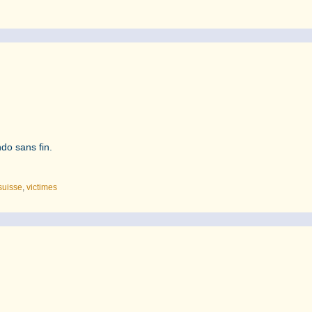
ndo sans fin.
suisse
,
victimes