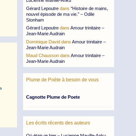
Lucienne Maville-Anku
Gérard Lepoutre
dans
“Histoire de mains,
nouvel épisode de ma vie.” – Odile
Stonham
Gérard Lepoutre
dans
Amour trinitaire –
Jean-Marie Audrain
Dominique David
dans
Amour trinitaire –
Jean-Marie Audrain
Maud Chausson
dans
Amour trinitaire –
Jean-Marie Audrain
Plume de Poète à besoin de vous
a
Cagnotte Plume de Poete
Les écrits récents des auteurs
Où étais-je hier – Lucienne Maville-Anku