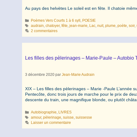
Au pays des helvètes Le soleil est en fête. Il chatoie même
Catégories
Poèmes Vers Courts 1 à 6 syll
,
POESIE
Étiquettes
audrain
,
chatoyer
,
fête
,
jean-marie
,
Lac
,
nuit
,
plume
,
poète
,
soir
,
2 commentaires
Les filles des pèlerinages – Marie-Paule – Autobi
3 décembre 2020
par
Jean-Marie Audrain
XIX – Les filles des pèlerinages – Marie -Paule L’année su
Pentecôte, donc trois jours de marche pour le prix de de
descente du train, une magnifique blonde, ou plutôt châtai
Catégories
Autobiographie
,
LIVRES
Étiquettes
amour
,
pèlerinage
,
suisse
,
suissesse
Laisser un commentaire