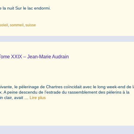
 la nuit Sur le lac endormi.
soleil
,
sommeil
,
suisse
o Tome XXIX – Jean-Marie Audrain
ivante, le pèlerinage de Chartres coïncidait avec le long week-end de l
ux. A peine descendu de l’estrade du rassemblement des pèlerins à la
n clair, avait …
Lire plus