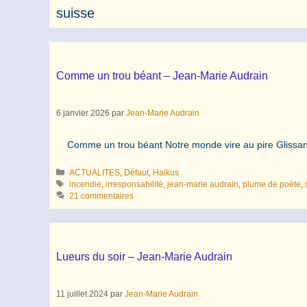
suisse
Comme un trou béant – Jean-Marie Audrain
6 janvier 2026
par
Jean-Marie Audrain
Comme un trou béant Notre monde vire au pire Glissa
Catégories
ACTUALITES
,
Défaut
,
Haikus
Étiquettes
incendie
,
irresponsabilité
,
jean-marie audrain
,
plume de poète
,
21 commentaires
Lueurs du soir – Jean-Marie Audrain
11 juillet 2024
par
Jean-Marie Audrain