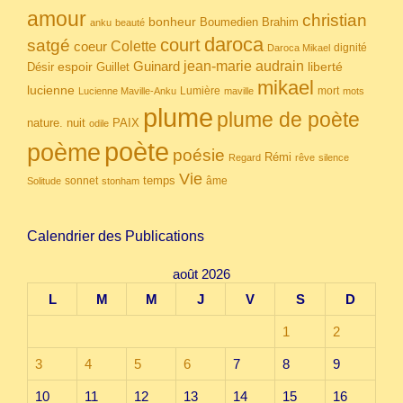
amour
christian
bonheur
Boumedien
Brahim
anku
beauté
daroca
court
satgé
coeur
Colette
dignité
Daroca Mikael
Guinard
jean-marie audrain
espoir
Guillet
liberté
Désir
mikael
lucienne
Lumière
mort
Lucienne Maville-Anku
maville
mots
plume
plume de poète
nuit
PAIX
nature.
odile
poète
poème
poésie
Rémi
Regard
rêve
silence
Vie
temps
sonnet
âme
Solitude
stonham
Calendrier des Publications
août 2026
L
M
M
J
V
S
D
1
2
3
4
5
6
7
8
9
10
11
12
13
14
15
16