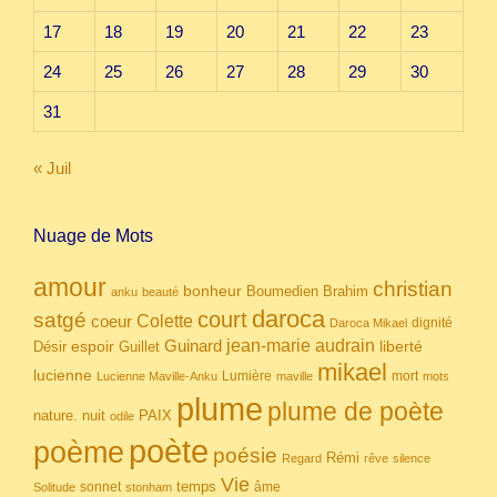
17
18
19
20
21
22
23
24
25
26
27
28
29
30
31
« Juil
Nuage de Mots
amour
christian
bonheur
Boumedien
Brahim
anku
beauté
daroca
court
satgé
coeur
Colette
dignité
Daroca Mikael
Guinard
jean-marie audrain
espoir
Guillet
liberté
Désir
mikael
lucienne
Lumière
mort
Lucienne Maville-Anku
maville
mots
plume
plume de poète
nuit
PAIX
nature.
odile
poète
poème
poésie
Rémi
Regard
rêve
silence
Vie
temps
sonnet
âme
Solitude
stonham