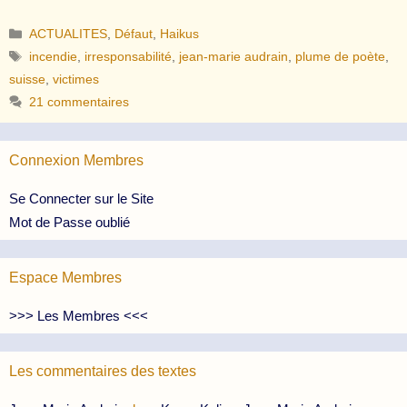
Catégories
ACTUALITES
,
Défaut
,
Haikus
Étiquettes
incendie
,
irresponsabilité
,
jean-marie audrain
,
plume de poète
,
suisse
,
victimes
21 commentaires
Connexion Membres
Se Connecter sur le Site
Mot de Passe oublié
Espace Membres
>>> Les Membres <<<
Les commentaires des textes