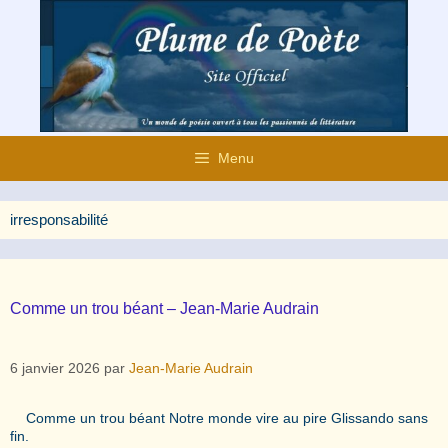
Aller
au
contenu
Menu
irresponsabilité
Comme un trou béant – Jean-Marie Audrain
6 janvier 2026
par
Jean-Marie Audrain
Comme un trou béant Notre monde vire au pire Glissando sans
fin.