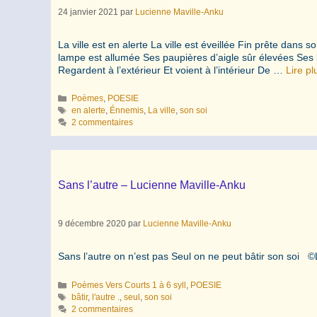
24 janvier 2021
par
Lucienne Maville-Anku
La ville est en alerte La ville est éveillée Fin prête dans 
lampe est allumée Ses paupières d’aigle sûr élevées Ses lu
Regardent à l’extérieur Et voient à l’intérieur De …
Lire pl
Catégories
Poèmes
,
POESIE
Étiquettes
en alerte
,
Énnemis
,
La ville
,
son soi
2 commentaires
Sans l’autre – Lucienne Maville-Anku
9 décembre 2020
par
Lucienne Maville-Anku
Sans l’autre on n’est pas Seul on ne peut bâtir son soi 
Catégories
Poèmes Vers Courts 1 à 6 syll
,
POESIE
Étiquettes
bâtir
,
l'autre .
,
seul
,
son soi
2 commentaires