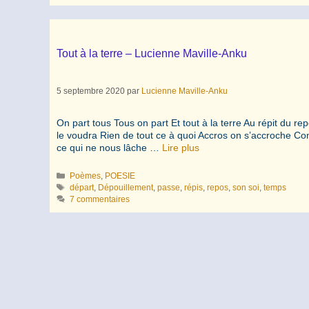
Tout à la terre – Lucienne Maville-Anku
5 septembre 2020
par
Lucienne Maville-Anku
On part tous Tous on part Et tout à la terre Au répit du 
le voudra Rien de tout ce à quoi Accros on s’accroche 
ce qui ne nous lâche …
Lire plus
Catégories
Poèmes
,
POESIE
Étiquettes
départ
,
Dépouillement
,
passe
,
répis
,
repos
,
son soi
,
temps
7 commentaires