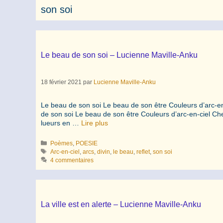
son soi
Le beau de son soi – Lucienne Maville-Anku
18 février 2021
par
Lucienne Maville-Anku
Le beau de son soi Le beau de son être Couleurs d’arc-en-
de son soi Le beau de son être Couleurs d’arc-en-ciel Ch
lueurs en …
Lire plus
Catégories
Poèmes
,
POESIE
Étiquettes
Arc-en-ciel
,
arcs
,
divin
,
le beau
,
reflet
,
son soi
4 commentaires
La ville est en alerte – Lucienne Maville-Anku