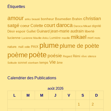
Étiquettes
amour
christian
bonheur
Boumedien
Brahim
anku
beauté
daroca
court
satgé
coeur
Colette
dignité
Daroca Mikael
Guinard
jean-marie audrain
espoir
Guillet
liberté
Désir
mikael
lucienne
Lumière
mort
Lucienne Maville-Anku
maville
mots
plume
plume de poète
nuit
PAIX
nature.
odile
poète
poème
poésie
Rémi
Regard
rêve
silence
Vie
temps
sonnet
âme
Solitude
stonham
Calendrier des Publications
août 2026
L
M
M
J
V
S
D
1
2