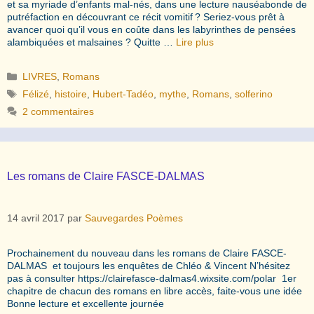
et sa myriade d’enfants mal-nés, dans une lecture nauséabonde de
putréfaction en découvrant ce récit vomitif ? Seriez-vous prêt à
avancer quoi qu’il vous en coûte dans les labyrinthes de pensées
alambiquées et malsaines ? Quitte …
Lire plus
Catégories
LIVRES
,
Romans
Étiquettes
Félizé
,
histoire
,
Hubert-Tadéo
,
mythe
,
Romans
,
solferino
2 commentaires
Les romans de Claire FASCE-DALMAS
14 avril 2017
par
Sauvegardes Poèmes
Prochainement du nouveau dans les romans de Claire FASCE-
DALMAS et toujours les enquêtes de Chléo & Vincent N’hésitez
pas à consulter https://clairefasce-dalmas4.wixsite.com/polar 1er
chapitre de chacun des romans en libre accès, faite-vous une idée
Bonne lecture et excellente journée