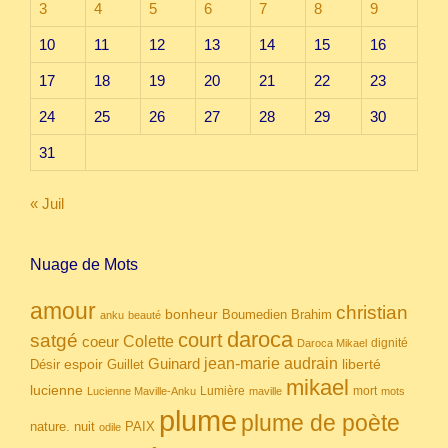
3
4
5
6
7
8
9
10
11
12
13
14
15
16
17
18
19
20
21
22
23
24
25
26
27
28
29
30
31
« Juil
Nuage de Mots
amour
christian
bonheur
Boumedien
Brahim
anku
beauté
daroca
court
satgé
coeur
Colette
dignité
Daroca Mikael
Guinard
jean-marie audrain
espoir
Guillet
liberté
Désir
mikael
lucienne
Lumière
mort
Lucienne Maville-Anku
maville
mots
plume
plume de poète
nuit
PAIX
nature.
odile