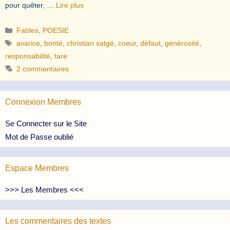
pour quêter, …
Lire plus
Catégories
Fables
,
POESIE
Étiquettes
avarice
,
bonté
,
christian satgé
,
coeur
,
défaut
,
génèrosité
,
responsabilité
,
tare
2 commentaires
Connexion Membres
Se Connecter sur le Site
Mot de Passe oublié
Espace Membres
>>> Les Membres <<<
Les commentaires des textes