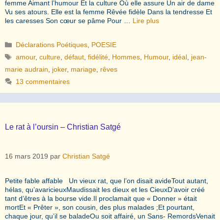
femme Aimant l’humour Et la culture Où elle assure Un air de dame
Vu ses atours. Elle est la femme Rêvée fidèle Dans la tendresse Et
les caresses Son cœur se pâme Pour …
Lire plus
Catégories
Déclarations Poétiques
,
POESIE
Étiquettes
amour
,
culture
,
défaut
,
fidélité
,
Hommes
,
Humour
,
idéal
,
jean-
marie audrain
,
joker
,
mariage
,
rêves
13 commentaires
Le rat à l’oursin – Christian Satgé
16 mars 2019
par
Christian Satgé
Petite fable affable Un vieux rat, que l’on disait avideTout autant,
hélas, qu’avaricieuxMaudissait les dieux et les CieuxD’avoir créé
tant d’êtres à la bourse vide.Il proclamait que « Donner » était
mortEt « Prêter », son cousin, des plus malades ;Et pourtant,
chaque jour, qu’il se baladeOu soit affairé, un Sans- RemordsVenait