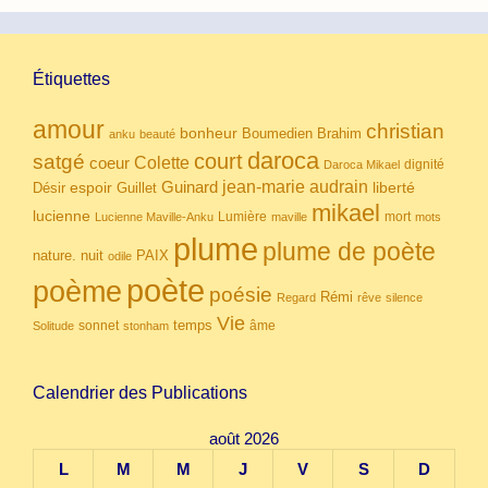
Étiquettes
amour
christian
bonheur
Boumedien
Brahim
anku
beauté
daroca
court
satgé
coeur
Colette
dignité
Daroca Mikael
Guinard
jean-marie audrain
espoir
Guillet
liberté
Désir
mikael
lucienne
Lumière
mort
Lucienne Maville-Anku
maville
mots
plume
plume de poète
nuit
PAIX
nature.
odile
poète
poème
poésie
Rémi
Regard
rêve
silence
Vie
temps
sonnet
âme
Solitude
stonham
Calendrier des Publications
août 2026
L
M
M
J
V
S
D