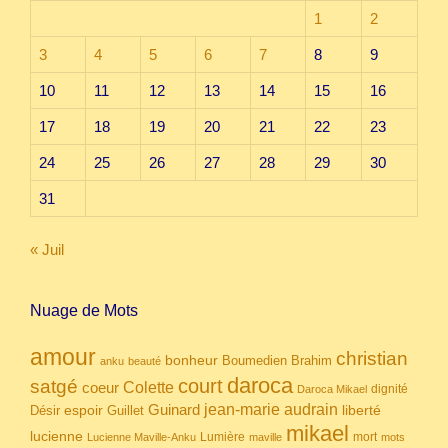
1
2
3
4
5
6
7
8
9
10
11
12
13
14
15
16
17
18
19
20
21
22
23
24
25
26
27
28
29
30
31
« Juil
Nuage de Mots
amour
christian
bonheur
Boumedien
Brahim
anku
beauté
daroca
court
satgé
coeur
Colette
dignité
Daroca Mikael
Guinard
jean-marie audrain
espoir
Guillet
liberté
Désir
mikael
lucienne
Lumière
mort
Lucienne Maville-Anku
maville
mots