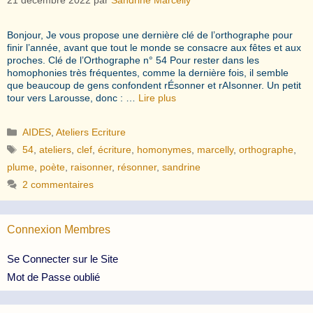
Bonjour, Je vous propose une dernière clé de l’orthographe pour
finir l’année, avant que tout le monde se consacre aux fêtes et aux
proches. Clé de l’Orthographe n° 54 Pour rester dans les
homophonies très fréquentes, comme la dernière fois, il semble
que beaucoup de gens confondent rÉsonner et rAIsonner. Un petit
tour vers Larousse, donc : …
Lire plus
Catégories
AIDES
,
Ateliers Ecriture
Étiquettes
54
,
ateliers
,
clef
,
écriture
,
homonymes
,
marcelly
,
orthographe
,
plume
,
poète
,
raisonner
,
résonner
,
sandrine
2 commentaires
Connexion Membres
Se Connecter sur le Site
Mot de Passe oublié