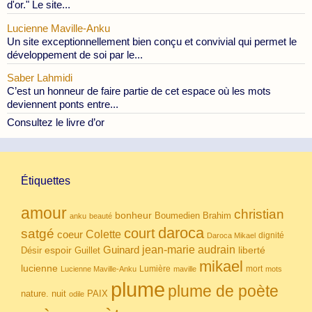
d'or." Le site...
Lucienne Maville-Anku
Un site exceptionnellement bien conçu et convivial qui permet le
développement de soi par le...
Saber Lahmidi
C’est un honneur de faire partie de cet espace où les mots
deviennent ponts entre...
Consultez le livre d’or
Étiquettes
amour
christian
bonheur
Boumedien
Brahim
anku
beauté
daroca
court
satgé
coeur
Colette
dignité
Daroca Mikael
Guinard
jean-marie audrain
espoir
Guillet
liberté
Désir
mikael
lucienne
Lumière
mort
Lucienne Maville-Anku
maville
mots
plume
plume de poète
nuit
PAIX
nature.
odile