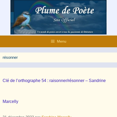
Aller
au
contenu
Menu
résonner
Clé de l’orthographe 54 : raisonner/résonner – Sandrine
Marcelly
21 décembre 2022
par
Sandrine Marcelly