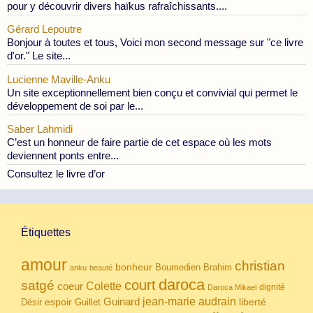
pour y découvrir divers haïkus rafraîchissants....
Gérard Lepoutre
Bonjour à toutes et tous, Voici mon second message sur "ce livre
d'or." Le site...
Lucienne Maville-Anku
Un site exceptionnellement bien conçu et convivial qui permet le
développement de soi par le...
Saber Lahmidi
C’est un honneur de faire partie de cet espace où les mots
deviennent ponts entre...
Consultez le livre d’or
Étiquettes
amour
christian
bonheur
Boumedien
Brahim
anku
beauté
daroca
court
satgé
coeur
Colette
dignité
Daroca Mikael
Guinard
jean-marie audrain
espoir
Guillet
liberté
Désir