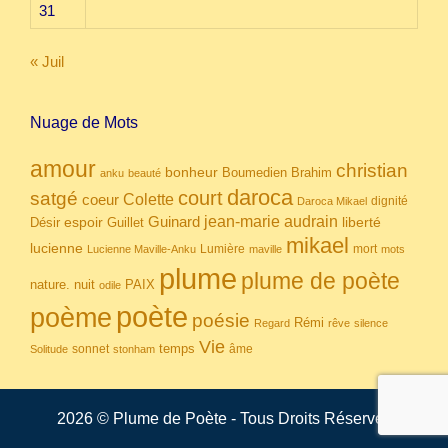
31
« Juil
Nuage de Mots
amour
christian
bonheur
Boumedien
Brahim
anku
beauté
daroca
court
satgé
coeur
Colette
dignité
Daroca Mikael
Guinard
jean-marie audrain
espoir
Guillet
liberté
Désir
mikael
lucienne
Lumière
mort
Lucienne Maville-Anku
maville
mots
plume
plume de poète
nuit
PAIX
nature.
odile
poète
poème
poésie
Rémi
Regard
rêve
silence
Vie
temps
sonnet
âme
Solitude
stonham
2026 © Plume de Poète - Tous Droits Réservés