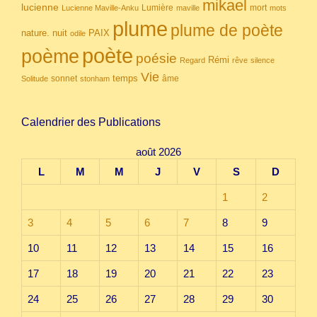
mikael
lucienne
Lumière
mort
Lucienne Maville-Anku
maville
mots
plume
plume de poète
nuit
PAIX
nature.
odile
poète
poème
poésie
Rémi
Regard
rêve
silence
Vie
temps
sonnet
âme
Solitude
stonham
Calendrier des Publications
août 2026
L
M
M
J
V
S
D
1
2
3
4
5
6
7
8
9
10
11
12
13
14
15
16
17
18
19
20
21
22
23
24
25
26
27
28
29
30