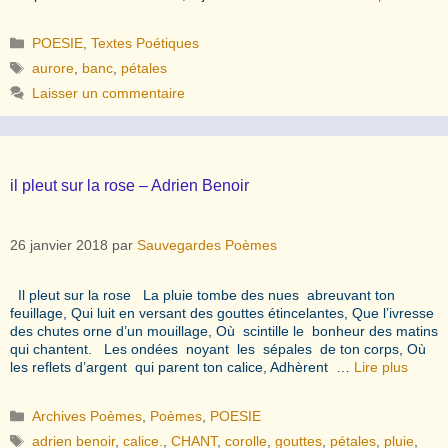
Catégories
POESIE
,
Textes Poétiques
Étiquettes
aurore
,
banc
,
pétales
Laisser un commentaire
il pleut sur la rose – Adrien Benoir
26 janvier 2018
par
Sauvegardes Poèmes
Il pleut sur la rose La pluie tombe des nues abreuvant ton
feuillage, Qui luit en versant des gouttes étincelantes, Que l’ivresse
des chutes orne d’un mouillage, Où scintille le bonheur des matins
qui chantent. Les ondées noyant les sépales de ton corps, Où
les reflets d’argent qui parent ton calice, Adhèrent …
Lire plus
Catégories
Archives Poèmes
,
Poèmes
,
POESIE
Étiquettes
adrien benoir
,
calice.
,
CHANT
,
corolle
,
gouttes
,
pétales
,
pluie
,