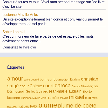
Bonjour à toutes et tous, Voici mon second message sur "ce livre
d'or." Le site...
Lucienne Maville-Anku
Un site exceptionnellement bien conçu et convivial qui permet le
développement de soi par le...
Saber Lahmidi
C’est un honneur de faire partie de cet espace où les mots
deviennent ponts entre...
Consultez le livre d’or
Étiquettes
amour
christian
bonheur
Boumedien
Brahim
anku
beauté
daroca
court
satgé
coeur
Colette
dignité
Daroca Mikael
Guinard
jean-marie audrain
espoir
Guillet
liberté
Désir
mikael
lucienne
Lumière
mort
Lucienne Maville-Anku
maville
mots
plume
plume de poète
nuit
PAIX
nature.
odile