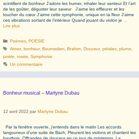
scintillent de bonheur J’adore les humer, inhaler leur senteur Et l’art
de les goûter, déguster leur saveur J’aime les effleurer et les
toucher du cœur J’aime cette symphonie, unique en ta fleur J’aime
ces vibrations sortant de l’intérieur Quand jouant du violon je …
Lire plus
Catégories
Poèmes
,
POESIE
Étiquettes
Aimer
,
bonheur
,
Boumedien
,
Brahim
,
Douceur
,
pétales
,
plume
,
poète
,
rosée
,
Symphonie
Un commentaire
Bonheur musical – Martyne Dubau
12 avril 2022
par
Martyne Dubau
Par la fenêtre ouverte, j’entends dans le matin Les accords
langoureux d’une suite de Bach, Pleurent les violons et chantent les
hautbois, Offrandes de douceur en ce jour de printemps. La