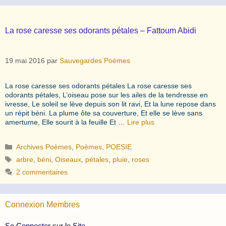
La rose caresse ses odorants pétales – Fattoum Abidi
19 mai 2016
par
Sauvegardes Poèmes
La rose caresse ses odorants pétales La rose caresse ses
odorants pétales, L’oiseau pose sur les ailes de la tendresse en
ivresse, Le soleil se lève depuis son lit ravi, Et la lune repose dans
un répit béni. La plume ôte sa couverture, Et elle se lève sans
amertume, Elle sourit à la feuille Et …
Lire plus
Catégories
Archives Poèmes
,
Poèmes
,
POESIE
Étiquettes
arbre
,
béni
,
Oiseaux
,
pétales
,
pluie
,
roses
2 commentaires
Connexion Membres
Se Connecter sur le Site