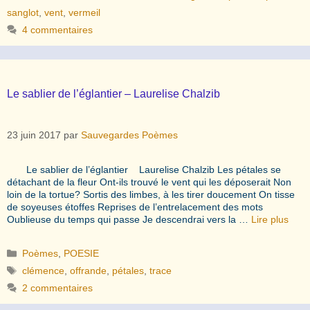
sanglot
,
vent
,
vermeil
4 commentaires
Le sablier de l’églantier – Laurelise Chalzib
23 juin 2017
par
Sauvegardes Poèmes
Le sablier de l’églantier Laurelise Chalzib Les pétales se
détachant de la fleur Ont-ils trouvé le vent qui les déposerait Non
loin de la tortue? Sortis des limbes, à les tirer doucement On tisse
de soyeuses étoffes Reprises de l’entrelacement des mots
Oublieuse du temps qui passe Je descendrai vers la …
Lire plus
Catégories
Poèmes
,
POESIE
Étiquettes
clémence
,
offrande
,
pétales
,
trace
2 commentaires