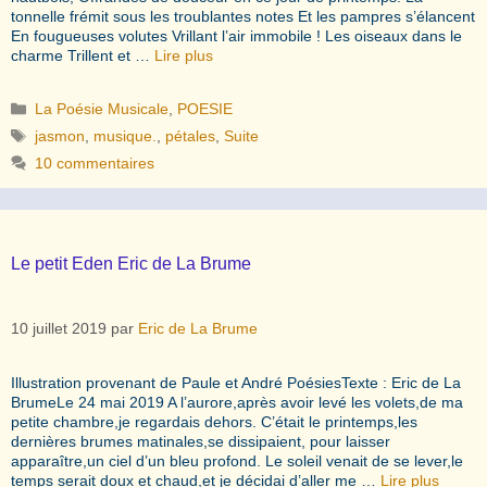
tonnelle frémit sous les troublantes notes Et les pampres s’élancent
En fougueuses volutes Vrillant l’air immobile ! Les oiseaux dans le
charme Trillent et …
Lire plus
Catégories
La Poésie Musicale
,
POESIE
Étiquettes
jasmon
,
musique.
,
pétales
,
Suite
10 commentaires
Le petit Eden Eric de La Brume
10 juillet 2019
par
Eric de La Brume
Illustration provenant de Paule et André PoésiesTexte : Eric de La
BrumeLe 24 mai 2019 A l’aurore,après avoir levé les volets,de ma
petite chambre,je regardais dehors. C’était le printemps,les
dernières brumes matinales,se dissipaient, pour laisser
apparaître,un ciel d’un bleu profond. Le soleil venait de se lever,le
temps serait doux et chaud,et je décidai d’aller me …
Lire plus