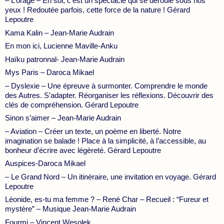
– L’orage – En soi, c’est un spectacle qui se déroule sous nos
yeux ! Redoutée parfois, cette force de la nature ! Gérard
Lepoutre
Kama Kalin – Jean-Marie Audrain
En mon ici, Lucienne Maville-Anku
Haïku patronnal- Jean-Marie Audrain
Mys Paris – Daroca Mikael
– Dyslexie – Une épreuve à surmonter. Comprendre le monde
des Autres. S’adapter. Réorganiser les réflexions. Découvrir des
clés de compréhension. Gérard Lepoutre
Sinon s’aimer – Jean-Marie Audrain
– Aviation – Créer un texte, un poème en liberté. Notre
imagination se balade ! Place à la simplicité, à l’accessible, au
bonheur d’écrire avec légèreté. Gérard Lepoutre
Auspices-Daroca Mikael
– Le Grand Nord – Un itinéraire, une invitation en voyage. Gérard
Lepoutre
Léonide, es-tu ma femme ? – René Char – Recueil : “Fureur et
mystère” – Musique Jean-Marie Audrain
Fourmi – Vincent Wesolek