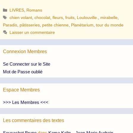
Catégories
LIVRES
,
Romans
Étiquettes
chien volant
,
chocolat
,
fleurs
,
fruits
,
Loulouville.
,
mirabelle
,
Paradis
,
pâtisseries
,
petite chienne
,
Planétarium
,
tour du monde
Laisser un commentaire
Connexion Membres
Se Connecter sur le Site
Mot de Passe oublié
Espace Membres
>>> Les Membres <<<
Les commentaires des textes
Soucachet Bruno
dans
Kama Kalin – Jean-Marie Audrain