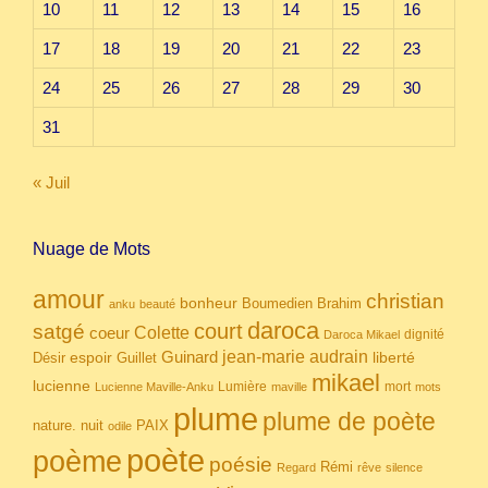
10
11
12
13
14
15
16
17
18
19
20
21
22
23
24
25
26
27
28
29
30
31
« Juil
Nuage de Mots
amour
christian
bonheur
Boumedien
Brahim
anku
beauté
daroca
court
satgé
coeur
Colette
dignité
Daroca Mikael
Guinard
jean-marie audrain
espoir
Guillet
liberté
Désir
mikael
lucienne
Lumière
mort
Lucienne Maville-Anku
maville
mots
plume
plume de poète
nuit
PAIX
nature.
odile
poète
poème
poésie
Rémi
Regard
rêve
silence