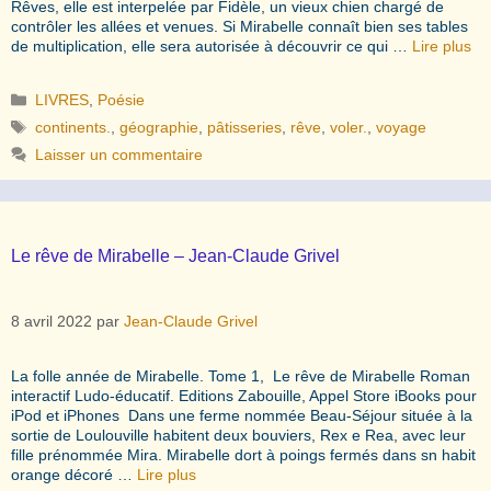
Rêves, elle est interpelée par Fidèle, un vieux chien chargé de
contrôler les allées et venues. Si Mirabelle connaît bien ses tables
de multiplication, elle sera autorisée à découvrir ce qui …
Lire plus
Catégories
LIVRES
,
Poésie
Étiquettes
continents.
,
géographie
,
pâtisseries
,
rêve
,
voler.
,
voyage
Laisser un commentaire
Le rêve de Mirabelle – Jean-Claude Grivel
8 avril 2022
par
Jean-Claude Grivel
La folle année de Mirabelle. Tome 1, Le rêve de Mirabelle Roman
interactif Ludo-éducatif. Editions Zabouille, Appel Store iBooks pour
iPod et iPhones Dans une ferme nommée Beau-Séjour située à la
sortie de Loulouville habitent deux bouviers, Rex e Rea, avec leur
fille prénommée Mira. Mirabelle dort à poings fermés dans sn habit
orange décoré …
Lire plus