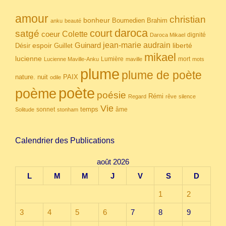
amour
christian
bonheur
Boumedien
Brahim
anku
beauté
daroca
court
satgé
coeur
Colette
dignité
Daroca Mikael
Guinard
jean-marie audrain
espoir
Guillet
liberté
Désir
mikael
lucienne
Lumière
mort
Lucienne Maville-Anku
maville
mots
plume
plume de poète
nuit
PAIX
nature.
odile
poète
poème
poésie
Rémi
Regard
rêve
silence
Vie
temps
sonnet
âme
Solitude
stonham
Calendrier des Publications
août 2026
L
M
M
J
V
S
D
1
2
3
4
5
6
7
8
9