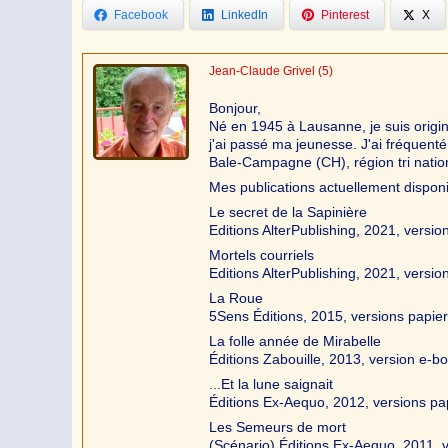
Facebook
LinkedIn
Pinterest
X
Jean-Claude Grivel
(5)
Bonjour,
Né en 1945 à Lausanne, je suis origi
j'ai passé ma jeunesse. J'ai fréquen
Bale-Campagne (CH), région tri natio
Mes publications actuellement disponi
Le secret de la Sapinière
Editions AlterPublishing, 2021, versio
Mortels courriels
Editions AlterPublishing, 2021, versio
La Roue
5Sens Éditions, 2015, versions papier
La folle année de Mirabelle
Éditions Zabouille, 2013, version e-b
...Et la lune saignait
Éditions Ex-Aequo, 2012, versions pa
Les Semeurs de mort
(Scénario) Éditions Ex-Aequo, 2011, v