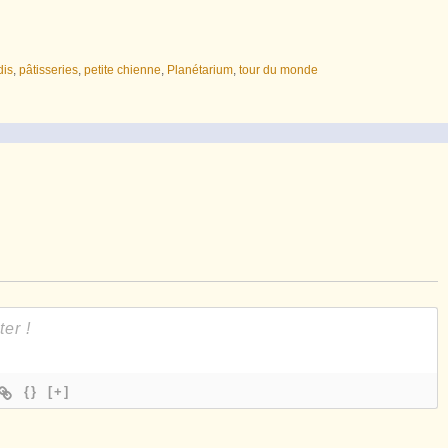
dis
,
pâtisseries
,
petite chienne
,
Planétarium
,
tour du monde
{}
[+]