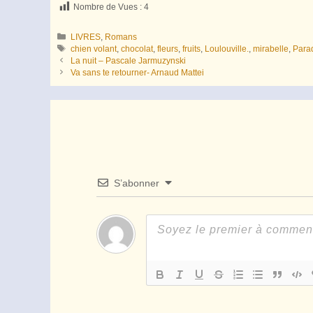
Nombre de Vues :
4
Catégories
LIVRES
,
Romans
Étiquettes
chien volant
,
chocolat
,
fleurs
,
fruits
,
Loulouville.
,
mirabelle
,
Para
La nuit – Pascale Jarmuzynski
Va sans te retourner- Arnaud Mattei
S’abonner