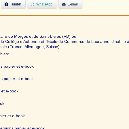
Tumblr
WhatsApp
E-mail
naire de Morges et de Saint-Livres (VD) où
té le Collège d'Aubonne et l'Ecole de Commerce de Lausanne. J'habite 
nale (France, Allemagne, Suisse).
bles:
ns papier et e-book
ns papier et e-book
 et e-book
ook
pier et e-book
ersions papier et e-book