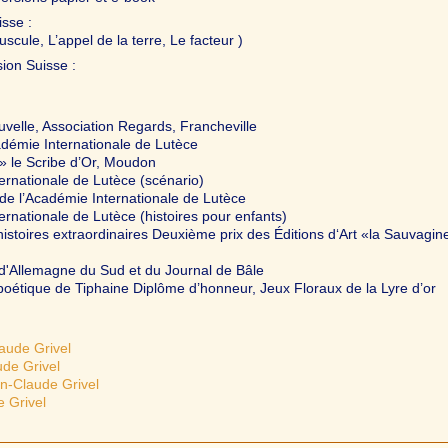
sse :
cule, L’appel de la terre, Le facteur )
ion Suisse :
ouvelle, Association Regards, Francheville
cadémie Internationale de Lutèce
» le Scribe d’Or, Moudon
ernationale de Lutèce (scénario)
 de l’Académie Internationale de Lutèce
ernationale de Lutèce (histoires pour enfants)
stoires extraordinaires Deuxième prix des Éditions d‘Art «la Sauvagine
 d'Allemagne du Sud et du Journal de Bâle
poétique de Tiphaine Diplôme d’honneur, Jeux Floraux de la Lyre d’or
aude Grivel
ude Grivel
an-Claude Grivel
e Grivel