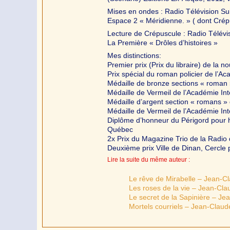
Mises en ondes : Radio Télévision Sui
Espace 2 « Méridienne. » ( dont Crépus
Lecture de Crépuscule : Radio Télévis
La Première « Drôles d’histoires »
Mes distinctions:
Premier prix (Prix du libraire) de la n
Prix spécial du roman policier de l’A
Médaille de bronze sections « roman 
Médaille de Vermeil de l’Académie Int
Médaille d’argent section « romans »
Médaille de Vermeil de l’Académie Int
Diplôme d’honneur du Périgord pour hi
Québec
2x Prix du Magazine Trio de la Radio
Deuxième prix Ville de Dinan, Cercle 
Lire la suite du même auteur :
Le rêve de Mirabelle – Jean-Cl
Les roses de la vie – Jean-Cla
Le secret de la Sapinière – Je
Mortels courriels – Jean-Claud