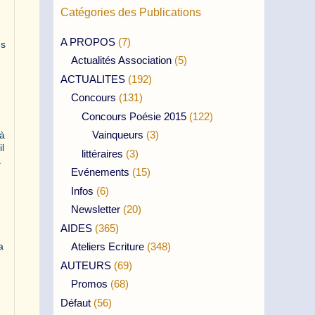
Catégories des Publications
A PROPOS
(7)
ns
Actualités Association
(5)
ACTUALITES
(192)
Concours
(131)
Concours Poésie 2015
(122)
Vainqueurs
(3)
 à
il
littéraires
(3)
.
Evénements
(15)
Infos
(6)
Newsletter
(20)
AIDES
(365)
a
Ateliers Ecriture
(348)
AUTEURS
(69)
Promos
(68)
Défaut
(56)