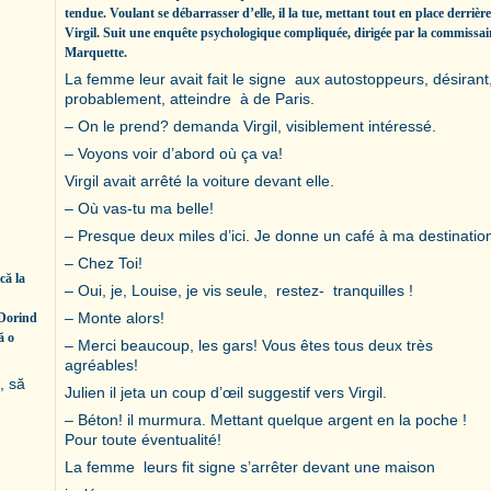
tendue. Voulant se débarrasser d’elle, il la tue, mettant tout en place derrièr
Virgil. Suit une enquête psychologique compliquée, dirigée par la commissai
Marquette.
La femme leur avait fait le signe aux autostoppeurs, désirant
probablement, atteindre à de Paris.
– On le prend? demanda Virgil, visiblement intéressé.
– Voyons voir d’abord où ça va!
Virgil avait arrêté la voiture devant elle.
– Où vas-tu ma belle!
– Presque deux miles d’ici. Je donne un café à ma destinatio
– Chez Toi!
că la
– Oui, je, Louise, je vis seule, restez- tranquilles !
– Monte alors!
. Dorind
ă o
– Merci beaucoup, les gars! Vous êtes tous deux très
agréables!
, să
Julien il jeta un coup d’œil suggestif vers Virgil.
– Béton! il murmura. Mettant quelque argent en la poche !
Pour toute éventualité!
La femme leurs fit signe s’arrêter devant une maison