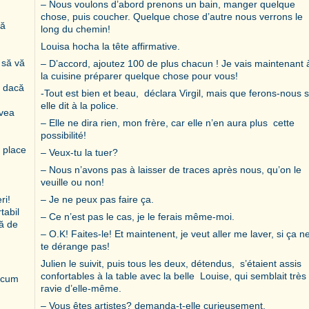
– Nous voulons d’abord prenons un bain, manger quelque
chose, puis coucher. Quelque chose d’autre nous verrons le
să
long du chemin!
Louisa hocha la tête affirmative.
 să vă
– D’accord, ajoutez 100 de plus chacun ! Je vais maintenant 
la cuisine préparer quelque chose pour vous!
e dacă
-Tout est bien et beau, déclara Virgil, mais que ferons-nous s
elle dit à la police.
avea
– Elle ne dira rien, mon frère, car elle n’en aura plus cette
possibilité!
 place
– Veux-tu la tuer?
– Nous n’avons pas à laisser de traces après nous, qu’on le
veuille ou non!
ri!
– Je ne peux pas faire ça.
tabil
– Ce n’est pas le cas, je le ferais même-moi.
ă de
– O.K! Faites-le! Et maintenent, je veut aller me laver, si ça n
te dérange pas!
Julien le suivit, puis tous les deux, détendus, s’étaient assis
confortables à la table avec la belle Louise, qui semblait très
d cum
ravie d’elle-même.
– Vous êtes artistes? demanda-t-elle curieusement.