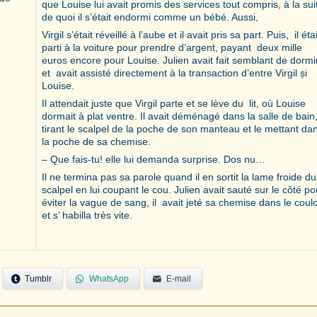
que Louise lui avait promis des services tout compris, à la sui
de quoi il s’était endormi comme un bébé. Aussi,
Virgil s’était réveillé à l’aube et il avait pris sa part. Puis, il étai
parti à la voiture pour prendre d’argent, payant deux mille
euros encore pour Louise. Julien avait fait semblant de dormi
et avait assisté directement à la transaction d’entre Virgil și
Louise.
Il attendait juste que Virgil parte et se lève du lit, où Louise
dormait à plat ventre. Il avait déménagé dans la salle de bain
tirant le scalpel de la poche de son manteau et le mettant da
la poche de sa chemise.
– Que fais-tu! elle lui demanda surprise. Dos nu…
Il ne termina pas sa parole quand il en sortit la lame froide du
scalpel en lui coupant le cou. Julien avait sauté sur le côté po
éviter la vague de sang, il avait jeté sa chemise dans le coulo
et s’ habilla très vite.
Tumblr
WhatsApp
E-mail