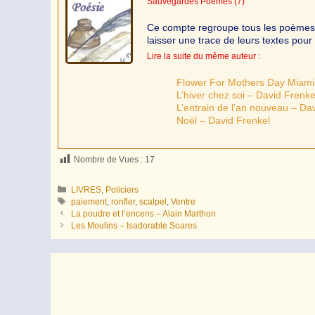
Sauvegardes Poèmes
(7)
Ce compte regroupe tous les poèmes de
laisser une trace de leurs textes pour 
Lire la suite du même auteur :
Flower For Mothers Day Miami
L’hiver chez soi – David Frenke
L’entrain de l’an nouveau – Da
Noël – David Frenkel
Nombre de Vues :
17
Catégories
LIVRES
,
Policiers
Étiquettes
paiement
,
ronfler
,
scalpel
,
Ventre
La poudre et l’encens – Alain Marthon
Les Moulins – Isadorable Soares