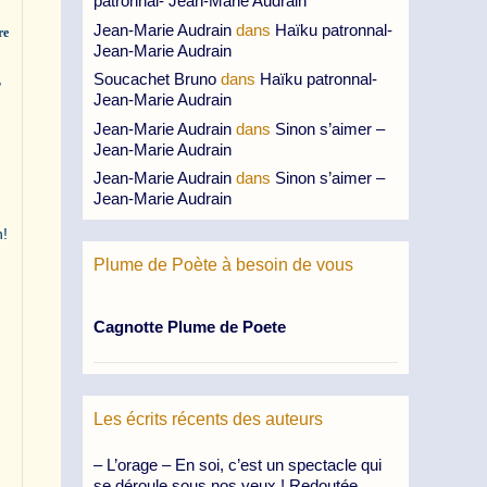
patronnal- Jean-Marie Audrain
e
Jean-Marie Audrain
dans
Haïku patronnal-
re
Jean-Marie Audrain
,
Soucachet Bruno
dans
Haïku patronnal-
Jean-Marie Audrain
Jean-Marie Audrain
dans
Sinon s’aimer –
Jean-Marie Audrain
Jean-Marie Audrain
dans
Sinon s’aimer –
Jean-Marie Audrain
n!
Plume de Poète à besoin de vous
Cagnotte Plume de Poete
Les écrits récents des auteurs
– L’orage – En soi, c’est un spectacle qui
se déroule sous nos yeux ! Redoutée