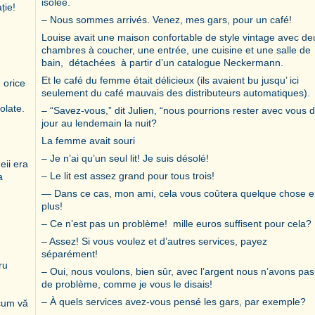
isolée.
ție!
– Nous sommes arrivés. Venez, mes gars, pour un café!
Louise avait une maison confortable de style vintage avec de
chambres à coucher, une entrée, une cuisine et une salle de
bain, détachées à partir d’un catalogue Neckermann.
Et le café du femme était délicieux (ils avaient bu jusqu’ ici
 orice
seulement du café mauvais des distributeurs automatiques).
olate.
– “Savez-vous,” dit Julien, “nous pourrions rester avec vous 
jour au lendemain la nuit?
La femme avait souri
– Je n’ai qu’un seul lit! Je suis désolé!
eii era
– Le lit est assez grand pour tous trois!
a
— Dans ce cas, mon ami, cela vous coûtera quelque chose 
plus!
– Ce n’est pas un problème! mille euros suffisent pour cela?
– Assez! Si vous voulez et d’autres services, payez
séparément!
ru
– Oui, nous voulons, bien sûr, avec l’argent nous n’avons pas
de problème, comme je vous le disais!
– À quels services avez-vous pensé les gars, par exemple?
 cum vă