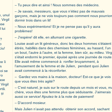
– Tu peux dire et ainsi ! Nous sommes des médecins.
– Je savais, messieurs, que vous n’étiez pas de mauvais
e, unul
garçons, mais je ne vois toujours pas comment nous pourrio
 Virgil
dormir trois dans un lit!
use
– Nous expérimentons! Et je ne pense pas qu’il y aura
 lui
problèmes!
– J’espère! dit elle, en allumant une cigarette.
t?
Louise avait un lit généreux, donc les deux hommes s’étaient
o
étirés, habillés dans des chemises féminines, au hasard, l’un
ciu!
un bout, l’autre à l’autre, et la femme, bien sûr, au milieu. Virg
s’était endormi le premier, épuisé après une journée de route
Elle avait même commencé à ronfler bruyamment, à
e îi
l’amusement de la femme et de Julien, pendant quoi Julien
un
avait commencé à la réconforter.
poi se
ro
– Gardez vos mains à la maison, docteur! Est-ce que je vois
pase
que vous êtes très agité?
Virgil
– C’est naturel, je suis sur le route depuis un mois et vous, m
rtă.
chère, vous êtes une femme plus que séduisante. J’aimerais
 și
aussi ce service! Ajoutez-le à la note de paiement!
– D’accord mosieur.
Mais Julien n’avait pas attendu obtenir son accord, sachant
 de