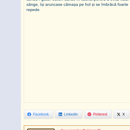
sânge, își aruncase cămașa pe hol și se îmbrăcă foarte
repede.
Facebook
LinkedIn
Pinterest
X