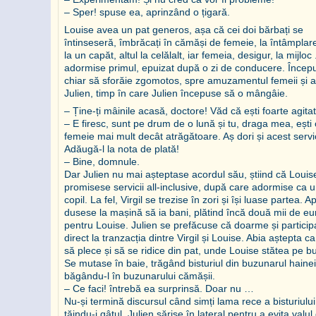
– Sper! spuse ea, aprinzând o țigară.
Louise avea un pat generos, așa că cei doi bărbați se
întinseseră, îmbrăcați în cămăși de femeie, la întâmplar
la un capăt, altul la celălalt, iar femeia, desigur, la mijloc .
adormise primul, epuizat după o zi de conducere. Încep
chiar să sforăie zgomotos, spre amuzamentul femeii și al
Julien, timp în care Julien începuse să o mângâie.
– Ține-ți mâinile acasă, doctore! Văd că ești foarte agita
– E firesc, sunt pe drum de o lună și tu, draga mea, ești 
femeie mai mult decât atrăgătoare. Aș dori și acest servi
Adăugă-l la nota de plată!
– Bine, domnule.
Dar Julien nu mai așteptase acordul său, știind că Louise
promisese servicii all-inclusive, după care adormise ca 
copil. La fel, Virgil se trezise în zori și își luase partea. A
dusese la mașină să ia bani, plătind încă două mii de eu
pentru Louise. Julien se prefăcuse că doarme și partici
direct la tranzacția dintre Virgil și Louise. Abia aștepta ca 
să plece și să se ridice din pat, unde Louise stătea pe bu
Se mutase în baie, trăgând bisturiul din buzunarul hainei
băgându-l în buzunarului cămășii.
– Ce faci! întrebă ea surprinsă. Doar nu …
Nu-și termină discursul când simți lama rece a bisturiului
tăindu-i gâtul. Julien sărise în lateral pentru a evita valul