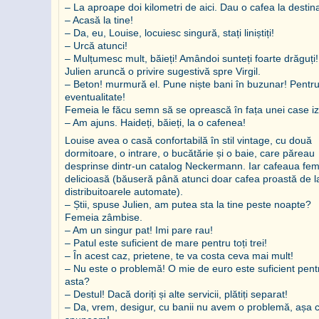
– La aproape doi kilometri de aici. Dau o cafea la destina
– Acasă la tine!
– Da, eu, Louise, locuiesc singură, stați liniștiți!
– Urcă atunci!
– Mulțumesc mult, băieți! Amândoi sunteți foarte drăguți!
Julien aruncă o privire sugestivă spre Virgil.
– Beton! murmură el. Pune niște bani în buzunar! Pentru
eventualitate!
Femeia le făcu semn să se oprească în fața unei case iz
– Am ajuns. Haideți, băieți, la o cafenea!
Louise avea o casă confortabilă în stil vintage, cu două
dormitoare, o intrare, o bucătărie și o baie, care păreau
desprinse dintr-un catalog Neckermann. Iar cafeaua fem
delicioasă (băuseră până atunci doar cafea proastă de l
distribuitoarele automate).
– Știi, spuse Julien, am putea sta la tine peste noapte?
Femeia zâmbise.
– Am un singur pat! Imi pare rau!
– Patul este suficient de mare pentru toți trei!
– În acest caz, prietene, te va costa ceva mai mult!
– Nu este o problemă! O mie de euro este suficient pent
asta?
– Destul! Dacă doriți și alte servicii, plătiți separat!
– Da, vrem, desigur, cu banii nu avem o problemă, așa