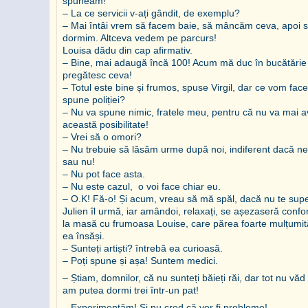
spuneam!
– La ce servicii v-ați gândit, de exemplu?
– Mai întâi vrem să facem baie, să mâncăm ceva, apoi 
dormim. Altceva vedem pe parcurs!
Louisa dădu din cap afirmativ.
– Bine, mai adaugă încă 100! Acum mă duc în bucătărie
pregătesc ceva!
– Totul este bine și frumos, spuse Virgil, dar ce vom fac
spune poliției?
– Nu va spune nimic, fratele meu, pentru că nu va mai 
această posibilitate!
– Vrei să o omori?
– Nu trebuie să lăsăm urme după noi, indiferent dacă ne
sau nu!
– Nu pot face asta.
– Nu este cazul, o voi face chiar eu.
– O.K! Fă-o! Și acum, vreau să mă spăl, dacă nu te supe
Julien îl urmă, iar amândoi, relaxați, se așezaseră confor
la masă cu frumoasa Louise, care părea foarte mulțumit
ea însăși.
– Sunteți artiști? întrebă ea curioasă.
– Poți spune și așa! Suntem medici.
– Știam, domnilor, că nu sunteți băieți răi, dar tot nu vă
am putea dormi trei într-un pat!
– Experimentăm! Și nu cred că vor fi probleme!