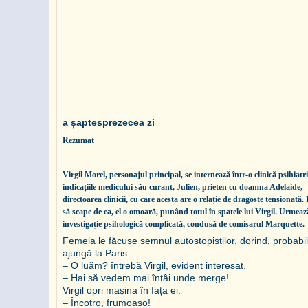
a șaptesprezecea zi
Rezumat
Virgil Morel, personajul principal, se internează într-o clinică psihiatri
indicațiile medicului său curant, Julien, prieten cu doamna Adelaide,
directoarea clinicii, cu care acesta are o relație de dragoste tensionată
să scape de ea, el o omoară, punând totul în spatele lui Virgil. Urmeaz
investigație psihologică complicată, condusă de comisarul Marquette.
Femeia le făcuse semnul autostopiștilor, dorind, probabil
ajungă la Paris.
– O luăm? întrebă Virgil, evident interesat.
– Hai să vedem mai întâi unde merge!
Virgil opri mașina în fața ei.
– Încotro, frumoaso!