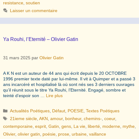
resistance
,
soutien
Laisser un commentaire
Ya Rouhi, l’Eternité – Olivier Gatin
31 mars 2025
par
Olivier Gatin
A K N est un auteur de 44 ans qui écrit depuis le 20 OCTOBRE
1996 premier texte daté par lui-même. Il vit à Quimper et a passé 3
ans incarcéré et hospitalisé là où sont nés ses 3 derniers ouvrages
qu’il réunit sous le titre Ya Rouhi, l’Eternité. Engagé, sombre et
teinté d’espoir son …
Lire plus
Catégories
Actualités Poétiques
,
Défaut
,
POESIE
,
Textes Poétiques
Étiquettes
21ieme siècle
,
AKN
,
amour
,
bonheur
,
chemins-
,
coeur
,
contemporaine
,
esprit
,
Gatin
,
gens
,
La vie
,
liberté
,
moderne
,
mythe
,
Olivier
,
olivier gatin
,
poésie
,
prose
,
urbaine
,
vaillance