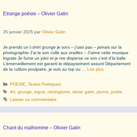
Etrange poésie – Olivier Gatin
25 janvier 2025
par
Olivier Gatin
Je prends un t-shirt grunge je sors – j’sais pas – jamais sur la
photographie J’ai le son collé aux oreilles – J’aime cette musique
ingrate Je fume un joko et je me disperse ce son c’est d’la balle
L’émerveillement est garanti le dépaysement assuré Département
de la culture poulpaire, je suis au top ou …
Lire plus
Catégories
POESIE
,
Textes Poétiques
Étiquettes
Art
,
grunge
,
ingrat
,
néologisme
,
olivier gatin
,
plume
,
poète
Laisser un commentaire
Chant du malhomme – Olivier Gatin