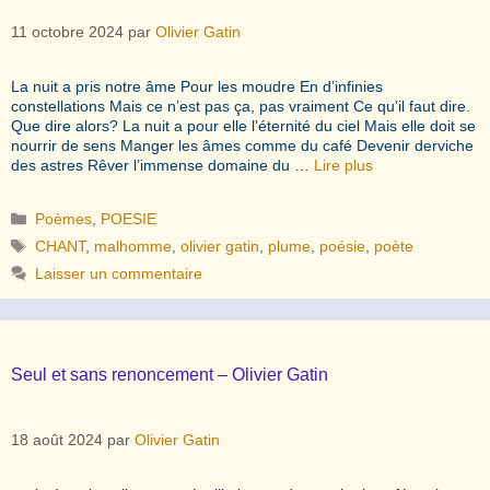
11 octobre 2024
par
Olivier Gatin
La nuit a pris notre âme Pour les moudre En d’infinies
constellations Mais ce n’est pas ça, pas vraiment Ce qu’il faut dire.
Que dire alors? La nuit a pour elle l’éternité du ciel Mais elle doit se
nourrir de sens Manger les âmes comme du café Devenir derviche
des astres Rêver l’immense domaine du …
Lire plus
Catégories
Poèmes
,
POESIE
Étiquettes
CHANT
,
malhomme
,
olivier gatin
,
plume
,
poésie
,
poète
Laisser un commentaire
Seul et sans renoncement – Olivier Gatin
18 août 2024
par
Olivier Gatin