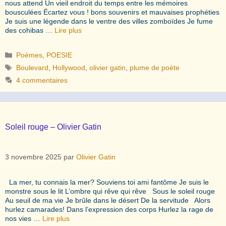
nous attend Un vieil endroit du temps entre les mémoires
bousculées Écartez vous ! bons souvenirs et mauvaises prophéties
Je suis une légende dans le ventre des villes zomboïdes Je fume
des cohibas …
Lire plus
Catégories
Poèmes
,
POESIE
Étiquettes
Boulevard
,
Hollywood
,
olivier gatin
,
plume de poète
4 commentaires
Soleil rouge – Olivier Gatin
3 novembre 2025
par
Olivier Gatin
La mer, tu connais la mer? Souviens toi ami fantôme Je suis le
monstre sous le lit L’ombre qui rêve qui rêve Sous le soleil rouge
Au seuil de ma vie Je brûle dans le désert De la servitude Alors
hurlez camarades! Dans l’expression des corps Hurlez la rage de
nos vies …
Lire plus