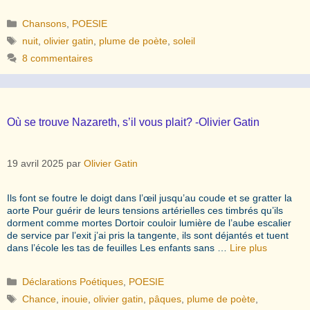
Catégories
Chansons
,
POESIE
Étiquettes
nuit
,
olivier gatin
,
plume de poète
,
soleil
8 commentaires
Où se trouve Nazareth, s’il vous plait? -Olivier Gatin
19 avril 2025
par
Olivier Gatin
Ils font se foutre le doigt dans l’œil jusqu’au coude et se gratter la
aorte Pour guérir de leurs tensions artérielles ces timbrés qu’ils
dorment comme mortes Dortoir couloir lumière de l’aube escalier
de service par l’exit j’ai pris la tangente, ils sont déjantés et tuent
dans l’école les tas de feuilles Les enfants sans …
Lire plus
Catégories
Déclarations Poétiques
,
POESIE
Étiquettes
Chance
,
inouie
,
olivier gatin
,
pâques
,
plume de poète
,