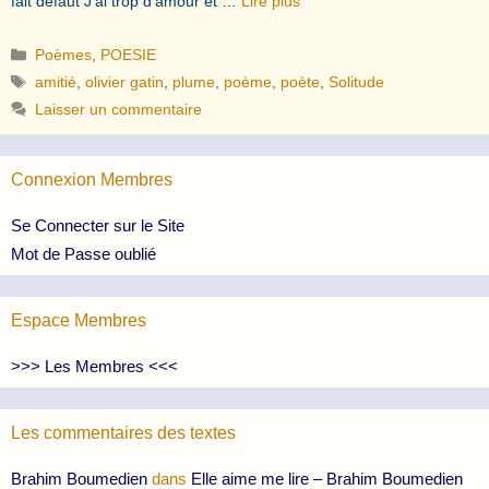
fait défaut J’ai trop d’amour et …
Lire plus
Catégories
Poèmes
,
POESIE
Étiquettes
amitié
,
olivier gatin
,
plume
,
poème
,
poète
,
Solitude
Laisser un commentaire
Connexion Membres
Se Connecter sur le Site
Mot de Passe oublié
Espace Membres
>>> Les Membres <<<
Les commentaires des textes
Brahim Boumedien
dans
Elle aime me lire – Brahim Boumedien