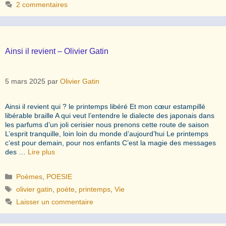
2 commentaires
Ainsi il revient – Olivier Gatin
5 mars 2025
par
Olivier Gatin
Ainsi il revient qui ? le printemps libéré Et mon cœur estampillé
libérable braille A qui veut l’entendre le dialecte des japonais dans
les parfums d’un joli cerisier nous prenons cette route de saison
L’esprit tranquille, loin loin du monde d’aujourd’hui Le printemps
c’est pour demain, pour nos enfants C’est la magie des messages
des …
Lire plus
Catégories
Poèmes
,
POESIE
Étiquettes
olivier gatin
,
poète
,
printemps
,
Vie
Laisser un commentaire