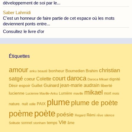
développement de soi par le...
Saber Lahmidi
C’est un honneur de faire partie de cet espace où les mots
deviennent ponts entre...
Consultez le livre d’or
Étiquettes
amour
christian
bonheur
Boumedien
Brahim
anku
beauté
daroca
court
satgé
coeur
Colette
dignité
Daroca Mikael
Guinard
jean-marie audrain
espoir
Guillet
liberté
Désir
mikael
lucienne
Lumière
mort
Lucienne Maville-Anku
maville
mots
plume
plume de poète
nuit
PAIX
nature.
odile
poète
poème
poésie
Rémi
Regard
rêve
silence
Vie
temps
sonnet
âme
Solitude
stonham