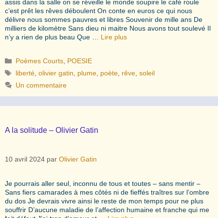
assis dans la salle on se réveille le monde soupire le café roule
c’est prêt les rêves déboulent On conte en euros ce qui nous
délivre nous sommes pauvres et libres Souvenir de mille ans De
milliers de kilomètre Sans dieu ni maitre Nous avons tout soulevé Il
n’y a rien de plus beau Que …
Lire plus
Catégories
Poèmes Courts
,
POESIE
Étiquettes
liberté
,
olivier gatin
,
plume
,
poète
,
rêve
,
soleil
Un commentaire
A la solitude – Olivier Gatin
10 avril 2024
par
Olivier Gatin
Je pourrais aller seul, inconnu de tous et toutes – sans mentir –
Sans fiers camarades à mes côtés ni de fieffés traîtres sur l’ombre
du dos Je devrais vivre ainsi le reste de mon temps pour ne plus
souffrir D’aucune maladie de l’affection humaine et franche qui me