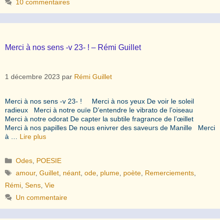
10 commentaires
Merci à nos sens -v 23- ! – Rémi Guillet
1 décembre 2023
par
Rémi Guillet
Merci à nos sens -v 23- ! Merci à nos yeux De voir le soleil
radieux Merci à notre ouïe D’entendre le vibrato de l’oiseau
Merci à notre odorat De capter la subtile fragrance de l’œillet
Merci à nos papilles De nous enivrer des saveurs de Manille Merci
à …
Lire plus
Catégories
Odes
,
POESIE
Étiquettes
amour
,
Guillet
,
néant
,
ode
,
plume
,
poète
,
Remerciements
,
Rémi
,
Sens
,
Vie
Un commentaire