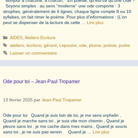
Bonjour à chacune, à chacun, En poésie, qu’est-ce qu’une Ode ?
Soyons simples : au sens “moderne” une ode comporte : 3
strophes, généralement de 6 lignes, chaque ligne compte 8 ou 10
syllabes, on fait rimer le poème. Pour plus d’informations : (L’on
peut se dispenser de la lecture de cette …
Lire plus
Catégories
AIDES
,
Ateliers Ecriture
Étiquettes
ateliers
,
écriture
,
gérard
,
Lepoutre
,
ode
,
plume
,
poésie
,
poète
Laisser un commentaire
Ode pour toi – Jean-Paul Tropamer
13 février 2025
par
Jean-Paul Tropamer
Ode pour toi Quand je suis loin de toi, je me sens orphelin ,
Quand je marche sans toi , je suis vite mon chemin , Quand je
pleure sans toi , je me cache dans mes mains , Quand je souris
sans toi , je ne suis pas serein . Quand je …
Lire plus