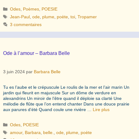
Catégories
Odes
,
Poèmes
,
POESIE
Étiquettes
Jean-Paul
,
ode
,
plume
,
poète
,
toi
,
Tropamer
3 commentaires
Ode à l’amour – Barbara Belle
3 juin 2024
par
Barbara Belle
Tu es l’aube et le crépuscule Le roulis de la mer et l’air marin Un
jardin qui fleurit en majuscule Sur un dôme de verdure en
alexandrins Un miroir de l’être quand il déploie sa clarté Une
mélodie de flûte que l’on entend chanter Dans une douce prairie
aux parures d’été Quand coule une rivière …
Lire plus
Catégories
Odes
,
POESIE
Étiquettes
amour
,
Barbara
,
belle.
,
ode
,
plume
,
poète