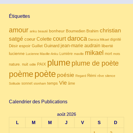
Étiquettes
amour
christian
bonheur
Boumedien
Brahim
anku
beauté
daroca
court
satgé
coeur
Colette
dignité
Daroca Mikael
Guinard
jean-marie audrain
espoir
Guillet
liberté
Désir
mikael
lucienne
Lumière
mort
Lucienne Maville-Anku
maville
mots
plume
plume de poète
nuit
PAIX
nature.
odile
poète
poème
poésie
Rémi
Regard
rêve
silence
Vie
temps
sonnet
âme
Solitude
stonham
Calendrier des Publications
août 2026
L
M
M
J
V
S
D