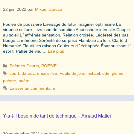
22 juin 2022
par
Mikael Daroca
Foulée de poussière Envisage du futur Imaginer optimisme La
virtuose culture. Livraison de sudation Ahurissante intensité Couple
au soleil L ’ effrénée sensation. Relation croisée. Légèreté des pas
Bouge la mémoire Sérénité de surprise Flamboie au loin. Clarté d ’
Humanité Fleurit les raisons Couleurs d ’ échappée Épanouissant l ’
esprit. Pallier de vie. …
Lire plus
Catégories
Poèmes Courts
,
POESIE
Étiquettes
court
,
daroca
,
ensoleillée
,
Foule de joie.
,
mikael
,
ode
,
plume
,
poème
,
poète
Laisser un commentaire
Y-a-t-il besoin de tant de technique – Arnaud Mattei
30 septembre 2021
par
Arnaud Mattei