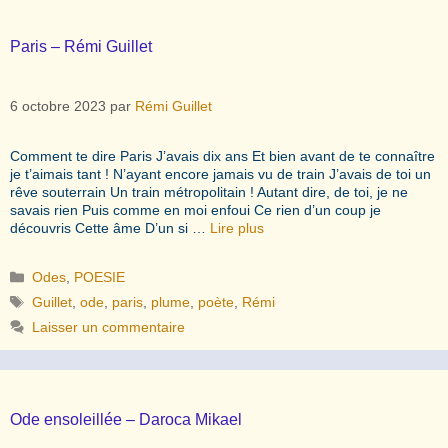
Paris – Rémi Guillet
6 octobre 2023
par
Rémi Guillet
Comment te dire Paris J’avais dix ans Et bien avant de te connaître
je t’aimais tant ! N’ayant encore jamais vu de train J’avais de toi un
rêve souterrain Un train métropolitain ! Autant dire, de toi, je ne
savais rien Puis comme en moi enfoui Ce rien d’un coup je
découvris Cette âme D’un si …
Lire plus
Catégories
Odes
,
POESIE
Étiquettes
Guillet
,
ode
,
paris
,
plume
,
poète
,
Rémi
Laisser un commentaire
Ode ensoleillée – Daroca Mikael