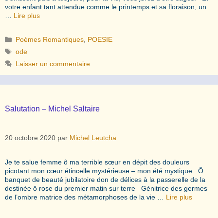
votre enfant tant attendue comme le printemps et sa floraison, un
…
Lire plus
Catégories
Poèmes Romantiques
,
POESIE
Étiquettes
ode
Laisser un commentaire
Salutation – Michel Saltaire
20 octobre 2020
par
Michel Leutcha
Je te salue femme ô ma terrible sœur en dépit des douleurs
picotant mon cœur étincelle mystérieuse – mon été mystique Ô
banquet de beauté jubilatoire don de délices à la passerelle de la
destinée ô rose du premier matin sur terre Génitrice des germes
de l’ombre matrice des métamorphoses de la vie …
Lire plus