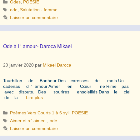
Catégories
Odes
,
POESIE
Étiquettes
ode
,
Salutation - femme
Laisser un commentaire
Ode à l ‘ amour- Daroca Mikael
29 janvier 2020
par
Mikael Daroca
Tourbillon de Bonheur Des caresses de mots Un
cadenas d ‘ amour Aimer en Cœur ne Rime pas
avec dispute. Des sourires ensoleillés Dans le ciel
de la …
Lire plus
Catégories
Poèmes Vers Courts 1 à 6 syll
,
POESIE
Étiquettes
Aimer et s ' aimer .
,
ode
Laisser un commentaire