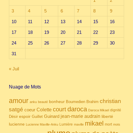
1
2
3
4
5
6
7
8
9
10
11
12
13
14
15
16
17
18
19
20
21
22
23
24
25
26
27
28
29
30
31
« Juil
Nuage de Mots
amour
christian
bonheur
Boumedien
Brahim
anku
beauté
daroca
court
satgé
coeur
Colette
dignité
Daroca Mikael
Guinard
jean-marie audrain
espoir
Guillet
liberté
Désir
mikael
lucienne
Lumière
mort
Lucienne Maville-Anku
maville
mots