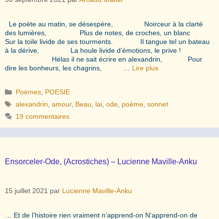
Le poète au matin, se désespère, Noirceur à la clarté
des lumières, Plus de notes, de croches, un blanc
Sur la toile livide de ses tourments. Il tangue tel un bateau
à la dérive, La houle livide d’émotions, le prive !
Hélas il ne sait écrire en alexandrin, Pour
dire les bonheurs, les chagrins, …
Lire plus
Catégories
Poèmes
,
POESIE
Étiquettes
alexandrin
,
amour
,
Beau
,
lai
,
ode
,
poème
,
sonnet
19 commentaires
Ensorceler-Ode, (Acrostiches) – Lucienne Maville-Anku
15 juillet 2021
par
Lucienne Maville-Anku
… Et de l’histoire rien vraiment n’apprend-on N‘apprend-on de