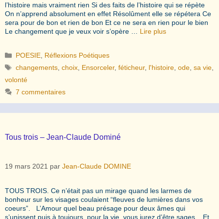
l’histoire mais vraiment rien Si des faits de l’histoire qui se répète
On n’apprend absolument en effet Résolûment elle se répétera Ce
sera pour de bon et rien de bon Et ce ne sera en rien pour le bien
Le changement que je veux voir s’opère …
Lire plus
Catégories
POESIE
,
Réflexions Poétiques
Étiquettes
changements
,
choix
,
Ensorceler
,
féticheur
,
l'histoire
,
ode
,
sa vie
,
volonté
7 commentaires
Tous trois – Jean-Claude Dominé
19 mars 2021
par
Jean-Claude DOMINE
TOUS TROIS. Ce n’était pas un mirage quand les larmes de
bonheur sur les visages coulaient “fleuves de lumières dans vos
coeurs”. L’Amour quel beau présage pour deux âmes qui
s’unissent puis à toujours, pour la vie, vous jurez d’être sages. Et