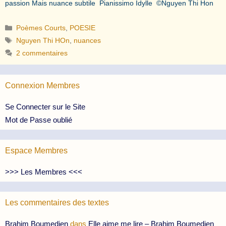
passion Mais nuance subtile Pianissimo Idylle ©Nguyen Thi Hon
Catégories
Poèmes Courts
,
POESIE
Étiquettes
Nguyen Thi HOn
,
nuances
2 commentaires
Connexion Membres
Se Connecter sur le Site
Mot de Passe oublié
Espace Membres
>>> Les Membres <<<
Les commentaires des textes
Brahim Boumedien
dans
Elle aime me lire – Brahim Boumedien