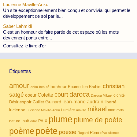
Lucienne Maville-Anku
Un site exceptionnellement bien conçu et convivial qui permet le
développement de soi par le...
Saber Lahmidi
C’est un honneur de faire partie de cet espace où les mots
deviennent ponts entre...
Consultez le livre d’or
Étiquettes
amour
christian
bonheur
Boumedien
Brahim
anku
beauté
daroca
court
satgé
coeur
Colette
dignité
Daroca Mikael
Guinard
jean-marie audrain
espoir
Guillet
liberté
Désir
mikael
lucienne
Lumière
mort
Lucienne Maville-Anku
maville
mots
plume
plume de poète
nuit
PAIX
nature.
odile
poète
poème
poésie
Rémi
Regard
rêve
silence