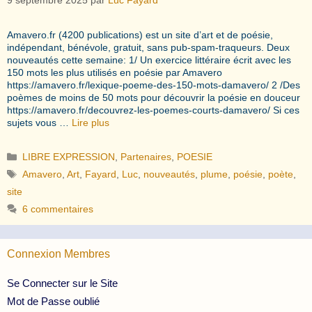
Amavero.fr (4200 publications) est un site d’art et de poésie,
indépendant, bénévole, gratuit, sans pub-spam-traqueurs. Deux
nouveautés cette semaine: 1/ Un exercice littéraire écrit avec les
150 mots les plus utilisés en poésie par Amavero
https://amavero.fr/lexique-poeme-des-150-mots-damavero/ 2 /Des
poèmes de moins de 50 mots pour découvrir la poésie en douceur
https://amavero.fr/decouvrez-les-poemes-courts-damavero/ Si ces
sujets vous …
Lire plus
Catégories
LIBRE EXPRESSION
,
Partenaires
,
POESIE
Étiquettes
Amavero
,
Art
,
Fayard
,
Luc
,
nouveautés
,
plume
,
poésie
,
poète
,
site
6 commentaires
Connexion Membres
Se Connecter sur le Site
Mot de Passe oublié