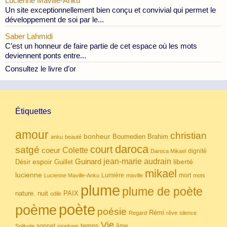
Lucienne Maville-Anku
Un site exceptionnellement bien conçu et convivial qui permet le
développement de soi par le...
Saber Lahmidi
C’est un honneur de faire partie de cet espace où les mots
deviennent ponts entre...
Consultez le livre d’or
Étiquettes
amour
christian
bonheur
Boumedien
Brahim
anku
beauté
daroca
court
satgé
coeur
Colette
dignité
Daroca Mikael
Guinard
jean-marie audrain
espoir
Guillet
liberté
Désir
mikael
lucienne
Lumière
mort
Lucienne Maville-Anku
maville
mots
plume
plume de poète
nuit
PAIX
nature.
odile
poète
poème
poésie
Rémi
Regard
rêve
silence
Vie
temps
sonnet
âme
Solitude
stonham