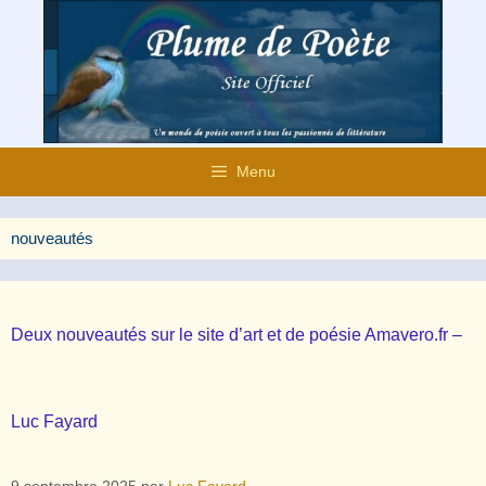
Aller
au
contenu
Menu
nouveautés
Deux nouveautés sur le site d’art et de poésie Amavero.fr –
Luc Fayard
9 septembre 2025
par
Luc Fayard